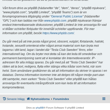
Vårt forum drivs av phpBB (hädanefter “de”, “dem”, “deras”, “phpBB mjukvara”,
“www.phpbb.com”, “phpBB Limited”, “phpBB Teams”) som är en
forumprogramvara tillgänglig under “
General Public License
” (hädanefter
“GPL”) och kan laddas ner från
www.phpbb.com
. phpBB mjukvaran främjar
endast Internetbaserade diskussioner, phpBB Limited är inte ansvariga för vad
vi tillåter och/eller förbjuder för innehåll och/eller uppförande. För mer
information om phpBB, besök
https://www.phpbb.com/
.
Du går med på att inte posta något grovt, obscent, vulgärt, förtalande, hatiskt,
hotande, sexuellt orienterat eller något annat material som kan bryta mot
lagarna i ditt land, lagar i landet där “Tesla Club Sweden” finns, eller
internationell lag. Om du bryter mot detta så kan det leda till omedelbar och
permanent bannlysning samt att vi kontaktar din Internetleverantör. IP-
adressen för alla inlägg sparas. Du går med på att “Tesla Club Sweden” har
rätten att ta bort, redigera, flytta eller stänga vilka trådar som helst, när som
helst. Som användare godkänner du att all information du skriver in sparas i en
databas. Denna information kommer inte att delges till någon tredje part utan
ditt samtycke, men varken “Tesla Club Sweden” eller phpBB kan hållas
ansvariga för eventuella intrångsförsök som kan leda till att information
komprometteras.
Senaste Inlägg
Nyhetssidorna
Forumindex
Drivs av
phpBB
® Forum Software © phpBB Limited