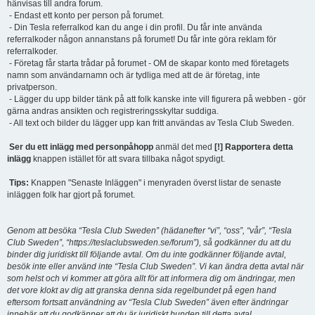
hänvisas till andra forum.
- Endast ett konto per person på forumet.
- Din Tesla referralkod kan du ange i din profil. Du får inte använda
referralkoder någon annanstans på forumet! Du får inte göra reklam för
referralkoder.
- Företag får starta trådar på forumet - OM de skapar konto med företagets
namn som användarnamn och är tydliga med att de är företag, inte
privatperson.
- Lägger du upp bilder tänk på att folk kanske inte vill figurera på webben - gör
gärna andras ansikten och registreringsskyltar suddiga.
- All text och bilder du lägger upp kan fritt användas av Tesla Club Sweden.
Ser du ett inlägg med personpåhopp
anmäl det med
[!] Rapportera detta
inlägg
knappen istället för att svara tillbaka något spydigt.
Tips:
Knappen "Senaste Inläggen" i menyraden överst listar de senaste
inläggen folk har gjort på forumet.
Genom att besöka “Tesla Club Sweden” (hädanefter “vi”, “oss”, “vår”, “Tesla
Club Sweden”, “https://teslaclubsweden.se/forum”), så godkänner du att du
binder dig juridiskt till följande avtal. Om du inte godkänner följande avtal,
besök inte eller använd inte “Tesla Club Sweden”. Vi kan ändra detta avtal när
som helst och vi kommer att göra allt för att informera dig om ändringar, men
det vore klokt av dig att granska denna sida regelbundet på egen hand
eftersom fortsatt användning av “Tesla Club Sweden” även efter ändringar
innebär att du godkänner att du är juridiskt bunden till detta avtal.