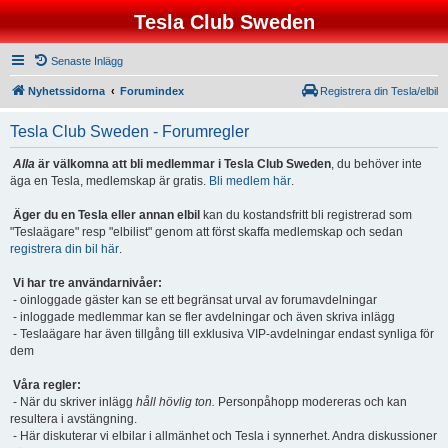
Tesla Club Sweden
Senaste Inlägg
Nyhetssidorna
Forumindex
Registrera din Tesla/elbil
Tesla Club Sweden - Forumregler
Alla
är välkomna att bli medlemmar i Tesla Club Sweden
, du behöver inte
äga en Tesla, medlemskap är gratis.
Bli medlem här
.
Äger du en Tesla eller annan elbil
kan du kostandsfritt bli registrerad som
"Teslaägare" resp "elbilist" genom att först skaffa medlemskap och sedan
registrera din bil här
.
Vi har tre användarnivåer:
- oinloggade gäster kan se ett begränsat urval av forumavdelningar
- inloggade medlemmar kan se fler avdelningar och även skriva inlägg
- Teslaägare har även tillgång till exklusiva VIP-avdelningar endast synliga för
dem
Våra regler:
- När du skriver inlägg
håll hövlig ton.
Personpåhopp modereras och kan
resultera i avstängning.
- Här diskuterar vi elbilar i allmänhet och Tesla i synnerhet. Andra diskussioner