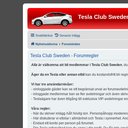
Tesla Club Swede
Snabblänkar
Senaste Inlägg
Nyhetssidorna
Forumindex
Tesla Club Sweden - Forumregler
Alla
är välkomna att bli medlemmar i Tesla Club Sweden
, d
Äger du en Tesla eller annan elbil
kan du kostandsfritt bli reg
Vi har tre användarnivåer:
- oinloggade gäster kan se ett begränsat urval av forumavdeln
- inloggade medlemmar kan se fler avdelningar och även skriv
- Teslaägare har även tillgång till exklusiva VIP-avdelningar e
Våra regler:
- När du skriver inlägg
håll hövlig ton.
Personpåhopp modereras 
- Här diskuterar vi elbilar i allmänhet och Tesla i synnerhet. An
- Endast ett konto per person på forumet.