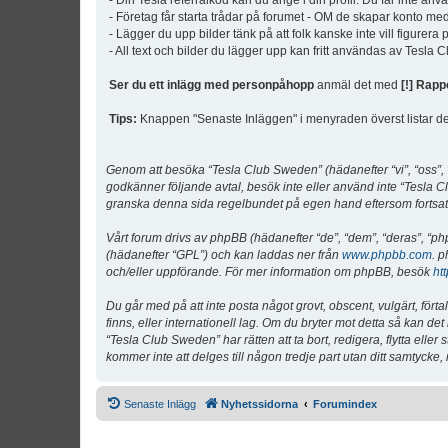
- Din Tesla referralkod kan du ange i din profil. Du får inte an
- Företag får starta trådar på forumet - OM de skapar konto me
- Lägger du upp bilder tänk på att folk kanske inte vill figurer
- All text och bilder du lägger upp kan fritt användas av Tesla
Ser du ett inlägg med personpåhopp
anmäl det med
[!] Rapp
Tips:
Knappen "Senaste Inläggen" i menyraden överst listar de 
Genom att besöka “Tesla Club Sweden” (hädanefter “vi”, “oss”, “v
godkänner följande avtal, besök inte eller använd inte “Tesla Cl
granska denna sida regelbundet på egen hand eftersom fortsatt 
Vårt forum drivs av phpBB (hädanefter “de”, “dem”, “deras”, 
(hädanefter “GPL”) och kan laddas ner från
www.phpbb.com
. p
och/eller uppförande. För mer information om phpBB, besök
ht
Du går med på att inte posta något grovt, obscent, vulgärt, förta
finns, eller internationell lag. Om du bryter mot detta så kan d
“Tesla Club Sweden” har rätten att ta bort, redigera, flytta ell
kommer inte att delges till någon tredje part utan ditt samtyck
Senaste Inlägg
Nyhetssidorna
Forumindex