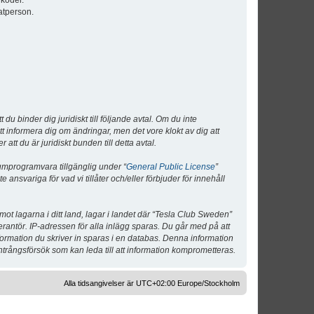
lkoder.
atperson.
 binder dig juridiskt till följande avtal. Om du inte
tt informera dig om ändringar, men det vore klokt av dig att
 du är juridiskt bunden till detta avtal.
umprogramvara tillgänglig under “
General Public License
”
nsvariga för vad vi tillåter och/eller förbjuder för innehåll
 mot lagarna i ditt land, lagar i landet där “Tesla Club Sweden”
verantör. IP-adressen för alla inlägg sparas. Du går med på att
nformation du skriver in sparas i en databas. Denna information
ntrångsförsök som kan leda till att information komprometteras.
Alla tidsangivelser är UTC+02:00 Europe/Stockholm