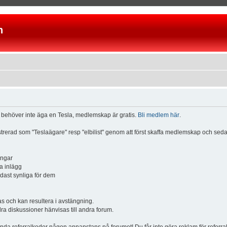
n
u behöver inte äga en Tesla, medlemskap är gratis.
Bli medlem här
.
istrerad som "Teslaägare" resp "elbilist" genom att först skaffa medlemskap och se
ingar
a inlägg
ndast synliga för dem
och kan resultera i avstängning.
dra diskussioner hänvisas till andra forum.