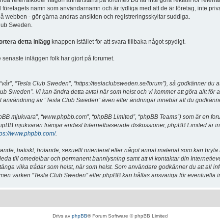
vända referralkoder någon annanstans på forumet! Du får inte göra reklam för referra
d företagets namn som användarnamn och är tydliga med att de är företag, inte priv
a på webben - gör gärna andras ansikten och registreringsskyltar suddiga.
 Club Sweden.
ortera detta inlägg
knappen istället för att svara tillbaka något spydigt.
senaste inläggen folk har gjort på forumet.
år”, “Tesla Club Sweden”, “https://teslaclubsweden.se/forum”), så godkänner du att du
ub Sweden”. Vi kan ändra detta avtal när som helst och vi kommer att göra allt för a
användning av “Tesla Club Sweden” även efter ändringar innebär att du godkänner att
“phpBB mjukvara”, “www.phpbb.com”, “phpBB Limited”, “phpBB Teams”) som är en for
hpBB mjukvaran främjar endast Internetbaserade diskussioner, phpBB Limited är inte a
tps://www.phpbb.com/
.
lande, hatiskt, hotande, sexuellt orienterat eller något annat material som kan bryta
et leda till omedelbar och permanent bannlysning samt att vi kontaktar din Internetle
er stänga vilka trådar som helst, när som helst. Som användare godkänner du att all i
e, men varken “Tesla Club Sweden” eller phpBB kan hållas ansvariga för eventuella i
Drivs av
phpBB
® Forum Software © phpBB Limited