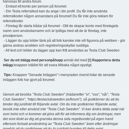
hänvisas till andra forum.
- Endast ett konto per person på forumet.
- Din Tesla referralkod kan du ange i din profil. Du får inte använda
referralkoder någon annanstans på forumet! Du får inte göra reklam för
referralkoder.
- Företag får starta trådar på forumet - OM de skapar konto med företagets
namn som användarnamn och är tydliga med att de är företag, inte
privatperson.
- Lägger du upp bilder tänk på att folk kanske inte vill figurera på webben - gör
gärna andras ansikten och registreringsskyltar suddiga.
- All text och bilder du lägger upp kan fritt användas av Tesla Club Sweden.
Ser du ett inlägg med personpåhopp
anmäl det med
[!] Rapportera detta
inlägg
knappen istället för att svara tillbaka något spydigt.
Tips:
Knappen "Senaste Inläggen" i menyraden överst listar de senaste
inläggen folk har gjort på forumet.
Genom att besöka “Tesla Club Sweden” (hädanefter “vi”, “oss”, “vår”, “Tesla
Club Sweden”, “https://teslaclubsweden.se/forum”), så godkänner du att du
binder dig juridiskt till följande avtal. Om du inte godkänner följande avtal,
besök inte eller använd inte “Tesla Club Sweden”. Vi kan ändra detta avtal när
som helst och vi kommer att göra allt för att informera dig om ändringar, men
det vore klokt av dig att granska denna sida regelbundet på egen hand
eftersom fortsatt användning av “Tesla Club Sweden” även efter ändringar
innebär att du godkänner att du är juridiskt bunden till detta avtal.