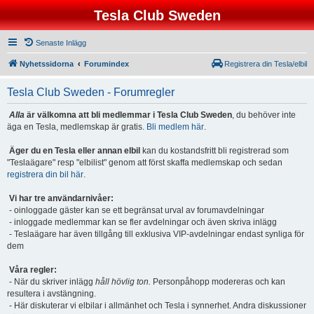
Tesla Club Sweden
Senaste Inlägg
Nyhetssidorna
Forumindex
Registrera din Tesla/elbil
Tesla Club Sweden - Forumregler
Alla
är välkomna att bli medlemmar i Tesla Club Sweden
, du behöver inte
äga en Tesla, medlemskap är gratis.
Bli medlem här
.
Äger du en Tesla eller annan elbil
kan du kostandsfritt bli registrerad som
"Teslaägare" resp "elbilist" genom att först skaffa medlemskap och sedan
registrera din bil här
.
Vi har tre användarnivåer:
- oinloggade gäster kan se ett begränsat urval av forumavdelningar
- inloggade medlemmar kan se fler avdelningar och även skriva inlägg
- Teslaägare har även tillgång till exklusiva VIP-avdelningar endast synliga för
dem
Våra regler:
- När du skriver inlägg
håll hövlig ton.
Personpåhopp modereras och kan
resultera i avstängning.
- Här diskuterar vi elbilar i allmänhet och Tesla i synnerhet. Andra diskussioner