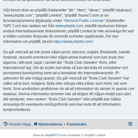
Vårt forum drivs av phpBB (hädanefter “de”, “dem”, “deras”, “phpBB mjukvara”,
“www.phpbb.com”, “phpBB Limited”, “phpBB Teams”) som är en
forumprogramvara tillgänglig under “
General Public License
” (hädanefter
“GPL”) och kan laddas ner från
www.phpbb.com
. phpBB mjukvaran främjar
endast Internetbaserade diskussioner, phpBB Limited är inte ansvariga för vad
vi tillåter och/eller förbjuder för innehåll och/eller uppförande. För mer
information om phpBB, besök
https://www.phpbb.com/
.
Du går med på att inte posta något grovt, obscent, vulgärt, förtalande, hatiskt,
hotande, sexuellt orienterat eller något annat material som kan bryta mot
lagarna i ditt land, lagar i landet där “Tesla Club Sweden” finns, eller
internationell lag. Om du bryter mot detta så kan det leda till omedelbar och
permanent bannlysning samt att vi kontaktar din Internetleverantör. IP-
adressen för alla inlägg sparas. Du går med på att “Tesla Club Sweden” har
rätten att ta bort, redigera, flytta eller stänga vilka trådar som helst, när som
helst. Som användare godkänner du att all information du skriver in sparas i en
databas. Denna information kommer inte att delges till någon tredje part utan
ditt samtycke, men varken “Tesla Club Sweden” eller phpBB kan hållas
ansvariga för eventuella intrångsförsök som kan leda till att information
komprometteras.
Senaste Inlägg
Nyhetssidorna
Forumindex
Drivs av
phpBB
® Forum Software © phpBB Limited