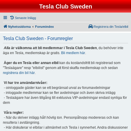
Tesla Club Sweden
Senaste Inlägg
Nyhetssidorna
Forumindex
Registrera din Tesla/elbil
Tesla Club Sweden - Forumregler
Alla
är välkomna att bli medlemmar i Tesla Club Sweden
, du behöver inte
äga en Tesla, medlemskap är gratis.
Bli medlem här
.
Äger du en Tesla eller annan elbil
kan du kostandsfritt bli registrerad som
"Teslaägare" resp "elbilist" genom att först skaffa medlemskap och sedan
registrera din bil här
.
Vi har tre användarnivåer:
- oinloggade gäster kan se ett begränsat urval av forumavdelningar
- inloggade medlemmar kan se fler avdelningar och även skriva inlägg
- Teslaägare har även tillgång till exklusiva VIP-avdelningar endast synliga för
dem
Våra regler:
- När du skriver inlägg
håll hövlig ton.
Personpåhopp modereras och kan
resultera i avstängning.
- Här diskuterar vi elbilar i allmänhet och Tesla i synnerhet. Andra diskussioner