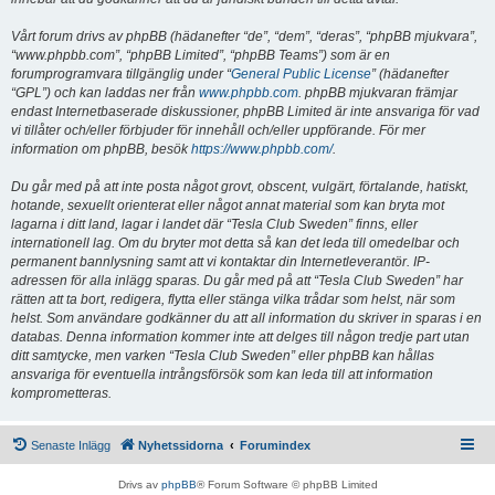
Vårt forum drivs av phpBB (hädanefter “de”, “dem”, “deras”, “phpBB mjukvara”,
“www.phpbb.com”, “phpBB Limited”, “phpBB Teams”) som är en
forumprogramvara tillgänglig under “
General Public License
” (hädanefter
“GPL”) och kan laddas ner från
www.phpbb.com
. phpBB mjukvaran främjar
endast Internetbaserade diskussioner, phpBB Limited är inte ansvariga för vad
vi tillåter och/eller förbjuder för innehåll och/eller uppförande. För mer
information om phpBB, besök
https://www.phpbb.com/
.
Du går med på att inte posta något grovt, obscent, vulgärt, förtalande, hatiskt,
hotande, sexuellt orienterat eller något annat material som kan bryta mot
lagarna i ditt land, lagar i landet där “Tesla Club Sweden” finns, eller
internationell lag. Om du bryter mot detta så kan det leda till omedelbar och
permanent bannlysning samt att vi kontaktar din Internetleverantör. IP-
adressen för alla inlägg sparas. Du går med på att “Tesla Club Sweden” har
rätten att ta bort, redigera, flytta eller stänga vilka trådar som helst, när som
helst. Som användare godkänner du att all information du skriver in sparas i en
databas. Denna information kommer inte att delges till någon tredje part utan
ditt samtycke, men varken “Tesla Club Sweden” eller phpBB kan hållas
ansvariga för eventuella intrångsförsök som kan leda till att information
komprometteras.
Senaste Inlägg
Nyhetssidorna
Forumindex
Drivs av
phpBB
® Forum Software © phpBB Limited