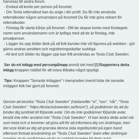
hänvisas till andra forum.
- Endast ett konto per person på forumet.
- Din Tesla referralkod kan du ange i din profil. Du får inte använda
referralkoder någon annanstans på forumet! Du får inte göra reklam för
referralkoder.
- Företag får starta trådar på forumet - OM de skapar konto med företagets
namn som användarnamn och är tydliga med att de är företag, inte
privatperson.
- Lägger du upp bilder tänk på att folk kanske inte vill figurera på webben - gör
gärna andras ansikten och registreringsskyltar suddiga.
- All text och bilder du lägger upp kan fritt användas av Tesla Club Sweden.
Ser du ett inlägg med personpåhopp
anmäl det med
[!] Rapportera detta
inlägg
knappen istället för att svara tillbaka något spydigt.
Tips:
Knappen "Senaste Inläggen" i menyraden överst listar de senaste
inläggen folk har gjort på forumet.
Genom att besöka “Tesla Club Sweden” (hädanefter “vi”, “oss”, “vår”, “Tesla
Club Sweden”, “https://teslaclubsweden.se/forum”), så godkänner du att du
binder dig juridiskt till följande avtal. Om du inte godkänner följande avtal,
besök inte eller använd inte “Tesla Club Sweden”. Vi kan ändra detta avtal när
som helst och vi kommer att göra allt för att informera dig om ändringar, men
det vore klokt av dig att granska denna sida regelbundet på egen hand
eftersom fortsatt användning av “Tesla Club Sweden” även efter ändringar
innebär att du godkänner att du är juridiskt bunden till detta avtal.