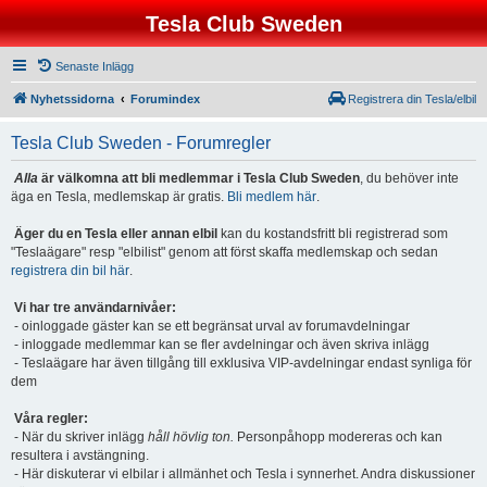
Tesla Club Sweden
Senaste Inlägg
Nyhetssidorna
Forumindex
Registrera din Tesla/elbil
Tesla Club Sweden - Forumregler
Alla
är välkomna att bli medlemmar i Tesla Club Sweden
, du behöver inte
äga en Tesla, medlemskap är gratis.
Bli medlem här
.
Äger du en Tesla eller annan elbil
kan du kostandsfritt bli registrerad som
"Teslaägare" resp "elbilist" genom att först skaffa medlemskap och sedan
registrera din bil här
.
Vi har tre användarnivåer:
- oinloggade gäster kan se ett begränsat urval av forumavdelningar
- inloggade medlemmar kan se fler avdelningar och även skriva inlägg
- Teslaägare har även tillgång till exklusiva VIP-avdelningar endast synliga för
dem
Våra regler:
- När du skriver inlägg
håll hövlig ton.
Personpåhopp modereras och kan
resultera i avstängning.
- Här diskuterar vi elbilar i allmänhet och Tesla i synnerhet. Andra diskussioner