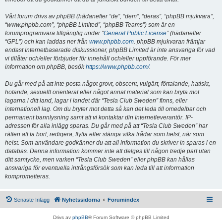
Vårt forum drivs av phpBB (hädanefter “de”, “dem”, “deras”, “phpBB mjukvara”,
“www.phpbb.com”, “phpBB Limited”, “phpBB Teams”) som är en
forumprogramvara tillgänglig under “
General Public License
” (hädanefter
“GPL”) och kan laddas ner från
www.phpbb.com
. phpBB mjukvaran främjar
endast Internetbaserade diskussioner, phpBB Limited är inte ansvariga för vad
vi tillåter och/eller förbjuder för innehåll och/eller uppförande. För mer
information om phpBB, besök
https://www.phpbb.com/
.
Du går med på att inte posta något grovt, obscent, vulgärt, förtalande, hatiskt,
hotande, sexuellt orienterat eller något annat material som kan bryta mot
lagarna i ditt land, lagar i landet där “Tesla Club Sweden” finns, eller
internationell lag. Om du bryter mot detta så kan det leda till omedelbar och
permanent bannlysning samt att vi kontaktar din Internetleverantör. IP-
adressen för alla inlägg sparas. Du går med på att “Tesla Club Sweden” har
rätten att ta bort, redigera, flytta eller stänga vilka trådar som helst, när som
helst. Som användare godkänner du att all information du skriver in sparas i en
databas. Denna information kommer inte att delges till någon tredje part utan
ditt samtycke, men varken “Tesla Club Sweden” eller phpBB kan hållas
ansvariga för eventuella intrångsförsök som kan leda till att information
komprometteras.
Senaste Inlägg
Nyhetssidorna
Forumindex
Drivs av
phpBB
® Forum Software © phpBB Limited