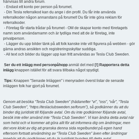
hänvisas till andra forum.
- Endast ett konto per person på forumet.
- Din Tesla referralkod kan du ange i din profil. Du får inte använda
referralkoder någon annanstans på forumet! Du får inte göra reklam för
referralkoder.
- Företag får starta trådar på forumet - OM de skapar konto med företagets
namn som användarnamn och är tydliga med att de är företag, inte
privatperson.
- Lägger du upp bilder tänk på att folk kanske inte vill figurera på webben - gör
gärna andras ansikten och registreringsskyltar suddiga.
- All text och bilder du lägger upp kan fritt användas av Tesla Club Sweden.
Ser du ett inlägg med personpåhopp
anmäl det med
[!] Rapportera detta
inlägg
knappen istället för att svara tillbaka något spydigt.
Tips:
Knappen "Senaste Inläggen" i menyraden överst listar de senaste
inläggen folk har gjort på forumet.
Genom att besöka “Tesla Club Sweden” (hädanefter “vi”, “oss”, “vår”, “Tesla
Club Sweden”, “https://teslaclubsweden.se/forum”), så godkänner du att du
binder dig juridiskt till följande avtal. Om du inte godkänner följande avtal,
besök inte eller använd inte “Tesla Club Sweden”. Vi kan ändra detta avtal när
som helst och vi kommer att göra allt för att informera dig om ändringar, men
det vore klokt av dig att granska denna sida regelbundet på egen hand
eftersom fortsatt användning av “Tesla Club Sweden” även efter ändringar
innebär att du godkänner att du är juridiskt bunden till detta avtal.