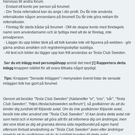
hänvisas till andra forum.
- Endast ett konto per person på forumet.
- Din Tesla referralkod kan du ange i din profil. Du får inte använda
referralkoder någon annanstans på forumet! Du får inte göra reklam för
referralkoder.
- Företag får starta trådar på forumet - OM de skapar konto med företagets
namn som användarnamn och är tydliga med att de är företag, inte
privatperson.
- Lägger du upp bilder tänk på att folk kanske inte vill figurera på webben - gör
gärna andras ansikten och registreringsskyltar suddiga.
- All text och bilder du lägger upp kan fritt användas av Tesla Club Sweden.
Ser du ett inlägg med personpåhopp
anmäl det med
[!] Rapportera detta
inlägg
knappen istället för att svara tillbaka något spydigt.
Tips:
Knappen "Senaste Inläggen" i menyraden överst listar de senaste
inläggen folk har gjort på forumet.
Genom att besöka “Tesla Club Sweden” (hädanefter “vi”, “oss”, “vår”, “Tesla
Club Sweden”, “https://teslaclubsweden.se/forum”), så godkänner du att du
binder dig juridiskt till följande avtal. Om du inte godkänner följande avtal,
besök inte eller använd inte “Tesla Club Sweden”. Vi kan ändra detta avtal när
som helst och vi kommer att göra allt för att informera dig om ändringar, men
det vore klokt av dig att granska denna sida regelbundet på egen hand
eftersom fortsatt användning av “Tesla Club Sweden” även efter ändringar
innebär att du godkänner att du är juridiskt bunden till detta avtal.