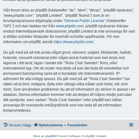
Vårt forum drivs av phpBB (hädanefter “de”, “dem”, “deras”, “phpBB mjukvara”,
“www.phpbb.com”, “phpBB Limited”, “phpBB Teams”) som är en
forumprogramvara tillgänglig under “
General Public License
” (hädanefter
“GPL”) och kan laddas ner från
www.phpbb.com
. phpBB mjukvaran främjar
endast Internetbaserade diskussioner, phpBB Limited är inte ansvariga för vad
vi tillåter och/eller förbjuder för innehåll och/eller uppförande. För mer
information om phpBB, besök
https://www.phpbb.com/
.
Du går med på att inte posta något grovt, obscent, vulgärt, förtalande, hatiskt,
hotande, sexuellt orienterat eller något annat material som kan bryta mot
lagarna i ditt land, lagar i landet där “Tesla Club Sweden” finns, eller
internationell lag. Om du bryter mot detta så kan det leda till omedelbar och
permanent bannlysning samt att vi kontaktar din Internetleverantör. IP-
adressen för alla inlägg sparas. Du går med på att “Tesla Club Sweden” har
rätten att ta bort, redigera, flytta eller stänga vilka trådar som helst, när som
helst. Som användare godkänner du att all information du skriver in sparas i en
databas. Denna information kommer inte att delges till någon tredje part utan
ditt samtycke, men varken “Tesla Club Sweden” eller phpBB kan hållas
ansvariga för eventuella intrångsförsök som kan leda till att information
komprometteras.
Senaste Inlägg
Nyhetssidorna
Forumindex
Drivs av
phpBB
® Forum Software © phpBB Limited