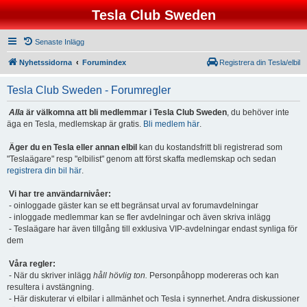
Tesla Club Sweden
Senaste Inlägg
Nyhetssidorna
Forumindex
Registrera din Tesla/elbil
Tesla Club Sweden - Forumregler
Alla
är välkomna att bli medlemmar i Tesla Club Sweden
, du behöver inte
äga en Tesla, medlemskap är gratis.
Bli medlem här
.
Äger du en Tesla eller annan elbil
kan du kostandsfritt bli registrerad som
"Teslaägare" resp "elbilist" genom att först skaffa medlemskap och sedan
registrera din bil här
.
Vi har tre användarnivåer:
- oinloggade gäster kan se ett begränsat urval av forumavdelningar
- inloggade medlemmar kan se fler avdelningar och även skriva inlägg
- Teslaägare har även tillgång till exklusiva VIP-avdelningar endast synliga för
dem
Våra regler:
- När du skriver inlägg
håll hövlig ton.
Personpåhopp modereras och kan
resultera i avstängning.
- Här diskuterar vi elbilar i allmänhet och Tesla i synnerhet. Andra diskussioner