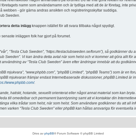
vända referralkoder någon annanstans på forumet! Du får inte göra reklam för referra
d företagets namn som användarnamn och är tydliga med att de är företag, inte priv
a på webben - gör gärna andras ansikten och registreringsskyltar suddiga.
 Club Sweden.
ortera detta inlägg
knappen istället för att svara tillbaka något spydigt.
senaste inläggen folk har gjort på forumet.
år”, “Tesla Club Sweden”, “https://teslaclubsweden.se/forum”), så godkänner du att du
ub Sweden”. Vi kan ändra detta avtal när som helst och vi kommer att göra allt för a
användning av “Tesla Club Sweden” även efter ändringar innebär att du godkänner att
“phpBB mjukvara”, “www.phpbb.com”, “phpBB Limited”, “phpBB Teams”) som är en for
hpBB mjukvaran främjar endast Internetbaserade diskussioner, phpBB Limited är inte a
tps://www.phpbb.com/
.
lande, hatiskt, hotande, sexuellt orienterat eller något annat material som kan bryta
et leda till omedelbar och permanent bannlysning samt att vi kontaktar din Internetle
er stänga vilka trådar som helst, när som helst. Som användare godkänner du att all i
e, men varken “Tesla Club Sweden” eller phpBB kan hållas ansvariga för eventuella i
Drivs av
phpBB
® Forum Software © phpBB Limited