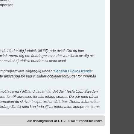
lkoder.
atperson.
 binder dig juridiskt till följande avtal. Om du inte
tt informera dig om ändringar, men det vore klokt av dig att
 du är juridiskt bunden till detta avtal.
umprogramvara tillgänglig under “
General Public License
”
nsvariga för vad vi tillåter och/eller förbjuder för innehåll
 mot lagarna i ditt land, lagar i landet där “Tesla Club Sweden”
verantör. IP-adressen för alla inlägg sparas. Du går med på att
nformation du skriver in sparas i en databas. Denna information
ntrångsförsök som kan leda till att information komprometteras.
Alla tidsangivelser är UTC+02:00 Europe/Stockholm