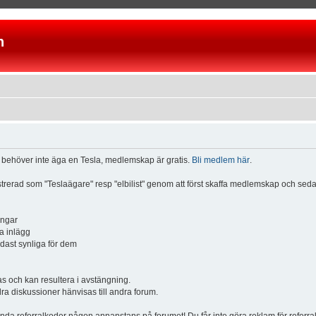
n
u behöver inte äga en Tesla, medlemskap är gratis.
Bli medlem här
.
istrerad som "Teslaägare" resp "elbilist" genom att först skaffa medlemskap och se
ingar
a inlägg
ndast synliga för dem
och kan resultera i avstängning.
dra diskussioner hänvisas till andra forum.