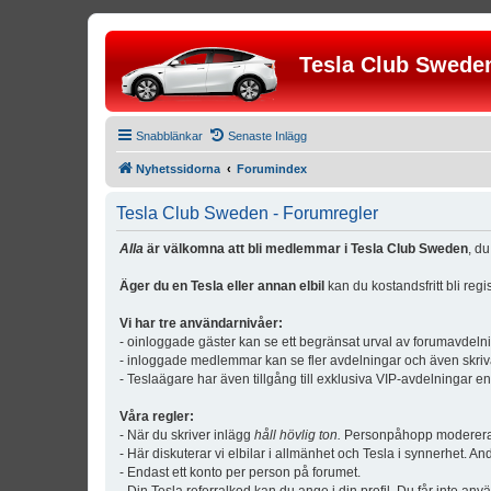
Tesla Club Swede
Snabblänkar
Senaste Inlägg
Nyhetssidorna
Forumindex
Tesla Club Sweden - Forumregler
Alla
är välkomna att bli medlemmar i Tesla Club Sweden
, d
Äger du en Tesla eller annan elbil
kan du kostandsfritt bli reg
Vi har tre användarnivåer:
- oinloggade gäster kan se ett begränsat urval av forumavdeln
- inloggade medlemmar kan se fler avdelningar och även skriv
- Teslaägare har även tillgång till exklusiva VIP-avdelningar e
Våra regler:
- När du skriver inlägg
håll hövlig ton.
Personpåhopp modereras 
- Här diskuterar vi elbilar i allmänhet och Tesla i synnerhet. An
- Endast ett konto per person på forumet.