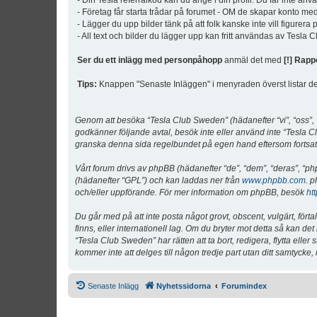
- Din Tesla referralkod kan du ange i din profil. Du får inte an
- Företag får starta trådar på forumet - OM de skapar konto me
- Lägger du upp bilder tänk på att folk kanske inte vill figurer
- All text och bilder du lägger upp kan fritt användas av Tesla
Ser du ett inlägg med personpåhopp
anmäl det med
[!] Rapp
Tips:
Knappen "Senaste Inläggen" i menyraden överst listar de 
Genom att besöka “Tesla Club Sweden” (hädanefter “vi”, “oss”, “v
godkänner följande avtal, besök inte eller använd inte “Tesla Cl
granska denna sida regelbundet på egen hand eftersom fortsatt 
Vårt forum drivs av phpBB (hädanefter “de”, “dem”, “deras”, 
(hädanefter “GPL”) och kan laddas ner från
www.phpbb.com
. p
och/eller uppförande. För mer information om phpBB, besök
ht
Du går med på att inte posta något grovt, obscent, vulgärt, förta
finns, eller internationell lag. Om du bryter mot detta så kan d
“Tesla Club Sweden” har rätten att ta bort, redigera, flytta ell
kommer inte att delges till någon tredje part utan ditt samtyck
Senaste Inlägg
Nyhetssidorna
Forumindex