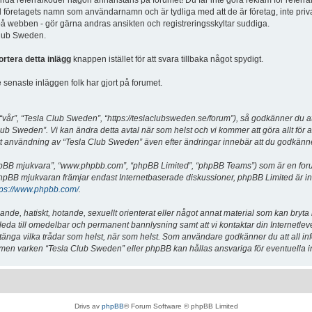
vända referralkoder någon annanstans på forumet! Du får inte göra reklam för referra
d företagets namn som användarnamn och är tydliga med att de är företag, inte priv
a på webben - gör gärna andras ansikten och registreringsskyltar suddiga.
 Club Sweden.
ortera detta inlägg
knappen istället för att svara tillbaka något spydigt.
senaste inläggen folk har gjort på forumet.
år”, “Tesla Club Sweden”, “https://teslaclubsweden.se/forum”), så godkänner du att du
ub Sweden”. Vi kan ändra detta avtal när som helst och vi kommer att göra allt för a
användning av “Tesla Club Sweden” även efter ändringar innebär att du godkänner att
“phpBB mjukvara”, “www.phpbb.com”, “phpBB Limited”, “phpBB Teams”) som är en for
hpBB mjukvaran främjar endast Internetbaserade diskussioner, phpBB Limited är inte a
tps://www.phpbb.com/
.
lande, hatiskt, hotande, sexuellt orienterat eller något annat material som kan bryta
et leda till omedelbar och permanent bannlysning samt att vi kontaktar din Internetle
er stänga vilka trådar som helst, när som helst. Som användare godkänner du att all i
e, men varken “Tesla Club Sweden” eller phpBB kan hållas ansvariga för eventuella i
Drivs av
phpBB
® Forum Software © phpBB Limited