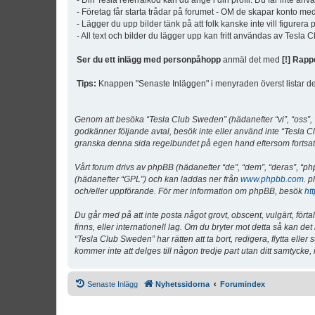
- Din Tesla referralkod kan du ange i din profil. Du får inte an
- Företag får starta trådar på forumet - OM de skapar konto me
- Lägger du upp bilder tänk på att folk kanske inte vill figurer
- All text och bilder du lägger upp kan fritt användas av Tesla
Ser du ett inlägg med personpåhopp
anmäl det med
[!] Rapp
Tips:
Knappen "Senaste Inläggen" i menyraden överst listar de 
Genom att besöka “Tesla Club Sweden” (hädanefter “vi”, “oss”, “v
godkänner följande avtal, besök inte eller använd inte “Tesla Cl
granska denna sida regelbundet på egen hand eftersom fortsatt 
Vårt forum drivs av phpBB (hädanefter “de”, “dem”, “deras”, 
(hädanefter “GPL”) och kan laddas ner från
www.phpbb.com
. p
och/eller uppförande. För mer information om phpBB, besök
ht
Du går med på att inte posta något grovt, obscent, vulgärt, förta
finns, eller internationell lag. Om du bryter mot detta så kan d
“Tesla Club Sweden” har rätten att ta bort, redigera, flytta ell
kommer inte att delges till någon tredje part utan ditt samtyck
Senaste Inlägg
Nyhetssidorna
Forumindex