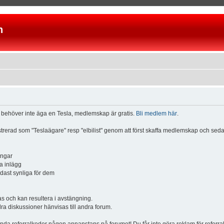
n
u behöver inte äga en Tesla, medlemskap är gratis.
Bli medlem här
.
istrerad som "Teslaägare" resp "elbilist" genom att först skaffa medlemskap och se
ingar
a inlägg
ndast synliga för dem
och kan resultera i avstängning.
dra diskussioner hänvisas till andra forum.