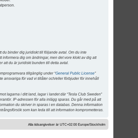
lkoder.
atperson.
 binder dig juridiskt till följande avtal. Om du inte
tt informera dig om ändringar, men det vore klokt av dig att
 du är juridiskt bunden till detta avtal.
umprogramvara tillgänglig under “
General Public License
”
nsvariga för vad vi tillåter och/eller förbjuder för innehåll
 mot lagarna i ditt land, lagar i landet där “Tesla Club Sweden”
verantör. IP-adressen för alla inlägg sparas. Du går med på att
nformation du skriver in sparas i en databas. Denna information
ntrångsförsök som kan leda till att information komprometteras.
Alla tidsangivelser är UTC+02:00 Europe/Stockholm