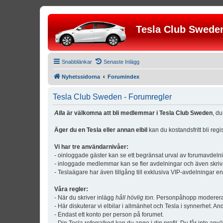
Tesla Club Swede
Snabblänkar
Senaste Inlägg
Nyhetssidorna
Forumindex
Tesla Club Sweden - Forumregler
Alla
är välkomna att bli medlemmar i Tesla Club Sweden
, d
Äger du en Tesla eller annan elbil
kan du kostandsfritt bli reg
Vi har tre användarnivåer:
- oinloggade gäster kan se ett begränsat urval av forumavdeln
- inloggade medlemmar kan se fler avdelningar och även skriv
- Teslaägare har även tillgång till exklusiva VIP-avdelningar e
Våra regler:
- När du skriver inlägg
håll hövlig ton.
Personpåhopp modereras 
- Här diskuterar vi elbilar i allmänhet och Tesla i synnerhet. An
- Endast ett konto per person på forumet.