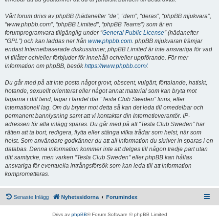
Vårt forum drivs av phpBB (hädanefter “de”, “dem”, “deras”, “phpBB mjukvara”,
“www.phpbb.com”, “phpBB Limited”, “phpBB Teams”) som är en
forumprogramvara tillgänglig under “
General Public License
” (hädanefter
“GPL”) och kan laddas ner från
www.phpbb.com
. phpBB mjukvaran främjar
endast Internetbaserade diskussioner, phpBB Limited är inte ansvariga för vad
vi tillåter och/eller förbjuder för innehåll och/eller uppförande. För mer
information om phpBB, besök
https://www.phpbb.com/
.
Du går med på att inte posta något grovt, obscent, vulgärt, förtalande, hatiskt,
hotande, sexuellt orienterat eller något annat material som kan bryta mot
lagarna i ditt land, lagar i landet där “Tesla Club Sweden” finns, eller
internationell lag. Om du bryter mot detta så kan det leda till omedelbar och
permanent bannlysning samt att vi kontaktar din Internetleverantör. IP-
adressen för alla inlägg sparas. Du går med på att “Tesla Club Sweden” har
rätten att ta bort, redigera, flytta eller stänga vilka trådar som helst, när som
helst. Som användare godkänner du att all information du skriver in sparas i en
databas. Denna information kommer inte att delges till någon tredje part utan
ditt samtycke, men varken “Tesla Club Sweden” eller phpBB kan hållas
ansvariga för eventuella intrångsförsök som kan leda till att information
komprometteras.
Senaste Inlägg
Nyhetssidorna
Forumindex
Drivs av
phpBB
® Forum Software © phpBB Limited