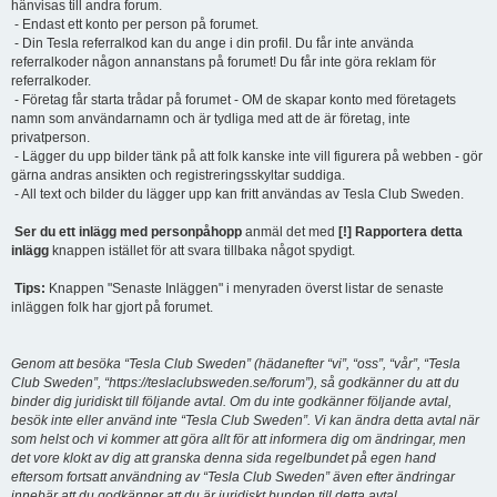
hänvisas till andra forum.
- Endast ett konto per person på forumet.
- Din Tesla referralkod kan du ange i din profil. Du får inte använda
referralkoder någon annanstans på forumet! Du får inte göra reklam för
referralkoder.
- Företag får starta trådar på forumet - OM de skapar konto med företagets
namn som användarnamn och är tydliga med att de är företag, inte
privatperson.
- Lägger du upp bilder tänk på att folk kanske inte vill figurera på webben - gör
gärna andras ansikten och registreringsskyltar suddiga.
- All text och bilder du lägger upp kan fritt användas av Tesla Club Sweden.
Ser du ett inlägg med personpåhopp
anmäl det med
[!] Rapportera detta
inlägg
knappen istället för att svara tillbaka något spydigt.
Tips:
Knappen "Senaste Inläggen" i menyraden överst listar de senaste
inläggen folk har gjort på forumet.
Genom att besöka “Tesla Club Sweden” (hädanefter “vi”, “oss”, “vår”, “Tesla
Club Sweden”, “https://teslaclubsweden.se/forum”), så godkänner du att du
binder dig juridiskt till följande avtal. Om du inte godkänner följande avtal,
besök inte eller använd inte “Tesla Club Sweden”. Vi kan ändra detta avtal när
som helst och vi kommer att göra allt för att informera dig om ändringar, men
det vore klokt av dig att granska denna sida regelbundet på egen hand
eftersom fortsatt användning av “Tesla Club Sweden” även efter ändringar
innebär att du godkänner att du är juridiskt bunden till detta avtal.