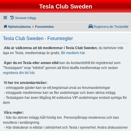
Tesla Club Sweden
Senaste Inlägg
Nyhetssidorna
Forumindex
Registrera din Tesla/elbil
Tesla Club Sweden - Forumregler
Alla
är välkomna att bli medlemmar i Tesla Club Sweden
, du behöver inte
äga en Tesla, medlemskap är gratis.
Bli medlem här
.
Äger du en Tesla eller annan elbil
kan du kostandsfritt bli registrerad som
"Teslaägare" resp "elbilist" genom att först skaffa medlemskap och sedan
registrera din bil här
.
Vi har tre användarnivåer:
- oinloggade gäster kan se ett begränsat urval av forumavdelningar
- inloggade medlemmar kan se fler avdelningar och även skriva inlägg
- Teslaägare har även tillgång till exklusiva VIP-avdelningar endast synliga för
dem
Våra regler:
- När du skriver inlägg
håll hövlig ton.
Personpåhopp modereras och kan
resultera i avstängning.
- Här diskuterar vi elbilar i allmänhet och Tesla i synnerhet. Andra diskussioner