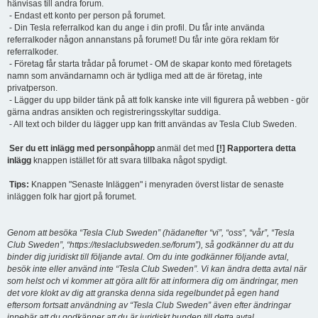
hänvisas till andra forum.
- Endast ett konto per person på forumet.
- Din Tesla referralkod kan du ange i din profil. Du får inte använda
referralkoder någon annanstans på forumet! Du får inte göra reklam för
referralkoder.
- Företag får starta trådar på forumet - OM de skapar konto med företagets
namn som användarnamn och är tydliga med att de är företag, inte
privatperson.
- Lägger du upp bilder tänk på att folk kanske inte vill figurera på webben - gör
gärna andras ansikten och registreringsskyltar suddiga.
- All text och bilder du lägger upp kan fritt användas av Tesla Club Sweden.
Ser du ett inlägg med personpåhopp
anmäl det med
[!] Rapportera detta
inlägg
knappen istället för att svara tillbaka något spydigt.
Tips:
Knappen "Senaste Inläggen" i menyraden överst listar de senaste
inläggen folk har gjort på forumet.
Genom att besöka “Tesla Club Sweden” (hädanefter “vi”, “oss”, “vår”, “Tesla
Club Sweden”, “https://teslaclubsweden.se/forum”), så godkänner du att du
binder dig juridiskt till följande avtal. Om du inte godkänner följande avtal,
besök inte eller använd inte “Tesla Club Sweden”. Vi kan ändra detta avtal när
som helst och vi kommer att göra allt för att informera dig om ändringar, men
det vore klokt av dig att granska denna sida regelbundet på egen hand
eftersom fortsatt användning av “Tesla Club Sweden” även efter ändringar
innebär att du godkänner att du är juridiskt bunden till detta avtal.