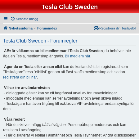
Tesla Club Sweden
Senaste Inlägg
Nyhetssidorna
Forumindex
Registrera din Tesla/elbil
Tesla Club Sweden - Forumregler
Alla
är välkomna att bli medlemmar i Tesla Club Sweden
, du behöver inte
äga en Tesla, medlemskap är gratis.
Bli medlem här
.
Äger du en Tesla eller annan elbil
kan du kostandsfritt bli registrerad som
"Teslaägare" resp "elbilist" genom att först skaffa medlemskap och sedan
registrera din bil här
.
Vi har tre användarnivåer:
- oinloggade gäster kan se ett begränsat urval av forumavdelningar
- inloggade medlemmar kan se fler avdelningar och även skriva inlägg
- Teslaägare har även tillgång till exklusiva VIP-avdelningar endast synliga för
dem
Våra regler:
- När du skriver inlägg
håll hövlig ton.
Personpåhopp modereras och kan
resultera i avstängning.
- Här diskuterar vi elbilar i allmänhet och Tesla i synnerhet. Andra diskussioner