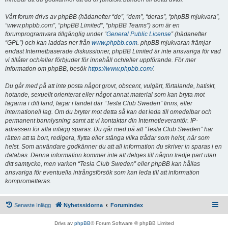
Vårt forum drivs av phpBB (hädanefter “de”, “dem”, “deras”, “phpBB mjukvara”,
“www.phpbb.com”, “phpBB Limited”, “phpBB Teams”) som är en
forumprogramvara tillgänglig under “
General Public License
” (hädanefter
“GPL”) och kan laddas ner från
www.phpbb.com
. phpBB mjukvaran främjar
endast Internetbaserade diskussioner, phpBB Limited är inte ansvariga för vad
vi tillåter och/eller förbjuder för innehåll och/eller uppförande. För mer
information om phpBB, besök
https://www.phpbb.com/
.
Du går med på att inte posta något grovt, obscent, vulgärt, förtalande, hatiskt,
hotande, sexuellt orienterat eller något annat material som kan bryta mot
lagarna i ditt land, lagar i landet där “Tesla Club Sweden” finns, eller
internationell lag. Om du bryter mot detta så kan det leda till omedelbar och
permanent bannlysning samt att vi kontaktar din Internetleverantör. IP-
adressen för alla inlägg sparas. Du går med på att “Tesla Club Sweden” har
rätten att ta bort, redigera, flytta eller stänga vilka trådar som helst, när som
helst. Som användare godkänner du att all information du skriver in sparas i en
databas. Denna information kommer inte att delges till någon tredje part utan
ditt samtycke, men varken “Tesla Club Sweden” eller phpBB kan hållas
ansvariga för eventuella intrångsförsök som kan leda till att information
komprometteras.
Senaste Inlägg
Nyhetssidorna
Forumindex
Drivs av
phpBB
® Forum Software © phpBB Limited