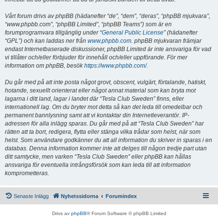
Vårt forum drivs av phpBB (hädanefter “de”, “dem”, “deras”, “phpBB mjukvara”,
“www.phpbb.com”, “phpBB Limited”, “phpBB Teams”) som är en
forumprogramvara tillgänglig under “
General Public License
” (hädanefter
“GPL”) och kan laddas ner från
www.phpbb.com
. phpBB mjukvaran främjar
endast Internetbaserade diskussioner, phpBB Limited är inte ansvariga för vad
vi tillåter och/eller förbjuder för innehåll och/eller uppförande. För mer
information om phpBB, besök
https://www.phpbb.com/
.
Du går med på att inte posta något grovt, obscent, vulgärt, förtalande, hatiskt,
hotande, sexuellt orienterat eller något annat material som kan bryta mot
lagarna i ditt land, lagar i landet där “Tesla Club Sweden” finns, eller
internationell lag. Om du bryter mot detta så kan det leda till omedelbar och
permanent bannlysning samt att vi kontaktar din Internetleverantör. IP-
adressen för alla inlägg sparas. Du går med på att “Tesla Club Sweden” har
rätten att ta bort, redigera, flytta eller stänga vilka trådar som helst, när som
helst. Som användare godkänner du att all information du skriver in sparas i en
databas. Denna information kommer inte att delges till någon tredje part utan
ditt samtycke, men varken “Tesla Club Sweden” eller phpBB kan hållas
ansvariga för eventuella intrångsförsök som kan leda till att information
komprometteras.
Senaste Inlägg
Nyhetssidorna
Forumindex
Drivs av
phpBB
® Forum Software © phpBB Limited