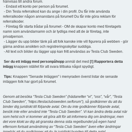
hänvisas till andra forum.
- Endast ett konto per person på forumet.
- Din Tesla referralkod kan du ange i din profil. Du får inte använda
referralkoder någon annanstans på forumet! Du får inte göra reklam för
referralkoder.
- Företag får starta trådar på forumet - OM de skapar konto med företagets
namn som användarnamn och är tydliga med att de är företag, inte
privatperson.
- Lägger du upp bilder tänk på att folk kanske inte vill figurera på webben - gör
gärna andras ansikten och registreringsskyltar suddiga.
- All text och bilder du lägger upp kan fritt användas av Tesla Club Sweden.
Ser du ett inlägg med personpåhopp
anmäl det med
[!] Rapportera detta
inlägg
knappen istället för att svara tillbaka något spydigt.
Tips:
Knappen "Senaste Inläggen" i menyraden överst listar de senaste
inläggen folk har gjort på forumet.
Genom att besöka “Tesla Club Sweden” (hädanefter “vi”, “oss”, “vår”, “Tesla
Club Sweden”, “https://teslaclubsweden.se/forum”), så godkänner du att du
binder dig juridiskt till följande avtal. Om du inte godkänner följande avtal,
besök inte eller använd inte “Tesla Club Sweden”. Vi kan ändra detta avtal när
som helst och vi kommer att göra allt för att informera dig om ändringar, men
det vore klokt av dig att granska denna sida regelbundet på egen hand
eftersom fortsatt användning av “Tesla Club Sweden” även efter ändringar
innebär att du godkänner att du är juridiskt bunden till detta avtal.