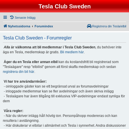
Tesla Club Sweden
Senaste Inlägg
Nyhetssidorna
Forumindex
Registrera din Tesla/elbil
Tesla Club Sweden - Forumregler
Alla
är välkomna att bli medlemmar i Tesla Club Sweden
, du behöver inte
äga en Tesla, medlemskap är gratis.
Bli medlem här
.
Äger du en Tesla eller annan elbil
kan du kostandsfritt bli registrerad som
"Teslaägare" resp "elbilist" genom att först skaffa medlemskap och sedan
registrera din bil här
.
Vi har tre användarnivåer:
- oinloggade gäster kan se ett begränsat urval av forumavdelningar
- inloggade medlemmar kan se fler avdelningar och även skriva inlägg
- Teslaägare har även tillgång till exklusiva VIP-avdelningar endast synliga för
dem
Våra regler:
- När du skriver inlägg
håll hövlig ton.
Personpåhopp modereras och kan
resultera i avstängning.
- Här diskuterar vi elbilar i allmänhet och Tesla i synnerhet. Andra diskussioner