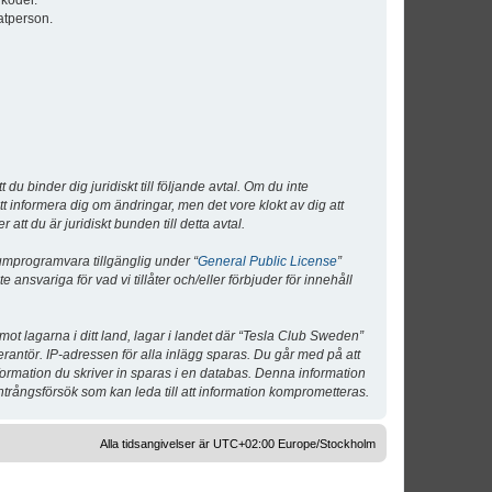
lkoder.
atperson.
 binder dig juridiskt till följande avtal. Om du inte
tt informera dig om ändringar, men det vore klokt av dig att
 du är juridiskt bunden till detta avtal.
umprogramvara tillgänglig under “
General Public License
”
nsvariga för vad vi tillåter och/eller förbjuder för innehåll
 mot lagarna i ditt land, lagar i landet där “Tesla Club Sweden”
verantör. IP-adressen för alla inlägg sparas. Du går med på att
nformation du skriver in sparas i en databas. Denna information
ntrångsförsök som kan leda till att information komprometteras.
Alla tidsangivelser är UTC+02:00 Europe/Stockholm