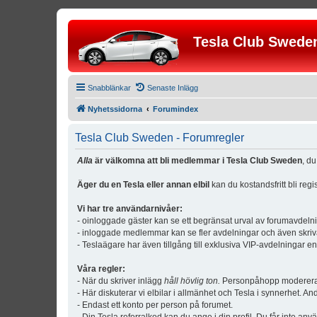
Tesla Club Swede
Snabblänkar
Senaste Inlägg
Nyhetssidorna
Forumindex
Tesla Club Sweden - Forumregler
Alla
är välkomna att bli medlemmar i Tesla Club Sweden
, d
Äger du en Tesla eller annan elbil
kan du kostandsfritt bli reg
Vi har tre användarnivåer:
- oinloggade gäster kan se ett begränsat urval av forumavdeln
- inloggade medlemmar kan se fler avdelningar och även skriv
- Teslaägare har även tillgång till exklusiva VIP-avdelningar e
Våra regler:
- När du skriver inlägg
håll hövlig ton.
Personpåhopp modereras 
- Här diskuterar vi elbilar i allmänhet och Tesla i synnerhet. An
- Endast ett konto per person på forumet.