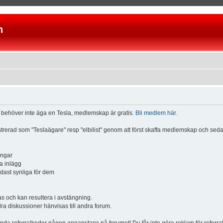
n
u behöver inte äga en Tesla, medlemskap är gratis.
Bli medlem här
.
istrerad som "Teslaägare" resp "elbilist" genom att först skaffa medlemskap och se
ingar
a inlägg
ndast synliga för dem
och kan resultera i avstängning.
dra diskussioner hänvisas till andra forum.