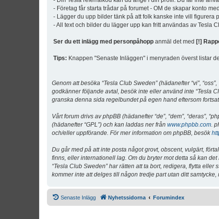
- Din Tesla referralkod kan du ange i din profil. Du får inte an
- Företag får starta trådar på forumet - OM de skapar konto me
- Lägger du upp bilder tänk på att folk kanske inte vill figurer
- All text och bilder du lägger upp kan fritt användas av Tesla
Ser du ett inlägg med personpåhopp
anmäl det med
[!] Rapp
Tips:
Knappen "Senaste Inläggen" i menyraden överst listar de 
Genom att besöka “Tesla Club Sweden” (hädanefter “vi”, “oss”, “v
godkänner följande avtal, besök inte eller använd inte “Tesla Cl
granska denna sida regelbundet på egen hand eftersom fortsatt 
Vårt forum drivs av phpBB (hädanefter “de”, “dem”, “deras”, 
(hädanefter “GPL”) och kan laddas ner från
www.phpbb.com
. p
och/eller uppförande. För mer information om phpBB, besök
ht
Du går med på att inte posta något grovt, obscent, vulgärt, förta
finns, eller internationell lag. Om du bryter mot detta så kan d
“Tesla Club Sweden” har rätten att ta bort, redigera, flytta ell
kommer inte att delges till någon tredje part utan ditt samtyck
Senaste Inlägg
Nyhetssidorna
Forumindex