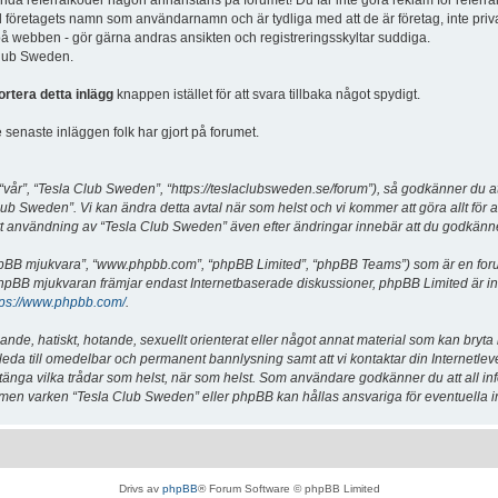
vända referralkoder någon annanstans på forumet! Du får inte göra reklam för referra
d företagets namn som användarnamn och är tydliga med att de är företag, inte priv
a på webben - gör gärna andras ansikten och registreringsskyltar suddiga.
 Club Sweden.
ortera detta inlägg
knappen istället för att svara tillbaka något spydigt.
senaste inläggen folk har gjort på forumet.
år”, “Tesla Club Sweden”, “https://teslaclubsweden.se/forum”), så godkänner du att du
ub Sweden”. Vi kan ändra detta avtal när som helst och vi kommer att göra allt för a
användning av “Tesla Club Sweden” även efter ändringar innebär att du godkänner att
“phpBB mjukvara”, “www.phpbb.com”, “phpBB Limited”, “phpBB Teams”) som är en for
hpBB mjukvaran främjar endast Internetbaserade diskussioner, phpBB Limited är inte a
tps://www.phpbb.com/
.
lande, hatiskt, hotande, sexuellt orienterat eller något annat material som kan bryta
et leda till omedelbar och permanent bannlysning samt att vi kontaktar din Internetle
er stänga vilka trådar som helst, när som helst. Som användare godkänner du att all i
e, men varken “Tesla Club Sweden” eller phpBB kan hållas ansvariga för eventuella i
Drivs av
phpBB
® Forum Software © phpBB Limited