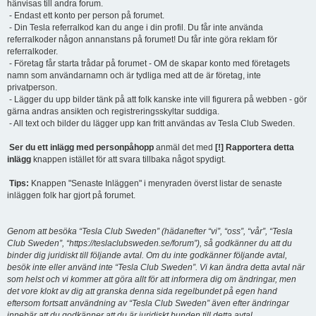
hänvisas till andra forum.
- Endast ett konto per person på forumet.
- Din Tesla referralkod kan du ange i din profil. Du får inte använda
referralkoder någon annanstans på forumet! Du får inte göra reklam för
referralkoder.
- Företag får starta trådar på forumet - OM de skapar konto med företagets
namn som användarnamn och är tydliga med att de är företag, inte
privatperson.
- Lägger du upp bilder tänk på att folk kanske inte vill figurera på webben - gör
gärna andras ansikten och registreringsskyltar suddiga.
- All text och bilder du lägger upp kan fritt användas av Tesla Club Sweden.
Ser du ett inlägg med personpåhopp
anmäl det med
[!] Rapportera detta
inlägg
knappen istället för att svara tillbaka något spydigt.
Tips:
Knappen "Senaste Inläggen" i menyraden överst listar de senaste
inläggen folk har gjort på forumet.
Genom att besöka “Tesla Club Sweden” (hädanefter “vi”, “oss”, “vår”, “Tesla
Club Sweden”, “https://teslaclubsweden.se/forum”), så godkänner du att du
binder dig juridiskt till följande avtal. Om du inte godkänner följande avtal,
besök inte eller använd inte “Tesla Club Sweden”. Vi kan ändra detta avtal när
som helst och vi kommer att göra allt för att informera dig om ändringar, men
det vore klokt av dig att granska denna sida regelbundet på egen hand
eftersom fortsatt användning av “Tesla Club Sweden” även efter ändringar
innebär att du godkänner att du är juridiskt bunden till detta avtal.