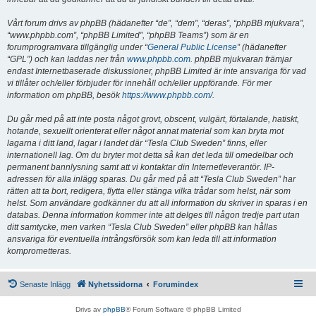
Vårt forum drivs av phpBB (hädanefter “de”, “dem”, “deras”, “phpBB mjukvara”,
“www.phpbb.com”, “phpBB Limited”, “phpBB Teams”) som är en
forumprogramvara tillgänglig under “
General Public License
” (hädanefter
“GPL”) och kan laddas ner från
www.phpbb.com
. phpBB mjukvaran främjar
endast Internetbaserade diskussioner, phpBB Limited är inte ansvariga för vad
vi tillåter och/eller förbjuder för innehåll och/eller uppförande. För mer
information om phpBB, besök
https://www.phpbb.com/
.
Du går med på att inte posta något grovt, obscent, vulgärt, förtalande, hatiskt,
hotande, sexuellt orienterat eller något annat material som kan bryta mot
lagarna i ditt land, lagar i landet där “Tesla Club Sweden” finns, eller
internationell lag. Om du bryter mot detta så kan det leda till omedelbar och
permanent bannlysning samt att vi kontaktar din Internetleverantör. IP-
adressen för alla inlägg sparas. Du går med på att “Tesla Club Sweden” har
rätten att ta bort, redigera, flytta eller stänga vilka trådar som helst, när som
helst. Som användare godkänner du att all information du skriver in sparas i en
databas. Denna information kommer inte att delges till någon tredje part utan
ditt samtycke, men varken “Tesla Club Sweden” eller phpBB kan hållas
ansvariga för eventuella intrångsförsök som kan leda till att information
komprometteras.
Senaste Inlägg
Nyhetssidorna
Forumindex
Drivs av
phpBB
® Forum Software © phpBB Limited