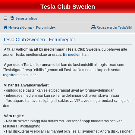
Tesla Club Sweden
Senaste Inlägg
Nyhetssidorna
Forumindex
Registrera din Tesla/elbil
Tesla Club Sweden - Forumregler
Alla
är välkomna att bli medlemmar i Tesla Club Sweden
, du behöver inte
äga en Tesla, medlemskap är gratis.
Bli medlem här
.
Äger du en Tesla eller annan elbil
kan du kostandsfritt bli registrerad som
"Teslaägare" resp "elbilist" genom att först skaffa medlemskap och sedan
registrera din bil här
.
Vi har tre användarnivåer:
- oinloggade gäster kan se ett begränsat urval av forumavdelningar
- inloggade medlemmar kan se fler avdelningar och även skriva inlägg
- Teslaägare har även tillgång till exklusiva VIP-avdelningar endast synliga för
dem
Våra regler:
- När du skriver inlägg
håll hövlig ton.
Personpåhopp modereras och kan
resultera i avstängning.
- Här diskuterar vi elbilar i allmänhet och Tesla i synnerhet. Andra diskussioner