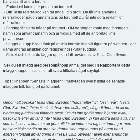
hänvisas till andra forum.
- Endast ett konto per person på forumet.
- Din Tesla referralkod kan du ange i din profil. Du får inte använda
referralkoder någon annanstans på forumet! Du får inte göra reklam för
referralkoder.
- Företag får starta trådar på forumet - OM de skapar konto med företagets
namn som användarnamn och är tydliga med att de är företag, inte
privatperson.
- Lägger du upp bilder tänk på att folk kanske inte vill figurera på webben - gör
gärna andras ansikten och registreringsskyltar suddiga.
- All text och bilder du lägger upp kan fritt användas av Tesla Club Sweden.
Ser du ett inlägg med personpåhopp
anmäl det med
[!] Rapportera detta
inlägg
knappen istället för att svara tillbaka något spydigt.
Tips:
Knappen "Senaste Inläggen" i menyraden överst listar de senaste
inläggen folk har gjort på forumet.
Genom att besöka “Tesla Club Sweden” (hädanefter “vi”, “oss”, “vår”, “Tesla
Club Sweden”, “https://teslaclubsweden.se/forum”), så godkänner du att du
binder dig juridiskt till följande avtal. Om du inte godkänner följande avtal,
besök inte eller använd inte “Tesla Club Sweden”. Vi kan ändra detta avtal när
som helst och vi kommer att göra allt för att informera dig om ändringar, men
det vore klokt av dig att granska denna sida regelbundet på egen hand
eftersom fortsatt användning av “Tesla Club Sweden” även efter ändringar
innebär att du godkänner att du är juridiskt bunden till detta avtal.