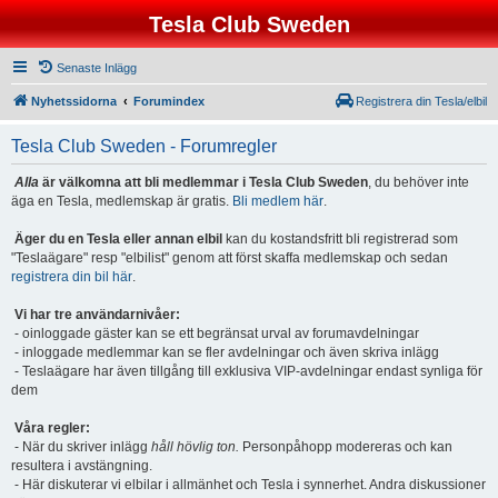
Tesla Club Sweden
Senaste Inlägg
Nyhetssidorna
Forumindex
Registrera din Tesla/elbil
Tesla Club Sweden - Forumregler
Alla
är välkomna att bli medlemmar i Tesla Club Sweden
, du behöver inte
äga en Tesla, medlemskap är gratis.
Bli medlem här
.
Äger du en Tesla eller annan elbil
kan du kostandsfritt bli registrerad som
"Teslaägare" resp "elbilist" genom att först skaffa medlemskap och sedan
registrera din bil här
.
Vi har tre användarnivåer:
- oinloggade gäster kan se ett begränsat urval av forumavdelningar
- inloggade medlemmar kan se fler avdelningar och även skriva inlägg
- Teslaägare har även tillgång till exklusiva VIP-avdelningar endast synliga för
dem
Våra regler:
- När du skriver inlägg
håll hövlig ton.
Personpåhopp modereras och kan
resultera i avstängning.
- Här diskuterar vi elbilar i allmänhet och Tesla i synnerhet. Andra diskussioner