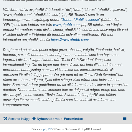
Vårt forum drivs av phpBB (hädanefter “de”, “dem”, “deras”, “phpBB mjukvara”,
“www.phpbb.com”, “phpBB Limited”, “phpBB Teams”) som är en
forumprogramvara tillgänglig under “
General Public License
” (hädanefter
“GPL”) och kan laddas ner från
www.phpbb.com
. phpBB mjukvaran främjar
endast Internetbaserade diskussioner, phpBB Limited är inte ansvariga för vad
vi tillåter och/eller förbjuder för innehåll och/eller uppförande. För mer
information om phpBB, besök
https://www.phpbb.com/
.
Du går med på att inte posta något grovt, obscent, vulgärt, förtalande, hatiskt,
hotande, sexuellt orienterat eller något annat material som kan bryta mot
lagarna i ditt land, lagar i landet där “Tesla Club Sweden” finns, eller
internationell lag. Om du bryter mot detta så kan det leda till omedelbar och
permanent bannlysning samt att vi kontaktar din Internetleverantör. IP-
adressen för alla inlägg sparas. Du går med på att “Tesla Club Sweden” har
rätten att ta bort, redigera, flytta eller stänga vilka trådar som helst, när som
helst. Som användare godkänner du att all information du skriver in sparas i en
databas. Denna information kommer inte att delges till någon tredje part utan
ditt samtycke, men varken “Tesla Club Sweden” eller phpBB kan hållas
ansvariga för eventuella intrångsförsök som kan leda till att information
komprometteras.
Senaste Inlägg
Nyhetssidorna
Forumindex
Drivs av
phpBB
® Forum Software © phpBB Limited