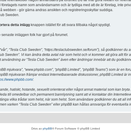
vända referralkoder någon annanstans på forumet! Du får inte göra reklam för referra
d företagets namn som användarnamn och är tydliga med att de är företag, inte priv
a på webben - gör gärna andras ansikten och registreringsskyltar suddiga.
 Club Sweden.
ortera detta inlägg
knappen istället för att svara tillbaka något spydigt.
senaste inläggen folk har gjort på forumet.
år”, “Tesla Club Sweden”, “https://teslaclubsweden.se/forum”), så godkänner du att du
ub Sweden”. Vi kan ändra detta avtal när som helst och vi kommer att göra allt för a
användning av “Tesla Club Sweden” även efter ändringar innebär att du godkänner att
“phpBB mjukvara”, “www.phpbb.com”, “phpBB Limited”, “phpBB Teams”) som är en for
hpBB mjukvaran främjar endast Internetbaserade diskussioner, phpBB Limited är inte a
tps://www.phpbb.com/
.
lande, hatiskt, hotande, sexuellt orienterat eller något annat material som kan bryta
et leda till omedelbar och permanent bannlysning samt att vi kontaktar din Internetle
er stänga vilka trådar som helst, när som helst. Som användare godkänner du att all i
e, men varken “Tesla Club Sweden” eller phpBB kan hållas ansvariga för eventuella i
Drivs av
phpBB
® Forum Software © phpBB Limited