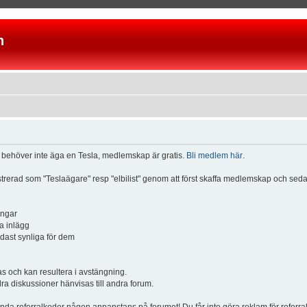
n
u behöver inte äga en Tesla, medlemskap är gratis.
Bli medlem här
.
istrerad som "Teslaägare" resp "elbilist" genom att först skaffa medlemskap och se
ingar
a inlägg
ndast synliga för dem
och kan resultera i avstängning.
dra diskussioner hänvisas till andra forum.