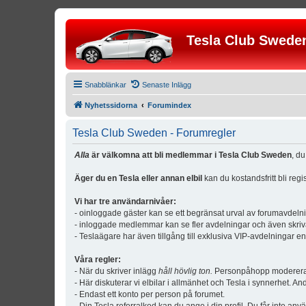
Tesla Club Swede
Snabblänkar
Senaste Inlägg
Nyhetssidorna
Forumindex
Tesla Club Sweden - Forumregler
Alla
är välkomna att bli medlemmar i Tesla Club Sweden
, d
Äger du en Tesla eller annan elbil
kan du kostandsfritt bli reg
Vi har tre användarnivåer:
- oinloggade gäster kan se ett begränsat urval av forumavdeln
- inloggade medlemmar kan se fler avdelningar och även skriv
- Teslaägare har även tillgång till exklusiva VIP-avdelningar e
Våra regler:
- När du skriver inlägg
håll hövlig ton.
Personpåhopp modereras 
- Här diskuterar vi elbilar i allmänhet och Tesla i synnerhet. An
- Endast ett konto per person på forumet.