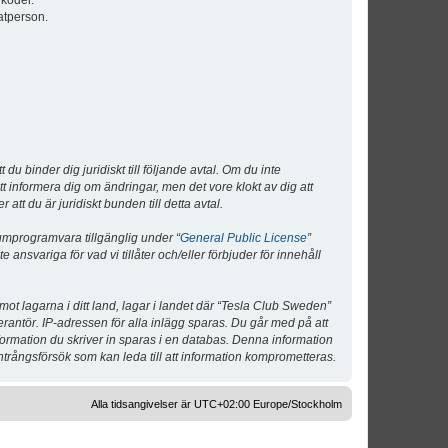
lkoder.
atperson.
 binder dig juridiskt till följande avtal. Om du inte
tt informera dig om ändringar, men det vore klokt av dig att
 du är juridiskt bunden till detta avtal.
umprogramvara tillgänglig under “
General Public License
”
nsvariga för vad vi tillåter och/eller förbjuder för innehåll
 mot lagarna i ditt land, lagar i landet där “Tesla Club Sweden”
verantör. IP-adressen för alla inlägg sparas. Du går med på att
nformation du skriver in sparas i en databas. Denna information
ntrångsförsök som kan leda till att information komprometteras.
Alla tidsangivelser är UTC+02:00 Europe/Stockholm