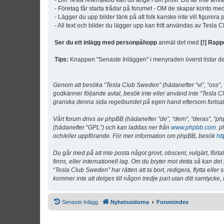
- Din Tesla referralkod kan du ange i din profil. Du får inte an
- Företag får starta trådar på forumet - OM de skapar konto me
- Lägger du upp bilder tänk på att folk kanske inte vill figurer
- All text och bilder du lägger upp kan fritt användas av Tesla
Ser du ett inlägg med personpåhopp
anmäl det med
[!] Rapp
Tips:
Knappen "Senaste Inläggen" i menyraden överst listar de 
Genom att besöka “Tesla Club Sweden” (hädanefter “vi”, “oss”, “v
godkänner följande avtal, besök inte eller använd inte “Tesla Cl
granska denna sida regelbundet på egen hand eftersom fortsatt 
Vårt forum drivs av phpBB (hädanefter “de”, “dem”, “deras”, 
(hädanefter “GPL”) och kan laddas ner från
www.phpbb.com
. p
och/eller uppförande. För mer information om phpBB, besök
ht
Du går med på att inte posta något grovt, obscent, vulgärt, förta
finns, eller internationell lag. Om du bryter mot detta så kan d
“Tesla Club Sweden” har rätten att ta bort, redigera, flytta ell
kommer inte att delges till någon tredje part utan ditt samtyck
Senaste Inlägg
Nyhetssidorna
Forumindex