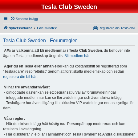
Tesla Club Sweden
Senaste Inlägg
Nyhetssidorna
Forumindex
Registrera din Tesla/elbil
Tesla Club Sweden - Forumregler
Alla
är välkomna att bli medlemmar i Tesla Club Sweden
, du behöver inte
äga en Tesla, medlemskap är gratis.
Bli medlem här
.
Äger du en Tesla eller annan elbil
kan du kostandsfritt bli registrerad som
"Teslaägare" resp "elbilist" genom att först skaffa medlemskap och sedan
registrera din bil här
.
Vi har tre användarnivåer:
- oinloggade gäster kan se ett begränsat urval av forumavdelningar
- inloggade medlemmar kan se fler avdelningar och även skriva inlägg
- Teslaägare har även tillgång till exklusiva VIP-avdelningar endast synliga för
dem
Våra regler:
- När du skriver inlägg
håll hövlig ton.
Personpåhopp modereras och kan
resultera i avstängning.
- Här diskuterar vi elbilar i allmänhet och Tesla i synnerhet. Andra diskussioner