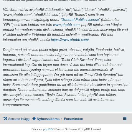
Vårt forum drivs av phpBB (hädanefter “de”, “dem”, “deras”, “phpBB mjukvara”,
“www.phpbb.com”, “phpBB Limited”, “phpBB Teams”) som är en
forumprogramvara tillgänglig under “
General Public License
” (hädanefter
“GPL”) och kan laddas ner från
www.phpbb.com
. phpBB mjukvaran främjar
endast Internetbaserade diskussioner, phpBB Limited är inte ansvariga för vad
vi tillåter och/eller förbjuder för innehåll och/eller uppförande. För mer
information om phpBB, besök
https://www.phpbb.com/
.
Du går med på att inte posta något grovt, obscent, vulgärt, förtalande, hatiskt,
hotande, sexuellt orienterat eller något annat material som kan bryta mot
lagarna i ditt land, lagar i landet där “Tesla Club Sweden” finns, eller
internationell lag. Om du bryter mot detta så kan det leda till omedelbar och
permanent bannlysning samt att vi kontaktar din Internetleverantör. IP-
adressen för alla inlägg sparas. Du går med på att “Tesla Club Sweden” har
rätten att ta bort, redigera, flytta eller stänga vilka trådar som helst, när som
helst. Som användare godkänner du att all information du skriver in sparas i en
databas. Denna information kommer inte att delges till någon tredje part utan
ditt samtycke, men varken “Tesla Club Sweden” eller phpBB kan hållas
ansvariga för eventuella intrångsförsök som kan leda till att information
komprometteras.
Senaste Inlägg
Nyhetssidorna
Forumindex
Drivs av
phpBB
® Forum Software © phpBB Limited