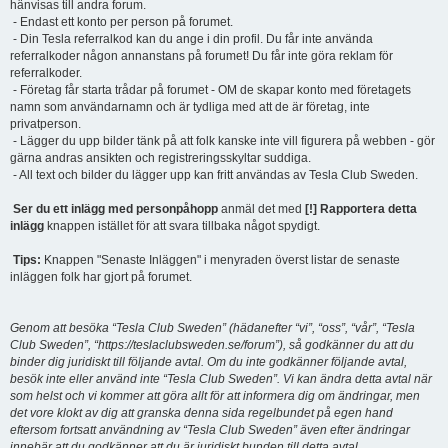
hänvisas till andra forum.
- Endast ett konto per person på forumet.
- Din Tesla referralkod kan du ange i din profil. Du får inte använda
referralkoder någon annanstans på forumet! Du får inte göra reklam för
referralkoder.
- Företag får starta trådar på forumet - OM de skapar konto med företagets
namn som användarnamn och är tydliga med att de är företag, inte
privatperson.
- Lägger du upp bilder tänk på att folk kanske inte vill figurera på webben - gör
gärna andras ansikten och registreringsskyltar suddiga.
- All text och bilder du lägger upp kan fritt användas av Tesla Club Sweden.
Ser du ett inlägg med personpåhopp
anmäl det med
[!] Rapportera detta
inlägg
knappen istället för att svara tillbaka något spydigt.
Tips:
Knappen "Senaste Inläggen" i menyraden överst listar de senaste
inläggen folk har gjort på forumet.
Genom att besöka “Tesla Club Sweden” (hädanefter “vi”, “oss”, “vår”, “Tesla
Club Sweden”, “https://teslaclubsweden.se/forum”), så godkänner du att du
binder dig juridiskt till följande avtal. Om du inte godkänner följande avtal,
besök inte eller använd inte “Tesla Club Sweden”. Vi kan ändra detta avtal när
som helst och vi kommer att göra allt för att informera dig om ändringar, men
det vore klokt av dig att granska denna sida regelbundet på egen hand
eftersom fortsatt användning av “Tesla Club Sweden” även efter ändringar
innebär att du godkänner att du är juridiskt bunden till detta avtal.