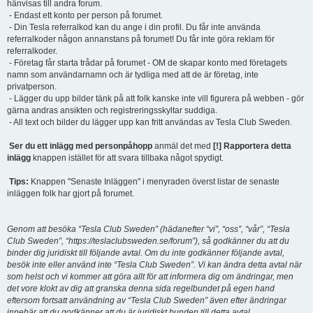
hänvisas till andra forum.
- Endast ett konto per person på forumet.
- Din Tesla referralkod kan du ange i din profil. Du får inte använda
referralkoder någon annanstans på forumet! Du får inte göra reklam för
referralkoder.
- Företag får starta trådar på forumet - OM de skapar konto med företagets
namn som användarnamn och är tydliga med att de är företag, inte
privatperson.
- Lägger du upp bilder tänk på att folk kanske inte vill figurera på webben - gör
gärna andras ansikten och registreringsskyltar suddiga.
- All text och bilder du lägger upp kan fritt användas av Tesla Club Sweden.
Ser du ett inlägg med personpåhopp
anmäl det med
[!] Rapportera detta
inlägg
knappen istället för att svara tillbaka något spydigt.
Tips:
Knappen "Senaste Inläggen" i menyraden överst listar de senaste
inläggen folk har gjort på forumet.
Genom att besöka “Tesla Club Sweden” (hädanefter “vi”, “oss”, “vår”, “Tesla
Club Sweden”, “https://teslaclubsweden.se/forum”), så godkänner du att du
binder dig juridiskt till följande avtal. Om du inte godkänner följande avtal,
besök inte eller använd inte “Tesla Club Sweden”. Vi kan ändra detta avtal när
som helst och vi kommer att göra allt för att informera dig om ändringar, men
det vore klokt av dig att granska denna sida regelbundet på egen hand
eftersom fortsatt användning av “Tesla Club Sweden” även efter ändringar
innebär att du godkänner att du är juridiskt bunden till detta avtal.