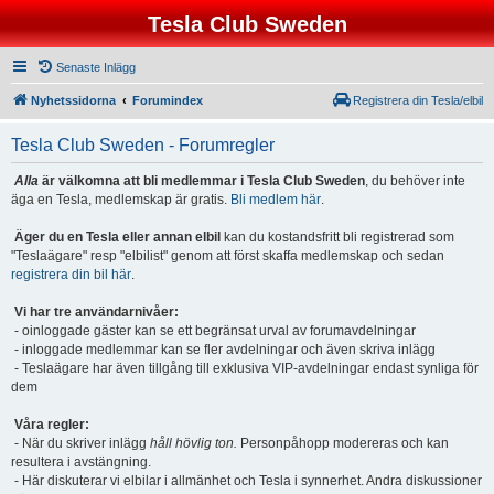
Tesla Club Sweden
Senaste Inlägg
Nyhetssidorna
Forumindex
Registrera din Tesla/elbil
Tesla Club Sweden - Forumregler
Alla
är välkomna att bli medlemmar i Tesla Club Sweden
, du behöver inte
äga en Tesla, medlemskap är gratis.
Bli medlem här
.
Äger du en Tesla eller annan elbil
kan du kostandsfritt bli registrerad som
"Teslaägare" resp "elbilist" genom att först skaffa medlemskap och sedan
registrera din bil här
.
Vi har tre användarnivåer:
- oinloggade gäster kan se ett begränsat urval av forumavdelningar
- inloggade medlemmar kan se fler avdelningar och även skriva inlägg
- Teslaägare har även tillgång till exklusiva VIP-avdelningar endast synliga för
dem
Våra regler:
- När du skriver inlägg
håll hövlig ton.
Personpåhopp modereras och kan
resultera i avstängning.
- Här diskuterar vi elbilar i allmänhet och Tesla i synnerhet. Andra diskussioner