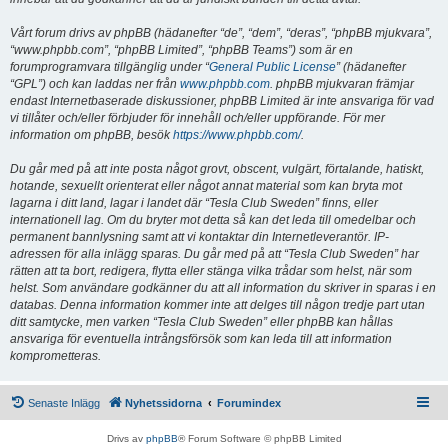
Vårt forum drivs av phpBB (hädanefter “de”, “dem”, “deras”, “phpBB mjukvara”,
“www.phpbb.com”, “phpBB Limited”, “phpBB Teams”) som är en
forumprogramvara tillgänglig under “
General Public License
” (hädanefter
“GPL”) och kan laddas ner från
www.phpbb.com
. phpBB mjukvaran främjar
endast Internetbaserade diskussioner, phpBB Limited är inte ansvariga för vad
vi tillåter och/eller förbjuder för innehåll och/eller uppförande. För mer
information om phpBB, besök
https://www.phpbb.com/
.
Du går med på att inte posta något grovt, obscent, vulgärt, förtalande, hatiskt,
hotande, sexuellt orienterat eller något annat material som kan bryta mot
lagarna i ditt land, lagar i landet där “Tesla Club Sweden” finns, eller
internationell lag. Om du bryter mot detta så kan det leda till omedelbar och
permanent bannlysning samt att vi kontaktar din Internetleverantör. IP-
adressen för alla inlägg sparas. Du går med på att “Tesla Club Sweden” har
rätten att ta bort, redigera, flytta eller stänga vilka trådar som helst, när som
helst. Som användare godkänner du att all information du skriver in sparas i en
databas. Denna information kommer inte att delges till någon tredje part utan
ditt samtycke, men varken “Tesla Club Sweden” eller phpBB kan hållas
ansvariga för eventuella intrångsförsök som kan leda till att information
komprometteras.
Senaste Inlägg
Nyhetssidorna
Forumindex
Drivs av
phpBB
® Forum Software © phpBB Limited