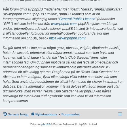
Vårt forum drivs av phpBB (hädanefter “de”, “dem”, “deras”, “phpBB mjukvara”,
“www.phpbb.com”, “phpBB Limited”, “phpBB Teams”) som är en
forumprogramvara tillgänglig under “
General Public License
” (hädanefter
“GPL”) och kan laddas ner från
www.phpbb.com
. phpBB mjukvaran främjar
endast Internetbaserade diskussioner, phpBB Limited är inte ansvariga för vad
vi tillåter och/eller förbjuder för innehåll och/eller uppförande. För mer
information om phpBB, besök
https://www.phpbb.com/
.
Du går med på att inte posta något grovt, obscent, vulgärt, förtalande, hatiskt,
hotande, sexuellt orienterat eller något annat material som kan bryta mot
lagarna i ditt land, lagar i landet där “Tesla Club Sweden” finns, eller
internationell lag. Om du bryter mot detta så kan det leda till omedelbar och
permanent bannlysning samt att vi kontaktar din Internetleverantör. IP-
adressen för alla inlägg sparas. Du går med på att “Tesla Club Sweden” har
rätten att ta bort, redigera, flytta eller stänga vilka trådar som helst, när som
helst. Som användare godkänner du att all information du skriver in sparas i en
databas. Denna information kommer inte att delges till någon tredje part utan
ditt samtycke, men varken “Tesla Club Sweden” eller phpBB kan hållas
ansvariga för eventuella intrångsförsök som kan leda till att information
komprometteras.
Senaste Inlägg
Nyhetssidorna
Forumindex
Drivs av
phpBB
® Forum Software © phpBB Limited