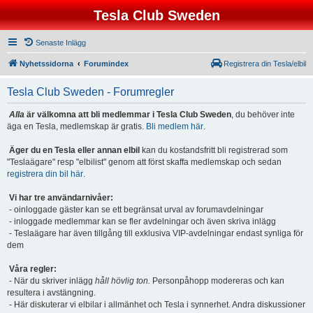
Tesla Club Sweden
Senaste Inlägg
Nyhetssidorna
Forumindex
Registrera din Tesla/elbil
Tesla Club Sweden - Forumregler
Alla
är välkomna att bli medlemmar i Tesla Club Sweden
, du behöver inte
äga en Tesla, medlemskap är gratis.
Bli medlem här
.
Äger du en Tesla eller annan elbil
kan du kostandsfritt bli registrerad som
"Teslaägare" resp "elbilist" genom att först skaffa medlemskap och sedan
registrera din bil här
.
Vi har tre användarnivåer:
- oinloggade gäster kan se ett begränsat urval av forumavdelningar
- inloggade medlemmar kan se fler avdelningar och även skriva inlägg
- Teslaägare har även tillgång till exklusiva VIP-avdelningar endast synliga för
dem
Våra regler:
- När du skriver inlägg
håll hövlig ton.
Personpåhopp modereras och kan
resultera i avstängning.
- Här diskuterar vi elbilar i allmänhet och Tesla i synnerhet. Andra diskussioner