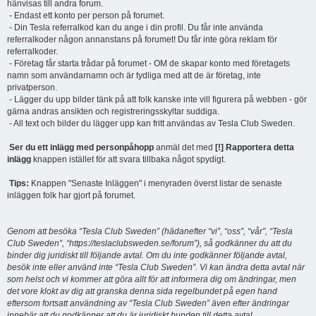
hänvisas till andra forum.
- Endast ett konto per person på forumet.
- Din Tesla referralkod kan du ange i din profil. Du får inte använda
referralkoder någon annanstans på forumet! Du får inte göra reklam för
referralkoder.
- Företag får starta trådar på forumet - OM de skapar konto med företagets
namn som användarnamn och är tydliga med att de är företag, inte
privatperson.
- Lägger du upp bilder tänk på att folk kanske inte vill figurera på webben - gör
gärna andras ansikten och registreringsskyltar suddiga.
- All text och bilder du lägger upp kan fritt användas av Tesla Club Sweden.
Ser du ett inlägg med personpåhopp
anmäl det med
[!] Rapportera detta
inlägg
knappen istället för att svara tillbaka något spydigt.
Tips:
Knappen "Senaste Inläggen" i menyraden överst listar de senaste
inläggen folk har gjort på forumet.
Genom att besöka “Tesla Club Sweden” (hädanefter “vi”, “oss”, “vår”, “Tesla
Club Sweden”, “https://teslaclubsweden.se/forum”), så godkänner du att du
binder dig juridiskt till följande avtal. Om du inte godkänner följande avtal,
besök inte eller använd inte “Tesla Club Sweden”. Vi kan ändra detta avtal när
som helst och vi kommer att göra allt för att informera dig om ändringar, men
det vore klokt av dig att granska denna sida regelbundet på egen hand
eftersom fortsatt användning av “Tesla Club Sweden” även efter ändringar
innebär att du godkänner att du är juridiskt bunden till detta avtal.