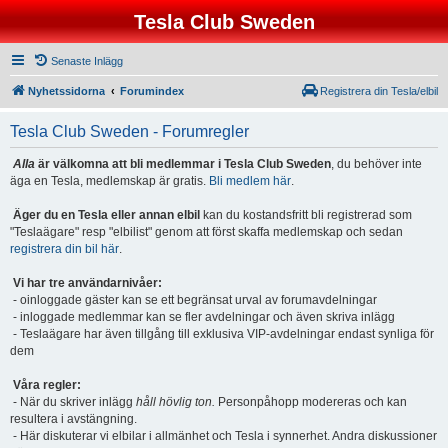
Tesla Club Sweden
Senaste Inlägg
Nyhetssidorna
Forumindex
Registrera din Tesla/elbil
Tesla Club Sweden - Forumregler
Alla
är välkomna att bli medlemmar i Tesla Club Sweden
, du behöver inte
äga en Tesla, medlemskap är gratis.
Bli medlem här
.
Äger du en Tesla eller annan elbil
kan du kostandsfritt bli registrerad som
"Teslaägare" resp "elbilist" genom att först skaffa medlemskap och sedan
registrera din bil här
.
Vi har tre användarnivåer:
- oinloggade gäster kan se ett begränsat urval av forumavdelningar
- inloggade medlemmar kan se fler avdelningar och även skriva inlägg
- Teslaägare har även tillgång till exklusiva VIP-avdelningar endast synliga för
dem
Våra regler:
- När du skriver inlägg
håll hövlig ton.
Personpåhopp modereras och kan
resultera i avstängning.
- Här diskuterar vi elbilar i allmänhet och Tesla i synnerhet. Andra diskussioner