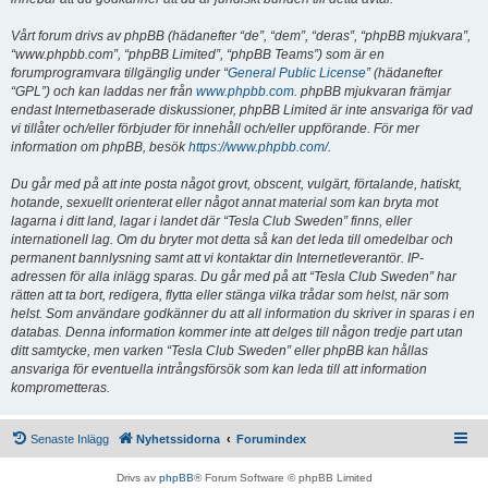
Vårt forum drivs av phpBB (hädanefter “de”, “dem”, “deras”, “phpBB mjukvara”,
“www.phpbb.com”, “phpBB Limited”, “phpBB Teams”) som är en
forumprogramvara tillgänglig under “
General Public License
” (hädanefter
“GPL”) och kan laddas ner från
www.phpbb.com
. phpBB mjukvaran främjar
endast Internetbaserade diskussioner, phpBB Limited är inte ansvariga för vad
vi tillåter och/eller förbjuder för innehåll och/eller uppförande. För mer
information om phpBB, besök
https://www.phpbb.com/
.
Du går med på att inte posta något grovt, obscent, vulgärt, förtalande, hatiskt,
hotande, sexuellt orienterat eller något annat material som kan bryta mot
lagarna i ditt land, lagar i landet där “Tesla Club Sweden” finns, eller
internationell lag. Om du bryter mot detta så kan det leda till omedelbar och
permanent bannlysning samt att vi kontaktar din Internetleverantör. IP-
adressen för alla inlägg sparas. Du går med på att “Tesla Club Sweden” har
rätten att ta bort, redigera, flytta eller stänga vilka trådar som helst, när som
helst. Som användare godkänner du att all information du skriver in sparas i en
databas. Denna information kommer inte att delges till någon tredje part utan
ditt samtycke, men varken “Tesla Club Sweden” eller phpBB kan hållas
ansvariga för eventuella intrångsförsök som kan leda till att information
komprometteras.
Senaste Inlägg
Nyhetssidorna
Forumindex
Drivs av
phpBB
® Forum Software © phpBB Limited