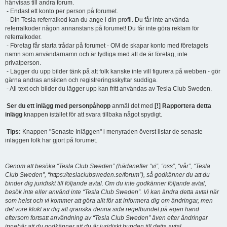
hänvisas till andra forum.
- Endast ett konto per person på forumet.
- Din Tesla referralkod kan du ange i din profil. Du får inte använda
referralkoder någon annanstans på forumet! Du får inte göra reklam för
referralkoder.
- Företag får starta trådar på forumet - OM de skapar konto med företagets
namn som användarnamn och är tydliga med att de är företag, inte
privatperson.
- Lägger du upp bilder tänk på att folk kanske inte vill figurera på webben - gör
gärna andras ansikten och registreringsskyltar suddiga.
- All text och bilder du lägger upp kan fritt användas av Tesla Club Sweden.
Ser du ett inlägg med personpåhopp
anmäl det med
[!] Rapportera detta
inlägg
knappen istället för att svara tillbaka något spydigt.
Tips:
Knappen "Senaste Inläggen" i menyraden överst listar de senaste
inläggen folk har gjort på forumet.
Genom att besöka “Tesla Club Sweden” (hädanefter “vi”, “oss”, “vår”, “Tesla
Club Sweden”, “https://teslaclubsweden.se/forum”), så godkänner du att du
binder dig juridiskt till följande avtal. Om du inte godkänner följande avtal,
besök inte eller använd inte “Tesla Club Sweden”. Vi kan ändra detta avtal när
som helst och vi kommer att göra allt för att informera dig om ändringar, men
det vore klokt av dig att granska denna sida regelbundet på egen hand
eftersom fortsatt användning av “Tesla Club Sweden” även efter ändringar
innebär att du godkänner att du är juridiskt bunden till detta avtal.