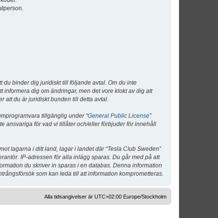
lkoder.
atperson.
 binder dig juridiskt till följande avtal. Om du inte
tt informera dig om ändringar, men det vore klokt av dig att
 du är juridiskt bunden till detta avtal.
umprogramvara tillgänglig under “
General Public License
”
nsvariga för vad vi tillåter och/eller förbjuder för innehåll
 mot lagarna i ditt land, lagar i landet där “Tesla Club Sweden”
verantör. IP-adressen för alla inlägg sparas. Du går med på att
nformation du skriver in sparas i en databas. Denna information
ntrångsförsök som kan leda till att information komprometteras.
Alla tidsangivelser är UTC+02:00 Europe/Stockholm