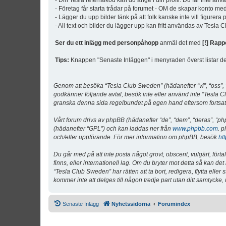
- Din Tesla referralkod kan du ange i din profil. Du får inte an
- Företag får starta trådar på forumet - OM de skapar konto me
- Lägger du upp bilder tänk på att folk kanske inte vill figurer
- All text och bilder du lägger upp kan fritt användas av Tesla
Ser du ett inlägg med personpåhopp
anmäl det med
[!] Rapp
Tips:
Knappen "Senaste Inläggen" i menyraden överst listar de 
Genom att besöka “Tesla Club Sweden” (hädanefter “vi”, “oss”, “v
godkänner följande avtal, besök inte eller använd inte “Tesla Cl
granska denna sida regelbundet på egen hand eftersom fortsatt 
Vårt forum drivs av phpBB (hädanefter “de”, “dem”, “deras”, 
(hädanefter “GPL”) och kan laddas ner från
www.phpbb.com
. p
och/eller uppförande. För mer information om phpBB, besök
ht
Du går med på att inte posta något grovt, obscent, vulgärt, förta
finns, eller internationell lag. Om du bryter mot detta så kan d
“Tesla Club Sweden” har rätten att ta bort, redigera, flytta ell
kommer inte att delges till någon tredje part utan ditt samtyck
Senaste Inlägg
Nyhetssidorna
Forumindex