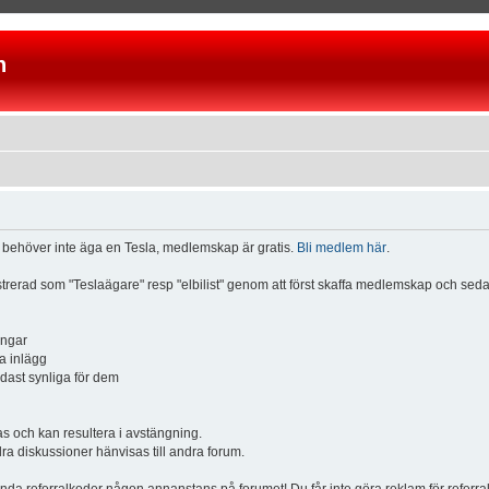
n
u behöver inte äga en Tesla, medlemskap är gratis.
Bli medlem här
.
istrerad som "Teslaägare" resp "elbilist" genom att först skaffa medlemskap och se
ingar
a inlägg
ndast synliga för dem
och kan resultera i avstängning.
dra diskussioner hänvisas till andra forum.