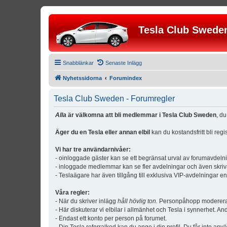
Tesla Club Swede
Snabblänkar
Senaste Inlägg
Nyhetssidorna
Forumindex
Tesla Club Sweden - Forumregler
Alla
är välkomna att bli medlemmar i Tesla Club Sweden
, d
Äger du en Tesla eller annan elbil
kan du kostandsfritt bli reg
Vi har tre användarnivåer:
- oinloggade gäster kan se ett begränsat urval av forumavdeln
- inloggade medlemmar kan se fler avdelningar och även skriv
- Teslaägare har även tillgång till exklusiva VIP-avdelningar e
Våra regler:
- När du skriver inlägg
håll hövlig ton.
Personpåhopp modereras 
- Här diskuterar vi elbilar i allmänhet och Tesla i synnerhet. An
- Endast ett konto per person på forumet.