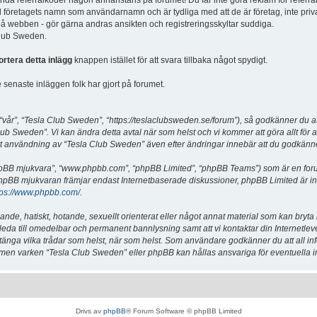
vända referralkoder någon annanstans på forumet! Du får inte göra reklam för referra
d företagets namn som användarnamn och är tydliga med att de är företag, inte priv
a på webben - gör gärna andras ansikten och registreringsskyltar suddiga.
 Club Sweden.
ortera detta inlägg
knappen istället för att svara tillbaka något spydigt.
senaste inläggen folk har gjort på forumet.
år”, “Tesla Club Sweden”, “https://teslaclubsweden.se/forum”), så godkänner du att du
ub Sweden”. Vi kan ändra detta avtal när som helst och vi kommer att göra allt för a
användning av “Tesla Club Sweden” även efter ändringar innebär att du godkänner att
“phpBB mjukvara”, “www.phpbb.com”, “phpBB Limited”, “phpBB Teams”) som är en for
hpBB mjukvaran främjar endast Internetbaserade diskussioner, phpBB Limited är inte a
tps://www.phpbb.com/
.
lande, hatiskt, hotande, sexuellt orienterat eller något annat material som kan bryta
et leda till omedelbar och permanent bannlysning samt att vi kontaktar din Internetle
er stänga vilka trådar som helst, när som helst. Som användare godkänner du att all i
e, men varken “Tesla Club Sweden” eller phpBB kan hållas ansvariga för eventuella i
Drivs av
phpBB
® Forum Software © phpBB Limited