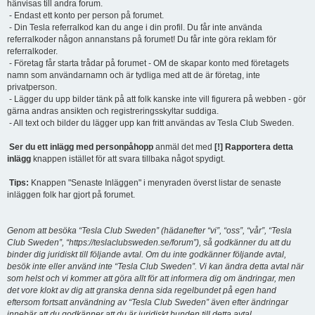
hänvisas till andra forum.
- Endast ett konto per person på forumet.
- Din Tesla referralkod kan du ange i din profil. Du får inte använda
referralkoder någon annanstans på forumet! Du får inte göra reklam för
referralkoder.
- Företag får starta trådar på forumet - OM de skapar konto med företagets
namn som användarnamn och är tydliga med att de är företag, inte
privatperson.
- Lägger du upp bilder tänk på att folk kanske inte vill figurera på webben - gör
gärna andras ansikten och registreringsskyltar suddiga.
- All text och bilder du lägger upp kan fritt användas av Tesla Club Sweden.
Ser du ett inlägg med personpåhopp
anmäl det med
[!] Rapportera detta
inlägg
knappen istället för att svara tillbaka något spydigt.
Tips:
Knappen "Senaste Inläggen" i menyraden överst listar de senaste
inläggen folk har gjort på forumet.
Genom att besöka “Tesla Club Sweden” (hädanefter “vi”, “oss”, “vår”, “Tesla
Club Sweden”, “https://teslaclubsweden.se/forum”), så godkänner du att du
binder dig juridiskt till följande avtal. Om du inte godkänner följande avtal,
besök inte eller använd inte “Tesla Club Sweden”. Vi kan ändra detta avtal när
som helst och vi kommer att göra allt för att informera dig om ändringar, men
det vore klokt av dig att granska denna sida regelbundet på egen hand
eftersom fortsatt användning av “Tesla Club Sweden” även efter ändringar
innebär att du godkänner att du är juridiskt bunden till detta avtal.