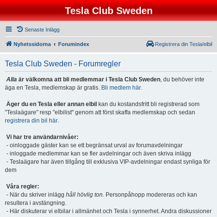
Tesla Club Sweden
Senaste Inlägg
Nyhetssidorna
Forumindex
Registrera din Tesla/elbil
Tesla Club Sweden - Forumregler
Alla
är välkomna att bli medlemmar i Tesla Club Sweden
, du behöver inte
äga en Tesla, medlemskap är gratis.
Bli medlem här
.
Äger du en Tesla eller annan elbil
kan du kostandsfritt bli registrerad som
"Teslaägare" resp "elbilist" genom att först skaffa medlemskap och sedan
registrera din bil här
.
Vi har tre användarnivåer:
- oinloggade gäster kan se ett begränsat urval av forumavdelningar
- inloggade medlemmar kan se fler avdelningar och även skriva inlägg
- Teslaägare har även tillgång till exklusiva VIP-avdelningar endast synliga för
dem
Våra regler:
- När du skriver inlägg
håll hövlig ton.
Personpåhopp modereras och kan
resultera i avstängning.
- Här diskuterar vi elbilar i allmänhet och Tesla i synnerhet. Andra diskussioner