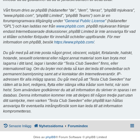
Vårt forum drivs av phpBB (hädanefter “de”, “dem”, “deras”, “phpBB mjukvara”,
“www.phpbb.com”, “phpBB Limited”, “phpBB Teams”) som är en
forumprogramvara tillgänglig under “
General Public License
” (hädanefter
“GPL”) och kan laddas ner från
www.phpbb.com
. phpBB mjukvaran främjar
endast Internetbaserade diskussioner, phpBB Limited är inte ansvariga för vad
vi tillåter och/eller förbjuder för innehåll och/eller uppförande. För mer
information om phpBB, besök
https://www.phpbb.com/
.
Du går med på att inte posta något grovt, obscent, vulgärt, förtalande, hatiskt,
hotande, sexuellt orienterat eller något annat material som kan bryta mot
lagarna i ditt land, lagar i landet där “Tesla Club Sweden” finns, eller
internationell lag. Om du bryter mot detta så kan det leda till omedelbar och
permanent bannlysning samt att vi kontaktar din Internetleverantör. IP-
adressen för alla inlägg sparas. Du går med på att “Tesla Club Sweden” har
rätten att ta bort, redigera, flytta eller stänga vilka trådar som helst, när som
helst. Som användare godkänner du att all information du skriver in sparas i en
databas. Denna information kommer inte att delges till någon tredje part utan
ditt samtycke, men varken “Tesla Club Sweden” eller phpBB kan hållas
ansvariga för eventuella intrångsförsök som kan leda till att information
komprometteras.
Senaste Inlägg
Nyhetssidorna
Forumindex
Drivs av
phpBB
® Forum Software © phpBB Limited