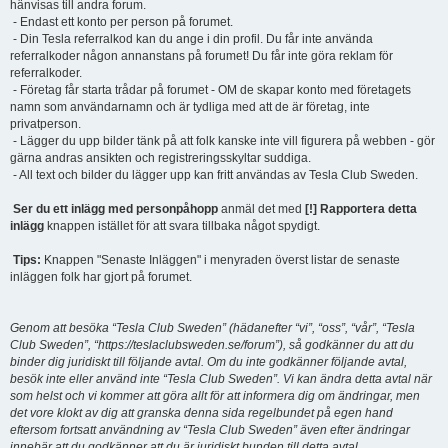
hänvisas till andra forum.
- Endast ett konto per person på forumet.
- Din Tesla referralkod kan du ange i din profil. Du får inte använda
referralkoder någon annanstans på forumet! Du får inte göra reklam för
referralkoder.
- Företag får starta trådar på forumet - OM de skapar konto med företagets
namn som användarnamn och är tydliga med att de är företag, inte
privatperson.
- Lägger du upp bilder tänk på att folk kanske inte vill figurera på webben - gör
gärna andras ansikten och registreringsskyltar suddiga.
- All text och bilder du lägger upp kan fritt användas av Tesla Club Sweden.
Ser du ett inlägg med personpåhopp
anmäl det med
[!] Rapportera detta
inlägg
knappen istället för att svara tillbaka något spydigt.
Tips:
Knappen "Senaste Inläggen" i menyraden överst listar de senaste
inläggen folk har gjort på forumet.
Genom att besöka “Tesla Club Sweden” (hädanefter “vi”, “oss”, “vår”, “Tesla
Club Sweden”, “https://teslaclubsweden.se/forum”), så godkänner du att du
binder dig juridiskt till följande avtal. Om du inte godkänner följande avtal,
besök inte eller använd inte “Tesla Club Sweden”. Vi kan ändra detta avtal när
som helst och vi kommer att göra allt för att informera dig om ändringar, men
det vore klokt av dig att granska denna sida regelbundet på egen hand
eftersom fortsatt användning av “Tesla Club Sweden” även efter ändringar
innebär att du godkänner att du är juridiskt bunden till detta avtal.