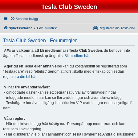
Tesla Club Sweden
Senaste Inlägg
Nyhetssidorna
Forumindex
Registrera din Tesla/elbil
Tesla Club Sweden - Forumregler
Alla
är välkomna att bli medlemmar i Tesla Club Sweden
, du behöver inte
äga en Tesla, medlemskap är gratis.
Bli medlem här
.
Äger du en Tesla eller annan elbil
kan du kostandsfritt bli registrerad som
"Teslaägare" resp "elbilist" genom att först skaffa medlemskap och sedan
registrera din bil här
.
Vi har tre användarnivåer:
- oinloggade gäster kan se ett begränsat urval av forumavdelningar
- inloggade medlemmar kan se fler avdelningar och även skriva inlägg
- Teslaägare har även tillgång till exklusiva VIP-avdelningar endast synliga för
dem
Våra regler:
- När du skriver inlägg
håll hövlig ton.
Personpåhopp modereras och kan
resultera i avstängning.
- Här diskuterar vi elbilar i allmänhet och Tesla i synnerhet. Andra diskussioner