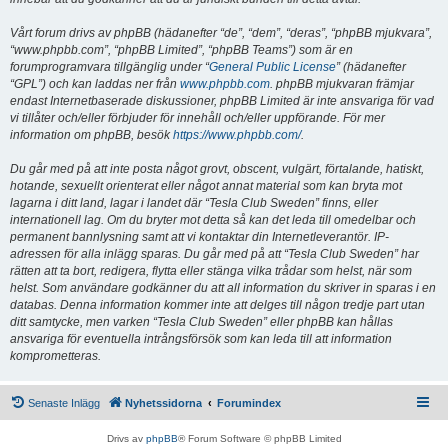
Vårt forum drivs av phpBB (hädanefter “de”, “dem”, “deras”, “phpBB mjukvara”,
“www.phpbb.com”, “phpBB Limited”, “phpBB Teams”) som är en
forumprogramvara tillgänglig under “
General Public License
” (hädanefter
“GPL”) och kan laddas ner från
www.phpbb.com
. phpBB mjukvaran främjar
endast Internetbaserade diskussioner, phpBB Limited är inte ansvariga för vad
vi tillåter och/eller förbjuder för innehåll och/eller uppförande. För mer
information om phpBB, besök
https://www.phpbb.com/
.
Du går med på att inte posta något grovt, obscent, vulgärt, förtalande, hatiskt,
hotande, sexuellt orienterat eller något annat material som kan bryta mot
lagarna i ditt land, lagar i landet där “Tesla Club Sweden” finns, eller
internationell lag. Om du bryter mot detta så kan det leda till omedelbar och
permanent bannlysning samt att vi kontaktar din Internetleverantör. IP-
adressen för alla inlägg sparas. Du går med på att “Tesla Club Sweden” har
rätten att ta bort, redigera, flytta eller stänga vilka trådar som helst, när som
helst. Som användare godkänner du att all information du skriver in sparas i en
databas. Denna information kommer inte att delges till någon tredje part utan
ditt samtycke, men varken “Tesla Club Sweden” eller phpBB kan hållas
ansvariga för eventuella intrångsförsök som kan leda till att information
komprometteras.
Senaste Inlägg
Nyhetssidorna
Forumindex
Drivs av
phpBB
® Forum Software © phpBB Limited