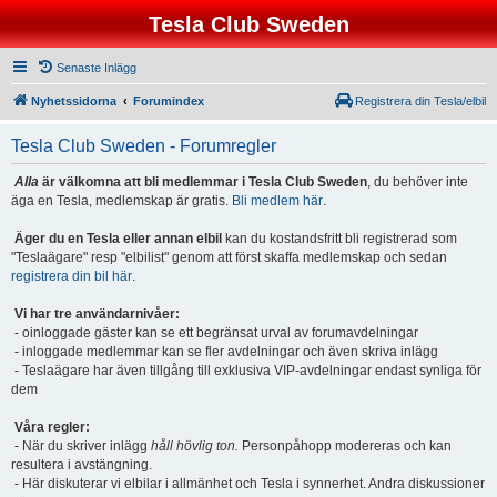
Tesla Club Sweden
Senaste Inlägg
Nyhetssidorna
Forumindex
Registrera din Tesla/elbil
Tesla Club Sweden - Forumregler
Alla
är välkomna att bli medlemmar i Tesla Club Sweden
, du behöver inte
äga en Tesla, medlemskap är gratis.
Bli medlem här
.
Äger du en Tesla eller annan elbil
kan du kostandsfritt bli registrerad som
"Teslaägare" resp "elbilist" genom att först skaffa medlemskap och sedan
registrera din bil här
.
Vi har tre användarnivåer:
- oinloggade gäster kan se ett begränsat urval av forumavdelningar
- inloggade medlemmar kan se fler avdelningar och även skriva inlägg
- Teslaägare har även tillgång till exklusiva VIP-avdelningar endast synliga för
dem
Våra regler:
- När du skriver inlägg
håll hövlig ton.
Personpåhopp modereras och kan
resultera i avstängning.
- Här diskuterar vi elbilar i allmänhet och Tesla i synnerhet. Andra diskussioner