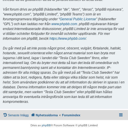
Vårt forum drivs av phpBB (hädanefter “de”, “dem”, “deras”, “phpBB mjukvara”,
“www.phpbb.com”, “phpBB Limited”, “phpBB Teams”) som är en
forumprogramvara tillgänglig under “
General Public License
” (hädanefter
“GPL”) och kan laddas ner från
www.phpbb.com
. phpBB mjukvaran främjar
endast Internetbaserade diskussioner, phpBB Limited är inte ansvariga för vad
vi tillåter och/eller förbjuder för innehåll och/eller uppförande. För mer
information om phpBB, besök
https://www.phpbb.com/
.
Du går med på att inte posta något grovt, obscent, vulgärt, förtalande, hatiskt,
hotande, sexuellt orienterat eller något annat material som kan bryta mot
lagarna i ditt land, lagar i landet där “Tesla Club Sweden” finns, eller
internationell lag. Om du bryter mot detta så kan det leda till omedelbar och
permanent bannlysning samt att vi kontaktar din Internetleverantör. IP-
adressen för alla inlägg sparas. Du går med på att “Tesla Club Sweden” har
rätten att ta bort, redigera, flytta eller stänga vilka trådar som helst, när som
helst. Som användare godkänner du att all information du skriver in sparas i en
databas. Denna information kommer inte att delges till någon tredje part utan
ditt samtycke, men varken “Tesla Club Sweden” eller phpBB kan hållas
ansvariga för eventuella intrångsförsök som kan leda till att information
komprometteras.
Senaste Inlägg
Nyhetssidorna
Forumindex
Drivs av
phpBB
® Forum Software © phpBB Limited