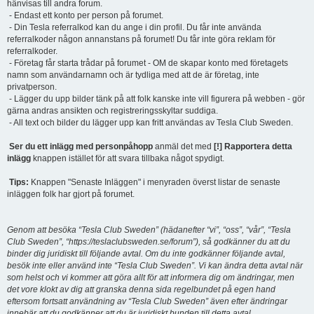
hänvisas till andra forum.
- Endast ett konto per person på forumet.
- Din Tesla referralkod kan du ange i din profil. Du får inte använda
referralkoder någon annanstans på forumet! Du får inte göra reklam för
referralkoder.
- Företag får starta trådar på forumet - OM de skapar konto med företagets
namn som användarnamn och är tydliga med att de är företag, inte
privatperson.
- Lägger du upp bilder tänk på att folk kanske inte vill figurera på webben - gör
gärna andras ansikten och registreringsskyltar suddiga.
- All text och bilder du lägger upp kan fritt användas av Tesla Club Sweden.
Ser du ett inlägg med personpåhopp
anmäl det med
[!] Rapportera detta
inlägg
knappen istället för att svara tillbaka något spydigt.
Tips:
Knappen "Senaste Inläggen" i menyraden överst listar de senaste
inläggen folk har gjort på forumet.
Genom att besöka “Tesla Club Sweden” (hädanefter “vi”, “oss”, “vår”, “Tesla
Club Sweden”, “https://teslaclubsweden.se/forum”), så godkänner du att du
binder dig juridiskt till följande avtal. Om du inte godkänner följande avtal,
besök inte eller använd inte “Tesla Club Sweden”. Vi kan ändra detta avtal när
som helst och vi kommer att göra allt för att informera dig om ändringar, men
det vore klokt av dig att granska denna sida regelbundet på egen hand
eftersom fortsatt användning av “Tesla Club Sweden” även efter ändringar
innebär att du godkänner att du är juridiskt bunden till detta avtal.