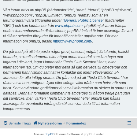
Vårt forum drivs av phpBB (hädanefter “de”, “dem”, “deras”, “phpBB mjukvara”,
“www.phpbb.com”, “phpBB Limited”, “phpBB Teams”) som är en
forumprogramvara tillgänglig under “
General Public License
” (hädanefter
“GPL”) och kan laddas ner från
www.phpbb.com
. phpBB mjukvaran främjar
endast Internetbaserade diskussioner, phpBB Limited är inte ansvariga för vad
vi tillåter och/eller förbjuder för innehåll och/eller uppförande. För mer
information om phpBB, besök
https://www.phpbb.com/
.
Du går med på att inte posta något grovt, obscent, vulgärt, förtalande, hatiskt,
hotande, sexuellt orienterat eller något annat material som kan bryta mot
lagarna i ditt land, lagar i landet där “Tesla Club Sweden” finns, eller
internationell lag. Om du bryter mot detta så kan det leda till omedelbar och
permanent bannlysning samt att vi kontaktar din Internetleverantör. IP-
adressen för alla inlägg sparas. Du går med på att “Tesla Club Sweden” har
rätten att ta bort, redigera, flytta eller stänga vilka trådar som helst, när som
helst. Som användare godkänner du att all information du skriver in sparas i en
databas. Denna information kommer inte att delges till någon tredje part utan
ditt samtycke, men varken “Tesla Club Sweden” eller phpBB kan hållas
ansvariga för eventuella intrångsförsök som kan leda till att information
komprometteras.
Senaste Inlägg
Nyhetssidorna
Forumindex
Drivs av
phpBB
® Forum Software © phpBB Limited