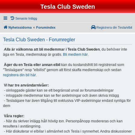
Tesla Club Sweden
Senaste Inlägg
Nyhetssidorna
Forumindex
Registrera din Tesla/elbil
Tesla Club Sweden - Forumregler
Alla
är välkomna att bli medlemmar i Tesla Club Sweden
, du behöver inte
äga en Tesla, medlemskap är gratis.
Bli medlem här
.
Äger du en Tesla eller annan elbil
kan du kostandsfritt bli registrerad som
"Teslaägare" resp "elbilist" genom att först skaffa medlemskap och sedan
registrera din bil här
.
Vi har tre användarnivåer:
- oinloggade gäster kan se ett begränsat urval av forumavdelningar
- inloggade medlemmar kan se fler avdelningar och även skriva inlägg
- Teslaägare har även tillgång till exklusiva VIP-avdelningar endast synliga för
dem
Våra regler:
- När du skriver inlägg
håll hövlig ton.
Personpåhopp modereras och kan
resultera i avstängning.
- Här diskuterar vi elbilar i allmänhet och Tesla i synnerhet. Andra diskussioner