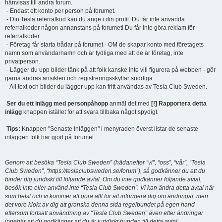
hänvisas till andra forum.
- Endast ett konto per person på forumet.
- Din Tesla referralkod kan du ange i din profil. Du får inte använda
referralkoder någon annanstans på forumet! Du får inte göra reklam för
referralkoder.
- Företag får starta trådar på forumet - OM de skapar konto med företagets
namn som användarnamn och är tydliga med att de är företag, inte
privatperson.
- Lägger du upp bilder tänk på att folk kanske inte vill figurera på webben - gör
gärna andras ansikten och registreringsskyltar suddiga.
- All text och bilder du lägger upp kan fritt användas av Tesla Club Sweden.
Ser du ett inlägg med personpåhopp
anmäl det med
[!] Rapportera detta
inlägg
knappen istället för att svara tillbaka något spydigt.
Tips:
Knappen "Senaste Inläggen" i menyraden överst listar de senaste
inläggen folk har gjort på forumet.
Genom att besöka “Tesla Club Sweden” (hädanefter “vi”, “oss”, “vår”, “Tesla
Club Sweden”, “https://teslaclubsweden.se/forum”), så godkänner du att du
binder dig juridiskt till följande avtal. Om du inte godkänner följande avtal,
besök inte eller använd inte “Tesla Club Sweden”. Vi kan ändra detta avtal när
som helst och vi kommer att göra allt för att informera dig om ändringar, men
det vore klokt av dig att granska denna sida regelbundet på egen hand
eftersom fortsatt användning av “Tesla Club Sweden” även efter ändringar
innebär att du godkänner att du är juridiskt bunden till detta avtal.