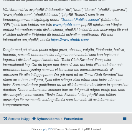
Vårt forum drivs av phpBB (hädanefter “de”, “dem”, “deras”, “phpBB mjukvara”,
“www.phpbb.com”, “phpBB Limited”, “phpBB Teams”) som är en
forumprogramvara tillgänglig under “
General Public License
” (hädanefter
“GPL”) och kan laddas ner från
www.phpbb.com
. phpBB mjukvaran främjar
endast Internetbaserade diskussioner, phpBB Limited är inte ansvariga för vad
vi tillåter och/eller förbjuder för innehåll och/eller uppförande. För mer
information om phpBB, besök
https://www.phpbb.com/
.
Du går med på att inte posta något grovt, obscent, vulgärt, förtalande, hatiskt,
hotande, sexuellt orienterat eller något annat material som kan bryta mot
lagarna i ditt land, lagar i landet där “Tesla Club Sweden” finns, eller
internationell lag. Om du bryter mot detta så kan det leda till omedelbar och
permanent bannlysning samt att vi kontaktar din Internetleverantör. IP-
adressen för alla inlägg sparas. Du går med på att “Tesla Club Sweden” har
rätten att ta bort, redigera, flytta eller stänga vilka trådar som helst, när som
helst. Som användare godkänner du att all information du skriver in sparas i en
databas. Denna information kommer inte att delges till någon tredje part utan
ditt samtycke, men varken “Tesla Club Sweden” eller phpBB kan hållas
ansvariga för eventuella intrångsförsök som kan leda till att information
komprometteras.
Senaste Inlägg
Nyhetssidorna
Forumindex
Drivs av
phpBB
® Forum Software © phpBB Limited