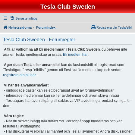
Tesla Club Sweden
Senaste Inlägg
Nyhetssidorna
Forumindex
Registrera din Tesla/elbil
Tesla Club Sweden - Forumregler
Alla
är välkomna att bli medlemmar i Tesla Club Sweden
, du behöver inte
äga en Tesla, medlemskap är gratis.
Bli medlem här
.
Äger du en Tesla eller annan elbil
kan du kostandsfritt bli registrerad som
"Teslaägare" resp "elbilist" genom att först skaffa medlemskap och sedan
registrera din bil här
.
Vi har tre användarnivåer:
- oinloggade gäster kan se ett begränsat urval av forumavdelningar
- inloggade medlemmar kan se fler avdelningar och även skriva inlägg
- Teslaägare har även tillgång till exklusiva VIP-avdelningar endast synliga för
dem
Våra regler:
- När du skriver inlägg
håll hövlig ton.
Personpåhopp modereras och kan
resultera i avstängning.
- Här diskuterar vi elbilar i allmänhet och Tesla i synnerhet. Andra diskussioner