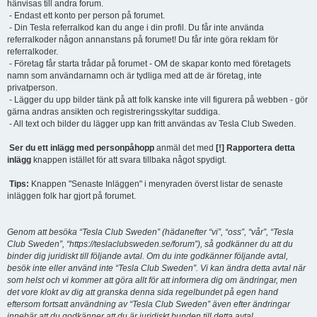
hänvisas till andra forum.
- Endast ett konto per person på forumet.
- Din Tesla referralkod kan du ange i din profil. Du får inte använda
referralkoder någon annanstans på forumet! Du får inte göra reklam för
referralkoder.
- Företag får starta trådar på forumet - OM de skapar konto med företagets
namn som användarnamn och är tydliga med att de är företag, inte
privatperson.
- Lägger du upp bilder tänk på att folk kanske inte vill figurera på webben - gör
gärna andras ansikten och registreringsskyltar suddiga.
- All text och bilder du lägger upp kan fritt användas av Tesla Club Sweden.
Ser du ett inlägg med personpåhopp
anmäl det med
[!] Rapportera detta
inlägg
knappen istället för att svara tillbaka något spydigt.
Tips:
Knappen "Senaste Inläggen" i menyraden överst listar de senaste
inläggen folk har gjort på forumet.
Genom att besöka “Tesla Club Sweden” (hädanefter “vi”, “oss”, “vår”, “Tesla
Club Sweden”, “https://teslaclubsweden.se/forum”), så godkänner du att du
binder dig juridiskt till följande avtal. Om du inte godkänner följande avtal,
besök inte eller använd inte “Tesla Club Sweden”. Vi kan ändra detta avtal när
som helst och vi kommer att göra allt för att informera dig om ändringar, men
det vore klokt av dig att granska denna sida regelbundet på egen hand
eftersom fortsatt användning av “Tesla Club Sweden” även efter ändringar
innebär att du godkänner att du är juridiskt bunden till detta avtal.