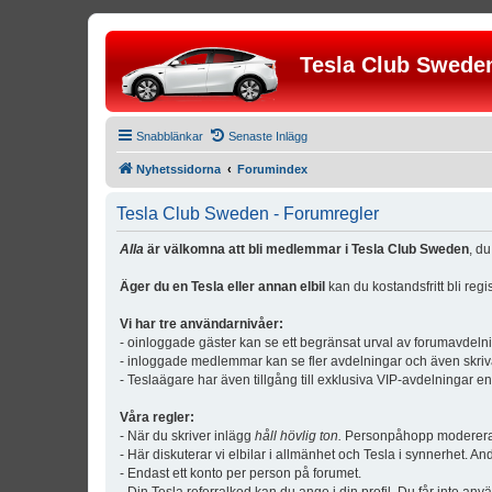
Tesla Club Swede
Snabblänkar
Senaste Inlägg
Nyhetssidorna
Forumindex
Tesla Club Sweden - Forumregler
Alla
är välkomna att bli medlemmar i Tesla Club Sweden
, d
Äger du en Tesla eller annan elbil
kan du kostandsfritt bli reg
Vi har tre användarnivåer:
- oinloggade gäster kan se ett begränsat urval av forumavdeln
- inloggade medlemmar kan se fler avdelningar och även skriv
- Teslaägare har även tillgång till exklusiva VIP-avdelningar e
Våra regler:
- När du skriver inlägg
håll hövlig ton.
Personpåhopp modereras 
- Här diskuterar vi elbilar i allmänhet och Tesla i synnerhet. An
- Endast ett konto per person på forumet.