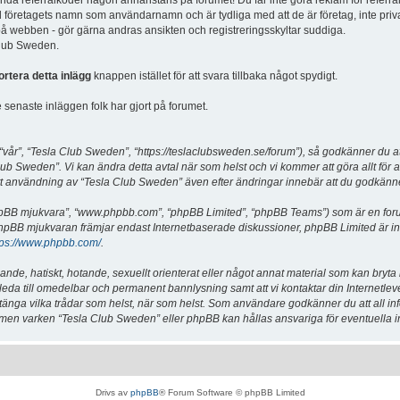
vända referralkoder någon annanstans på forumet! Du får inte göra reklam för referra
d företagets namn som användarnamn och är tydliga med att de är företag, inte priv
a på webben - gör gärna andras ansikten och registreringsskyltar suddiga.
 Club Sweden.
ortera detta inlägg
knappen istället för att svara tillbaka något spydigt.
senaste inläggen folk har gjort på forumet.
år”, “Tesla Club Sweden”, “https://teslaclubsweden.se/forum”), så godkänner du att du
ub Sweden”. Vi kan ändra detta avtal när som helst och vi kommer att göra allt för a
användning av “Tesla Club Sweden” även efter ändringar innebär att du godkänner att
“phpBB mjukvara”, “www.phpbb.com”, “phpBB Limited”, “phpBB Teams”) som är en for
hpBB mjukvaran främjar endast Internetbaserade diskussioner, phpBB Limited är inte a
tps://www.phpbb.com/
.
lande, hatiskt, hotande, sexuellt orienterat eller något annat material som kan bryta
et leda till omedelbar och permanent bannlysning samt att vi kontaktar din Internetle
er stänga vilka trådar som helst, när som helst. Som användare godkänner du att all i
e, men varken “Tesla Club Sweden” eller phpBB kan hållas ansvariga för eventuella i
Drivs av
phpBB
® Forum Software © phpBB Limited