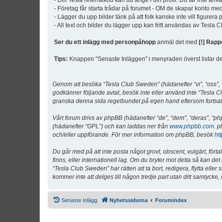
- Din Tesla referralkod kan du ange i din profil. Du får inte an
- Företag får starta trådar på forumet - OM de skapar konto me
- Lägger du upp bilder tänk på att folk kanske inte vill figurer
- All text och bilder du lägger upp kan fritt användas av Tesla
Ser du ett inlägg med personpåhopp
anmäl det med
[!] Rapp
Tips:
Knappen "Senaste Inläggen" i menyraden överst listar de 
Genom att besöka “Tesla Club Sweden” (hädanefter “vi”, “oss”, “v
godkänner följande avtal, besök inte eller använd inte “Tesla Cl
granska denna sida regelbundet på egen hand eftersom fortsatt 
Vårt forum drivs av phpBB (hädanefter “de”, “dem”, “deras”, 
(hädanefter “GPL”) och kan laddas ner från
www.phpbb.com
. p
och/eller uppförande. För mer information om phpBB, besök
ht
Du går med på att inte posta något grovt, obscent, vulgärt, förta
finns, eller internationell lag. Om du bryter mot detta så kan d
“Tesla Club Sweden” har rätten att ta bort, redigera, flytta ell
kommer inte att delges till någon tredje part utan ditt samtyck
Senaste Inlägg
Nyhetssidorna
Forumindex