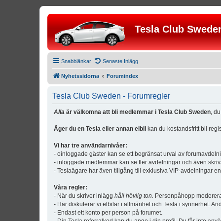
Tesla Club Swede
Snabblänkar
Senaste Inlägg
Nyhetssidorna
Forumindex
Tesla Club Sweden - Forumregler
Alla
är välkomna att bli medlemmar i Tesla Club Sweden
, d
Äger du en Tesla eller annan elbil
kan du kostandsfritt bli reg
Vi har tre användarnivåer:
- oinloggade gäster kan se ett begränsat urval av forumavdeln
- inloggade medlemmar kan se fler avdelningar och även skriv
- Teslaägare har även tillgång till exklusiva VIP-avdelningar e
Våra regler:
- När du skriver inlägg
håll hövlig ton.
Personpåhopp modereras 
- Här diskuterar vi elbilar i allmänhet och Tesla i synnerhet. An
- Endast ett konto per person på forumet.