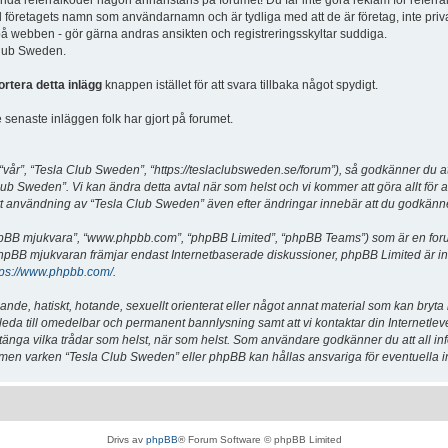
vända referralkoder någon annanstans på forumet! Du får inte göra reklam för referra
d företagets namn som användarnamn och är tydliga med att de är företag, inte priv
a på webben - gör gärna andras ansikten och registreringsskyltar suddiga.
 Club Sweden.
ortera detta inlägg
knappen istället för att svara tillbaka något spydigt.
senaste inläggen folk har gjort på forumet.
år”, “Tesla Club Sweden”, “https://teslaclubsweden.se/forum”), så godkänner du att du
ub Sweden”. Vi kan ändra detta avtal när som helst och vi kommer att göra allt för a
användning av “Tesla Club Sweden” även efter ändringar innebär att du godkänner att
“phpBB mjukvara”, “www.phpbb.com”, “phpBB Limited”, “phpBB Teams”) som är en for
hpBB mjukvaran främjar endast Internetbaserade diskussioner, phpBB Limited är inte a
tps://www.phpbb.com/
.
lande, hatiskt, hotande, sexuellt orienterat eller något annat material som kan bryta
et leda till omedelbar och permanent bannlysning samt att vi kontaktar din Internetle
er stänga vilka trådar som helst, när som helst. Som användare godkänner du att all i
e, men varken “Tesla Club Sweden” eller phpBB kan hållas ansvariga för eventuella i
Drivs av
phpBB
® Forum Software © phpBB Limited