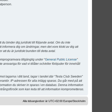
lkoder.
atperson.
 binder dig juridiskt till följande avtal. Om du inte
tt informera dig om ändringar, men det vore klokt av dig att
 du är juridiskt bunden till detta avtal.
umprogramvara tillgänglig under “
General Public License
”
nsvariga för vad vi tillåter och/eller förbjuder för innehåll
 mot lagarna i ditt land, lagar i landet där “Tesla Club Sweden”
verantör. IP-adressen för alla inlägg sparas. Du går med på att
nformation du skriver in sparas i en databas. Denna information
ntrångsförsök som kan leda till att information komprometteras.
Alla tidsangivelser är UTC+02:00 Europe/Stockholm