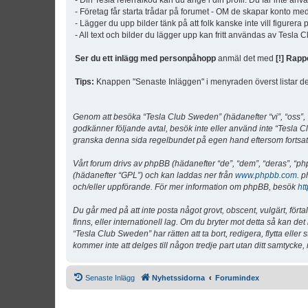
- Din Tesla referralkod kan du ange i din profil. Du får inte an
- Företag får starta trådar på forumet - OM de skapar konto me
- Lägger du upp bilder tänk på att folk kanske inte vill figurer
- All text och bilder du lägger upp kan fritt användas av Tesla
Ser du ett inlägg med personpåhopp
anmäl det med
[!] Rapp
Tips:
Knappen "Senaste Inläggen" i menyraden överst listar de 
Genom att besöka “Tesla Club Sweden” (hädanefter “vi”, “oss”, “v
godkänner följande avtal, besök inte eller använd inte “Tesla Cl
granska denna sida regelbundet på egen hand eftersom fortsatt 
Vårt forum drivs av phpBB (hädanefter “de”, “dem”, “deras”, 
(hädanefter “GPL”) och kan laddas ner från
www.phpbb.com
. p
och/eller uppförande. För mer information om phpBB, besök
ht
Du går med på att inte posta något grovt, obscent, vulgärt, förta
finns, eller internationell lag. Om du bryter mot detta så kan d
“Tesla Club Sweden” har rätten att ta bort, redigera, flytta ell
kommer inte att delges till någon tredje part utan ditt samtyck
Senaste Inlägg
Nyhetssidorna
Forumindex