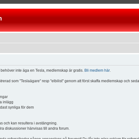
n
u behöver inte äga en Tesla, medlemskap är gratis.
Bli medlem här
.
istrerad som "Teslaägare" resp "elbilist" genom att först skaffa medlemskap och se
ingar
a inlägg
ndast synliga för dem
och kan resultera i avstängning.
dra diskussioner hänvisas till andra forum.