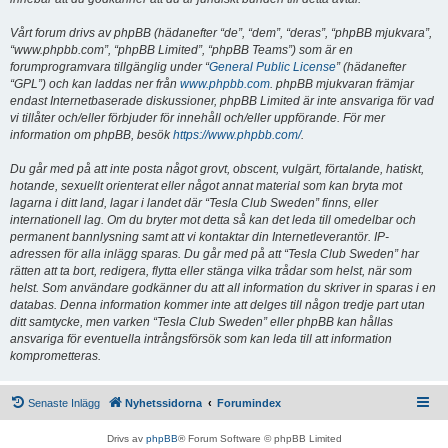
Vårt forum drivs av phpBB (hädanefter “de”, “dem”, “deras”, “phpBB mjukvara”,
“www.phpbb.com”, “phpBB Limited”, “phpBB Teams”) som är en
forumprogramvara tillgänglig under “
General Public License
” (hädanefter
“GPL”) och kan laddas ner från
www.phpbb.com
. phpBB mjukvaran främjar
endast Internetbaserade diskussioner, phpBB Limited är inte ansvariga för vad
vi tillåter och/eller förbjuder för innehåll och/eller uppförande. För mer
information om phpBB, besök
https://www.phpbb.com/
.
Du går med på att inte posta något grovt, obscent, vulgärt, förtalande, hatiskt,
hotande, sexuellt orienterat eller något annat material som kan bryta mot
lagarna i ditt land, lagar i landet där “Tesla Club Sweden” finns, eller
internationell lag. Om du bryter mot detta så kan det leda till omedelbar och
permanent bannlysning samt att vi kontaktar din Internetleverantör. IP-
adressen för alla inlägg sparas. Du går med på att “Tesla Club Sweden” har
rätten att ta bort, redigera, flytta eller stänga vilka trådar som helst, när som
helst. Som användare godkänner du att all information du skriver in sparas i en
databas. Denna information kommer inte att delges till någon tredje part utan
ditt samtycke, men varken “Tesla Club Sweden” eller phpBB kan hållas
ansvariga för eventuella intrångsförsök som kan leda till att information
komprometteras.
Senaste Inlägg
Nyhetssidorna
Forumindex
Drivs av
phpBB
® Forum Software © phpBB Limited