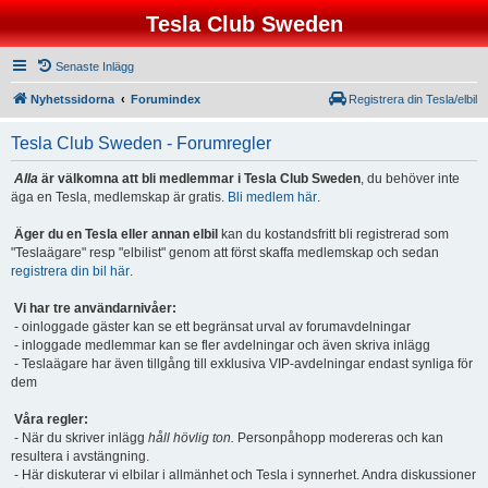
Tesla Club Sweden
Senaste Inlägg
Nyhetssidorna
Forumindex
Registrera din Tesla/elbil
Tesla Club Sweden - Forumregler
Alla
är välkomna att bli medlemmar i Tesla Club Sweden
, du behöver inte
äga en Tesla, medlemskap är gratis.
Bli medlem här
.
Äger du en Tesla eller annan elbil
kan du kostandsfritt bli registrerad som
"Teslaägare" resp "elbilist" genom att först skaffa medlemskap och sedan
registrera din bil här
.
Vi har tre användarnivåer:
- oinloggade gäster kan se ett begränsat urval av forumavdelningar
- inloggade medlemmar kan se fler avdelningar och även skriva inlägg
- Teslaägare har även tillgång till exklusiva VIP-avdelningar endast synliga för
dem
Våra regler:
- När du skriver inlägg
håll hövlig ton.
Personpåhopp modereras och kan
resultera i avstängning.
- Här diskuterar vi elbilar i allmänhet och Tesla i synnerhet. Andra diskussioner