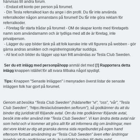
hänvisas till andra forum.
- Endast ett konto per person på forumet.
- Din Tesla referralkod kan du ange i din profil. Du får inte använda
referralkoder någon annanstans på forumet! Du får inte göra reklam för
referralkoder.
- Företag får starta trådar på forumet - OM de skapar konto med företagets
namn som användarnamn och är tydliga med att de är företag, inte
privatperson.
- Lägger du upp bilder tänk på att folk kanske inte vill figurera på webben - gör
gärna andras ansikten och registreringsskyltar suddiga.
- All text och bilder du lägger upp kan fritt användas av Tesla Club Sweden.
Ser du ett inlägg med personpåhopp
anmäl det med
[!] Rapportera detta
inlägg
knappen istället för att svara tillbaka något spydigt.
Tips:
Knappen "Senaste Inläggen" i menyraden överst listar de senaste
inläggen folk har gjort på forumet.
Genom att besöka “Tesla Club Sweden” (hädanefter “vi”, “oss”, “vår”, “Tesla
Club Sweden”, “https://teslaclubsweden.se/forum”), så godkänner du att du
binder dig juridiskt till följande avtal. Om du inte godkänner följande avtal,
besök inte eller använd inte “Tesla Club Sweden”. Vi kan ändra detta avtal när
som helst och vi kommer att göra allt för att informera dig om ändringar, men
det vore klokt av dig att granska denna sida regelbundet på egen hand
eftersom fortsatt användning av “Tesla Club Sweden” även efter ändringar
innebär att du godkänner att du är juridiskt bunden till detta avtal.