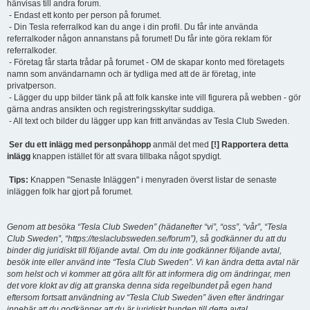
hänvisas till andra forum.
- Endast ett konto per person på forumet.
- Din Tesla referralkod kan du ange i din profil. Du får inte använda
referralkoder någon annanstans på forumet! Du får inte göra reklam för
referralkoder.
- Företag får starta trådar på forumet - OM de skapar konto med företagets
namn som användarnamn och är tydliga med att de är företag, inte
privatperson.
- Lägger du upp bilder tänk på att folk kanske inte vill figurera på webben - gör
gärna andras ansikten och registreringsskyltar suddiga.
- All text och bilder du lägger upp kan fritt användas av Tesla Club Sweden.
Ser du ett inlägg med personpåhopp
anmäl det med
[!] Rapportera detta
inlägg
knappen istället för att svara tillbaka något spydigt.
Tips:
Knappen "Senaste Inläggen" i menyraden överst listar de senaste
inläggen folk har gjort på forumet.
Genom att besöka “Tesla Club Sweden” (hädanefter “vi”, “oss”, “vår”, “Tesla
Club Sweden”, “https://teslaclubsweden.se/forum”), så godkänner du att du
binder dig juridiskt till följande avtal. Om du inte godkänner följande avtal,
besök inte eller använd inte “Tesla Club Sweden”. Vi kan ändra detta avtal när
som helst och vi kommer att göra allt för att informera dig om ändringar, men
det vore klokt av dig att granska denna sida regelbundet på egen hand
eftersom fortsatt användning av “Tesla Club Sweden” även efter ändringar
innebär att du godkänner att du är juridiskt bunden till detta avtal.