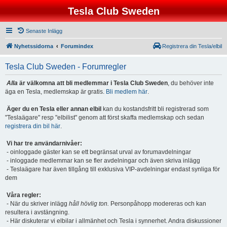
Tesla Club Sweden
Senaste Inlägg
Nyhetssidorna
Forumindex
Registrera din Tesla/elbil
Tesla Club Sweden - Forumregler
Alla
är välkomna att bli medlemmar i Tesla Club Sweden
, du behöver inte
äga en Tesla, medlemskap är gratis.
Bli medlem här
.
Äger du en Tesla eller annan elbil
kan du kostandsfritt bli registrerad som
"Teslaägare" resp "elbilist" genom att först skaffa medlemskap och sedan
registrera din bil här
.
Vi har tre användarnivåer:
- oinloggade gäster kan se ett begränsat urval av forumavdelningar
- inloggade medlemmar kan se fler avdelningar och även skriva inlägg
- Teslaägare har även tillgång till exklusiva VIP-avdelningar endast synliga för
dem
Våra regler:
- När du skriver inlägg
håll hövlig ton.
Personpåhopp modereras och kan
resultera i avstängning.
- Här diskuterar vi elbilar i allmänhet och Tesla i synnerhet. Andra diskussioner