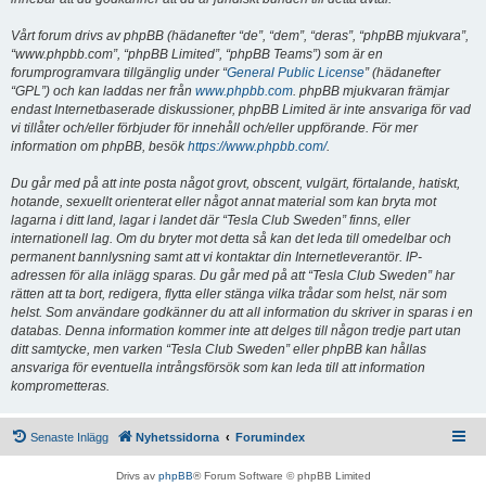
Vårt forum drivs av phpBB (hädanefter “de”, “dem”, “deras”, “phpBB mjukvara”,
“www.phpbb.com”, “phpBB Limited”, “phpBB Teams”) som är en
forumprogramvara tillgänglig under “
General Public License
” (hädanefter
“GPL”) och kan laddas ner från
www.phpbb.com
. phpBB mjukvaran främjar
endast Internetbaserade diskussioner, phpBB Limited är inte ansvariga för vad
vi tillåter och/eller förbjuder för innehåll och/eller uppförande. För mer
information om phpBB, besök
https://www.phpbb.com/
.
Du går med på att inte posta något grovt, obscent, vulgärt, förtalande, hatiskt,
hotande, sexuellt orienterat eller något annat material som kan bryta mot
lagarna i ditt land, lagar i landet där “Tesla Club Sweden” finns, eller
internationell lag. Om du bryter mot detta så kan det leda till omedelbar och
permanent bannlysning samt att vi kontaktar din Internetleverantör. IP-
adressen för alla inlägg sparas. Du går med på att “Tesla Club Sweden” har
rätten att ta bort, redigera, flytta eller stänga vilka trådar som helst, när som
helst. Som användare godkänner du att all information du skriver in sparas i en
databas. Denna information kommer inte att delges till någon tredje part utan
ditt samtycke, men varken “Tesla Club Sweden” eller phpBB kan hållas
ansvariga för eventuella intrångsförsök som kan leda till att information
komprometteras.
Senaste Inlägg
Nyhetssidorna
Forumindex
Drivs av
phpBB
® Forum Software © phpBB Limited