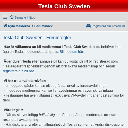
Tesla Club Sweden
Senaste Inlägg
Nyhetssidorna
Forumindex
Registrera din Tesla/elbil
Tesla Club Sweden - Forumregler
Alla
är välkomna att bli medlemmar i Tesla Club Sweden
, du behöver inte
äga en Tesla, medlemskap är gratis.
Bli medlem här
.
Äger du en Tesla eller annan elbil
kan du kostandsfritt bli registrerad som
"Teslaägare" resp "elbilist" genom att först skaffa medlemskap och sedan
registrera din bil här
.
Vi har tre användarnivåer:
- oinloggade gäster kan se ett begränsat urval av forumavdelningar
- inloggade medlemmar kan se fler avdelningar och även skriva inlägg
- Teslaägare har även tillgång till exklusiva VIP-avdelningar endast synliga för
dem
Våra regler:
- När du skriver inlägg
håll hövlig ton.
Personpåhopp modereras och kan
resultera i avstängning.
- Här diskuterar vi elbilar i allmänhet och Tesla i synnerhet. Andra diskussioner