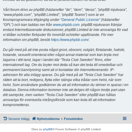
Vårt forum drivs av phpBB (hädanefter “de”, “dem”, “deras”, “phpBB mjukvara”,
“www.phpbb.com”, “phpBB Limited”, “phpBB Teams”) som är en
forumprogramvara tillgänglig under “
General Public License
” (hädanefter
“GPL”) och kan laddas ner från
www.phpbb.com
. phpBB mjukvaran främjar
endast Internetbaserade diskussioner, phpBB Limited är inte ansvariga för vad
vi tillåter och/eller förbjuder för innehåll och/eller uppförande. För mer
information om phpBB, besök
https://www.phpbb.com/
.
Du går med på att inte posta något grovt, obscent, vulgärt, förtalande, hatiskt,
hotande, sexuellt orienterat eller något annat material som kan bryta mot
lagarna i ditt land, lagar i landet där “Tesla Club Sweden” finns, eller
internationell lag. Om du bryter mot detta så kan det leda till omedelbar och
permanent bannlysning samt att vi kontaktar din Internetleverantör. IP-
adressen för alla inlägg sparas. Du går med på att “Tesla Club Sweden” har
rätten att ta bort, redigera, flytta eller stänga vilka trådar som helst, när som
helst. Som användare godkänner du att all information du skriver in sparas i en
databas. Denna information kommer inte att delges till någon tredje part utan
ditt samtycke, men varken “Tesla Club Sweden” eller phpBB kan hållas
ansvariga för eventuella intrångsförsök som kan leda till att information
komprometteras.
Senaste Inlägg
Nyhetssidorna
Forumindex
Drivs av
phpBB
® Forum Software © phpBB Limited