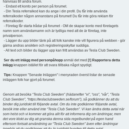
hänvisas till andra forum.
- Endast ett konto per person på forumet.
- Din Tesla referralkod kan du ange i din profil. Du får inte använda
referralkoder någon annanstans på forumet! Du får inte göra reklam för
referralkoder.
- Företag får starta trådar på forumet - OM de skapar konto med företagets
namn som användarnamn och är tydliga med att de är företag, inte
privatperson.
- Lägger du upp bilder tänk på att folk kanske inte vill figurera på webben - gör
gärna andras ansikten och registreringsskyltar suddiga.
- All text och bilder du lägger upp kan fritt användas av Tesla Club Sweden.
Ser du ett inlägg med personpåhopp
anmäl det med
[!] Rapportera detta
inlägg
knappen istället för att svara tillbaka något spydigt.
Tips:
Knappen "Senaste Inläggen" i menyraden överst listar de senaste
inläggen folk har gjort på forumet.
Genom att besöka “Tesla Club Sweden” (hädanefter “vi”, “oss”, “vår”, “Tesla
Club Sweden”, “https://teslaclubsweden.se/forum”), så godkänner du att du
binder dig juridiskt till följande avtal. Om du inte godkänner följande avtal,
besök inte eller använd inte “Tesla Club Sweden”. Vi kan ändra detta avtal när
som helst och vi kommer att göra allt för att informera dig om ändringar, men
det vore klokt av dig att granska denna sida regelbundet på egen hand
eftersom fortsatt användning av “Tesla Club Sweden” även efter ändringar
innebär att du godkänner att du är juridiskt bunden till detta avtal.