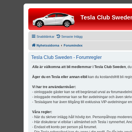
Tesla Club Swede
Snabblänkar
Senaste Inlägg
Nyhetssidorna
Forumindex
Tesla Club Sweden - Forumregler
Alla
är välkomna att bli medlemmar i Tesla Club Sweden
, d
Äger du en Tesla eller annan elbil
kan du kostandsfritt bli reg
Vi har tre användarnivåer:
- oinloggade gäster kan se ett begränsat urval av forumavdeln
- inloggade medlemmar kan se fler avdelningar och även skriv
- Teslaägare har även tillgång till exklusiva VIP-avdelningar e
Våra regler:
- När du skriver inlägg
håll hövlig ton.
Personpåhopp modereras 
- Här diskuterar vi elbilar i allmänhet och Tesla i synnerhet. An
- Endast ett konto per person på forumet.