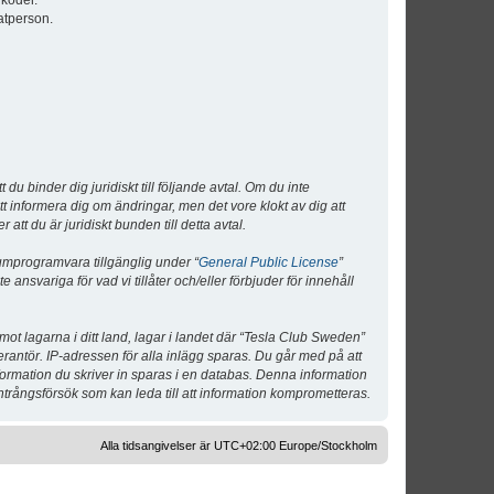
lkoder.
atperson.
 binder dig juridiskt till följande avtal. Om du inte
tt informera dig om ändringar, men det vore klokt av dig att
 du är juridiskt bunden till detta avtal.
umprogramvara tillgänglig under “
General Public License
”
nsvariga för vad vi tillåter och/eller förbjuder för innehåll
 mot lagarna i ditt land, lagar i landet där “Tesla Club Sweden”
verantör. IP-adressen för alla inlägg sparas. Du går med på att
nformation du skriver in sparas i en databas. Denna information
ntrångsförsök som kan leda till att information komprometteras.
Alla tidsangivelser är UTC+02:00 Europe/Stockholm