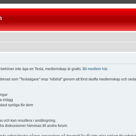
n
u behöver inte äga en Tesla, medlemskap är gratis.
Bli medlem här
.
istrerad som "Teslaägare" resp "elbilist" genom att först skaffa medlemskap och se
ingar
a inlägg
ndast synliga för dem
och kan resultera i avstängning.
dra diskussioner hänvisas till andra forum.