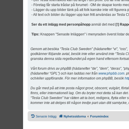
- Din Tesla referralkod kan du ange i din profil. Du får inte an
- Företag får starta trådar på forumet - OM de skapar konto me
- Lägger du upp bilder tänk på att folk kanske inte vill figurer
- All text och bilder du lägger upp kan fritt användas av Tesla
Ser du ett inlägg med personpåhopp
anmäl det med
[!] Rapp
Tips:
Knappen "Senaste Inläggen" i menyraden överst listar de 
Genom att besöka “Tesla Club Sweden” (hädanefter “vi”, “oss”, “v
godkänner följande avtal, besök inte eller använd inte “Tesla Cl
granska denna sida regelbundet på egen hand eftersom fortsatt 
Vårt forum drivs av phpBB (hädanefter “de”, “dem”, “deras”, 
(hädanefter “GPL”) och kan laddas ner från
www.phpbb.com
. p
och/eller uppförande. För mer information om phpBB, besök
ht
Du går med på att inte posta något grovt, obscent, vulgärt, förta
finns, eller internationell lag. Om du bryter mot detta så kan d
“Tesla Club Sweden” har rätten att ta bort, redigera, flytta ell
kommer inte att delges till någon tredje part utan ditt samtyck
Senaste Inlägg
Nyhetssidorna
Forumindex