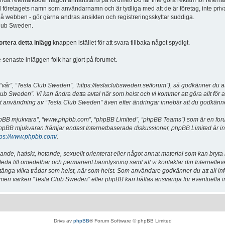
vända referralkoder någon annanstans på forumet! Du får inte göra reklam för referra
d företagets namn som användarnamn och är tydliga med att de är företag, inte priv
a på webben - gör gärna andras ansikten och registreringsskyltar suddiga.
 Club Sweden.
ortera detta inlägg
knappen istället för att svara tillbaka något spydigt.
senaste inläggen folk har gjort på forumet.
år”, “Tesla Club Sweden”, “https://teslaclubsweden.se/forum”), så godkänner du att du
ub Sweden”. Vi kan ändra detta avtal när som helst och vi kommer att göra allt för a
användning av “Tesla Club Sweden” även efter ändringar innebär att du godkänner att
“phpBB mjukvara”, “www.phpbb.com”, “phpBB Limited”, “phpBB Teams”) som är en for
hpBB mjukvaran främjar endast Internetbaserade diskussioner, phpBB Limited är inte a
tps://www.phpbb.com/
.
lande, hatiskt, hotande, sexuellt orienterat eller något annat material som kan bryta
et leda till omedelbar och permanent bannlysning samt att vi kontaktar din Internetle
er stänga vilka trådar som helst, när som helst. Som användare godkänner du att all i
e, men varken “Tesla Club Sweden” eller phpBB kan hållas ansvariga för eventuella i
Drivs av
phpBB
® Forum Software © phpBB Limited