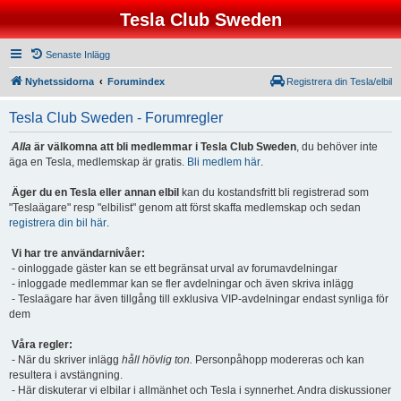
Tesla Club Sweden
Senaste Inlägg
Nyhetssidorna
Forumindex
Registrera din Tesla/elbil
Tesla Club Sweden - Forumregler
Alla
är välkomna att bli medlemmar i Tesla Club Sweden
, du behöver inte
äga en Tesla, medlemskap är gratis.
Bli medlem här
.
Äger du en Tesla eller annan elbil
kan du kostandsfritt bli registrerad som
"Teslaägare" resp "elbilist" genom att först skaffa medlemskap och sedan
registrera din bil här
.
Vi har tre användarnivåer:
- oinloggade gäster kan se ett begränsat urval av forumavdelningar
- inloggade medlemmar kan se fler avdelningar och även skriva inlägg
- Teslaägare har även tillgång till exklusiva VIP-avdelningar endast synliga för
dem
Våra regler:
- När du skriver inlägg
håll hövlig ton.
Personpåhopp modereras och kan
resultera i avstängning.
- Här diskuterar vi elbilar i allmänhet och Tesla i synnerhet. Andra diskussioner