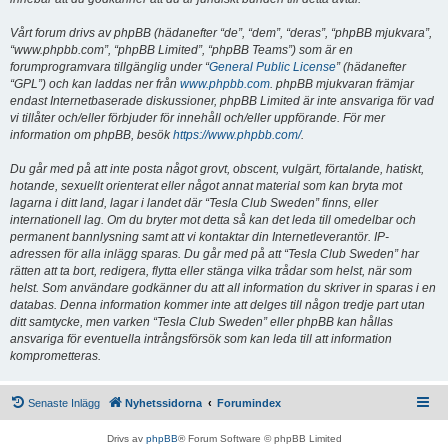
Vårt forum drivs av phpBB (hädanefter “de”, “dem”, “deras”, “phpBB mjukvara”,
“www.phpbb.com”, “phpBB Limited”, “phpBB Teams”) som är en
forumprogramvara tillgänglig under “
General Public License
” (hädanefter
“GPL”) och kan laddas ner från
www.phpbb.com
. phpBB mjukvaran främjar
endast Internetbaserade diskussioner, phpBB Limited är inte ansvariga för vad
vi tillåter och/eller förbjuder för innehåll och/eller uppförande. För mer
information om phpBB, besök
https://www.phpbb.com/
.
Du går med på att inte posta något grovt, obscent, vulgärt, förtalande, hatiskt,
hotande, sexuellt orienterat eller något annat material som kan bryta mot
lagarna i ditt land, lagar i landet där “Tesla Club Sweden” finns, eller
internationell lag. Om du bryter mot detta så kan det leda till omedelbar och
permanent bannlysning samt att vi kontaktar din Internetleverantör. IP-
adressen för alla inlägg sparas. Du går med på att “Tesla Club Sweden” har
rätten att ta bort, redigera, flytta eller stänga vilka trådar som helst, när som
helst. Som användare godkänner du att all information du skriver in sparas i en
databas. Denna information kommer inte att delges till någon tredje part utan
ditt samtycke, men varken “Tesla Club Sweden” eller phpBB kan hållas
ansvariga för eventuella intrångsförsök som kan leda till att information
komprometteras.
Senaste Inlägg
Nyhetssidorna
Forumindex
Drivs av
phpBB
® Forum Software © phpBB Limited