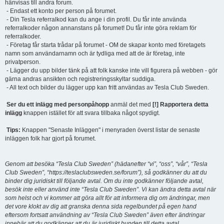
hänvisas till andra forum.
- Endast ett konto per person på forumet.
- Din Tesla referralkod kan du ange i din profil. Du får inte använda
referralkoder någon annanstans på forumet! Du får inte göra reklam för
referralkoder.
- Företag får starta trådar på forumet - OM de skapar konto med företagets
namn som användarnamn och är tydliga med att de är företag, inte
privatperson.
- Lägger du upp bilder tänk på att folk kanske inte vill figurera på webben - gör
gärna andras ansikten och registreringsskyltar suddiga.
- All text och bilder du lägger upp kan fritt användas av Tesla Club Sweden.
Ser du ett inlägg med personpåhopp
anmäl det med
[!] Rapportera detta
inlägg
knappen istället för att svara tillbaka något spydigt.
Tips:
Knappen "Senaste Inläggen" i menyraden överst listar de senaste
inläggen folk har gjort på forumet.
Genom att besöka “Tesla Club Sweden” (hädanefter “vi”, “oss”, “vår”, “Tesla
Club Sweden”, “https://teslaclubsweden.se/forum”), så godkänner du att du
binder dig juridiskt till följande avtal. Om du inte godkänner följande avtal,
besök inte eller använd inte “Tesla Club Sweden”. Vi kan ändra detta avtal när
som helst och vi kommer att göra allt för att informera dig om ändringar, men
det vore klokt av dig att granska denna sida regelbundet på egen hand
eftersom fortsatt användning av “Tesla Club Sweden” även efter ändringar
innebär att du godkänner att du är juridiskt bunden till detta avtal.