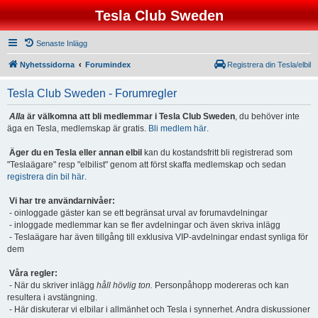
Tesla Club Sweden
Senaste Inlägg
Nyhetssidorna
Forumindex
Registrera din Tesla/elbil
Tesla Club Sweden - Forumregler
Alla
är välkomna att bli medlemmar i Tesla Club Sweden
, du behöver inte
äga en Tesla, medlemskap är gratis.
Bli medlem här
.
Äger du en Tesla eller annan elbil
kan du kostandsfritt bli registrerad som
"Teslaägare" resp "elbilist" genom att först skaffa medlemskap och sedan
registrera din bil här
.
Vi har tre användarnivåer:
- oinloggade gäster kan se ett begränsat urval av forumavdelningar
- inloggade medlemmar kan se fler avdelningar och även skriva inlägg
- Teslaägare har även tillgång till exklusiva VIP-avdelningar endast synliga för
dem
Våra regler:
- När du skriver inlägg
håll hövlig ton.
Personpåhopp modereras och kan
resultera i avstängning.
- Här diskuterar vi elbilar i allmänhet och Tesla i synnerhet. Andra diskussioner