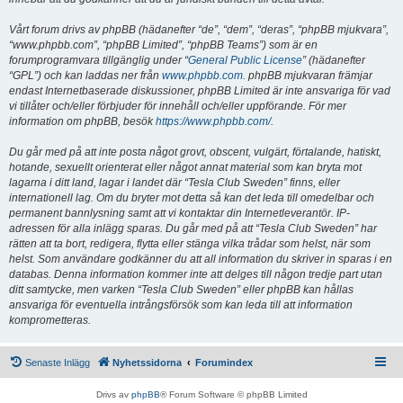
Vårt forum drivs av phpBB (hädanefter “de”, “dem”, “deras”, “phpBB mjukvara”,
“www.phpbb.com”, “phpBB Limited”, “phpBB Teams”) som är en
forumprogramvara tillgänglig under “
General Public License
” (hädanefter
“GPL”) och kan laddas ner från
www.phpbb.com
. phpBB mjukvaran främjar
endast Internetbaserade diskussioner, phpBB Limited är inte ansvariga för vad
vi tillåter och/eller förbjuder för innehåll och/eller uppförande. För mer
information om phpBB, besök
https://www.phpbb.com/
.
Du går med på att inte posta något grovt, obscent, vulgärt, förtalande, hatiskt,
hotande, sexuellt orienterat eller något annat material som kan bryta mot
lagarna i ditt land, lagar i landet där “Tesla Club Sweden” finns, eller
internationell lag. Om du bryter mot detta så kan det leda till omedelbar och
permanent bannlysning samt att vi kontaktar din Internetleverantör. IP-
adressen för alla inlägg sparas. Du går med på att “Tesla Club Sweden” har
rätten att ta bort, redigera, flytta eller stänga vilka trådar som helst, när som
helst. Som användare godkänner du att all information du skriver in sparas i en
databas. Denna information kommer inte att delges till någon tredje part utan
ditt samtycke, men varken “Tesla Club Sweden” eller phpBB kan hållas
ansvariga för eventuella intrångsförsök som kan leda till att information
komprometteras.
Senaste Inlägg
Nyhetssidorna
Forumindex
Drivs av
phpBB
® Forum Software © phpBB Limited