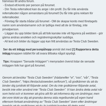
hänvisas till andra forum.
- Endast ett konto per person på forumet.
- Din Tesla referralkod kan du ange i din profil. Du får inte använda
referralkoder någon annanstans på forumet! Du får inte göra reklam för
referralkoder.
- Företag får starta trådar på forumet - OM de skapar konto med företagets
namn som användarnamn och är tydliga med att de är företag, inte
privatperson.
- Lägger du upp bilder tänk på att folk kanske inte vill figurera på webben - gör
gärna andras ansikten och registreringsskyltar suddiga.
- All text och bilder du lägger upp kan fritt användas av Tesla Club Sweden.
Ser du ett inlägg med personpåhopp
anmäl det med
[!] Rapportera detta
inlägg
knappen istället för att svara tillbaka något spydigt.
Tips:
Knappen "Senaste Inläggen" i menyraden överst listar de senaste
inläggen folk har gjort på forumet.
Genom att besöka “Tesla Club Sweden” (hädanefter “vi”, “oss”, “vår”, “Tesla
Club Sweden”, “https://teslaclubsweden.se/forum”), så godkänner du att du
binder dig juridiskt till följande avtal. Om du inte godkänner följande avtal,
besök inte eller använd inte “Tesla Club Sweden”. Vi kan ändra detta avtal när
som helst och vi kommer att göra allt för att informera dig om ändringar, men
det vore klokt av dig att granska denna sida regelbundet på egen hand
eftersom fortsatt användning av “Tesla Club Sweden” även efter ändringar
innebär att du godkänner att du är juridiskt bunden till detta avtal.