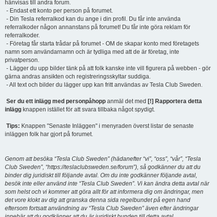
hänvisas till andra forum.
- Endast ett konto per person på forumet.
- Din Tesla referralkod kan du ange i din profil. Du får inte använda
referralkoder någon annanstans på forumet! Du får inte göra reklam för
referralkoder.
- Företag får starta trådar på forumet - OM de skapar konto med företagets
namn som användarnamn och är tydliga med att de är företag, inte
privatperson.
- Lägger du upp bilder tänk på att folk kanske inte vill figurera på webben - gör
gärna andras ansikten och registreringsskyltar suddiga.
- All text och bilder du lägger upp kan fritt användas av Tesla Club Sweden.
Ser du ett inlägg med personpåhopp
anmäl det med
[!] Rapportera detta
inlägg
knappen istället för att svara tillbaka något spydigt.
Tips:
Knappen "Senaste Inläggen" i menyraden överst listar de senaste
inläggen folk har gjort på forumet.
Genom att besöka “Tesla Club Sweden” (hädanefter “vi”, “oss”, “vår”, “Tesla
Club Sweden”, “https://teslaclubsweden.se/forum”), så godkänner du att du
binder dig juridiskt till följande avtal. Om du inte godkänner följande avtal,
besök inte eller använd inte “Tesla Club Sweden”. Vi kan ändra detta avtal när
som helst och vi kommer att göra allt för att informera dig om ändringar, men
det vore klokt av dig att granska denna sida regelbundet på egen hand
eftersom fortsatt användning av “Tesla Club Sweden” även efter ändringar
innebär att du godkänner att du är juridiskt bunden till detta avtal.