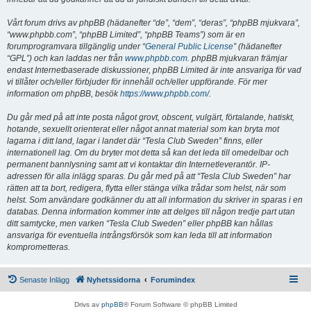
Vårt forum drivs av phpBB (hädanefter “de”, “dem”, “deras”, “phpBB mjukvara”,
“www.phpbb.com”, “phpBB Limited”, “phpBB Teams”) som är en
forumprogramvara tillgänglig under “
General Public License
” (hädanefter
“GPL”) och kan laddas ner från
www.phpbb.com
. phpBB mjukvaran främjar
endast Internetbaserade diskussioner, phpBB Limited är inte ansvariga för vad
vi tillåter och/eller förbjuder för innehåll och/eller uppförande. För mer
information om phpBB, besök
https://www.phpbb.com/
.
Du går med på att inte posta något grovt, obscent, vulgärt, förtalande, hatiskt,
hotande, sexuellt orienterat eller något annat material som kan bryta mot
lagarna i ditt land, lagar i landet där “Tesla Club Sweden” finns, eller
internationell lag. Om du bryter mot detta så kan det leda till omedelbar och
permanent bannlysning samt att vi kontaktar din Internetleverantör. IP-
adressen för alla inlägg sparas. Du går med på att “Tesla Club Sweden” har
rätten att ta bort, redigera, flytta eller stänga vilka trådar som helst, när som
helst. Som användare godkänner du att all information du skriver in sparas i en
databas. Denna information kommer inte att delges till någon tredje part utan
ditt samtycke, men varken “Tesla Club Sweden” eller phpBB kan hållas
ansvariga för eventuella intrångsförsök som kan leda till att information
komprometteras.
Senaste Inlägg
Nyhetssidorna
Forumindex
Drivs av
phpBB
® Forum Software © phpBB Limited