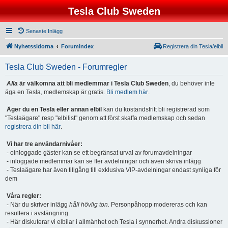
Tesla Club Sweden
Senaste Inlägg
Nyhetssidorna
Forumindex
Registrera din Tesla/elbil
Tesla Club Sweden - Forumregler
Alla
är välkomna att bli medlemmar i Tesla Club Sweden
, du behöver inte
äga en Tesla, medlemskap är gratis.
Bli medlem här
.
Äger du en Tesla eller annan elbil
kan du kostandsfritt bli registrerad som
"Teslaägare" resp "elbilist" genom att först skaffa medlemskap och sedan
registrera din bil här
.
Vi har tre användarnivåer:
- oinloggade gäster kan se ett begränsat urval av forumavdelningar
- inloggade medlemmar kan se fler avdelningar och även skriva inlägg
- Teslaägare har även tillgång till exklusiva VIP-avdelningar endast synliga för
dem
Våra regler:
- När du skriver inlägg
håll hövlig ton.
Personpåhopp modereras och kan
resultera i avstängning.
- Här diskuterar vi elbilar i allmänhet och Tesla i synnerhet. Andra diskussioner