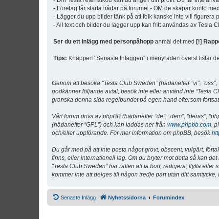
- Din Tesla referralkod kan du ange i din profil. Du får inte an
- Företag får starta trådar på forumet - OM de skapar konto me
- Lägger du upp bilder tänk på att folk kanske inte vill figurer
- All text och bilder du lägger upp kan fritt användas av Tesla
Ser du ett inlägg med personpåhopp
anmäl det med
[!] Rapp
Tips:
Knappen "Senaste Inläggen" i menyraden överst listar de 
Genom att besöka “Tesla Club Sweden” (hädanefter “vi”, “oss”, “v
godkänner följande avtal, besök inte eller använd inte “Tesla Cl
granska denna sida regelbundet på egen hand eftersom fortsatt 
Vårt forum drivs av phpBB (hädanefter “de”, “dem”, “deras”, 
(hädanefter “GPL”) och kan laddas ner från
www.phpbb.com
. p
och/eller uppförande. För mer information om phpBB, besök
ht
Du går med på att inte posta något grovt, obscent, vulgärt, förta
finns, eller internationell lag. Om du bryter mot detta så kan d
“Tesla Club Sweden” har rätten att ta bort, redigera, flytta ell
kommer inte att delges till någon tredje part utan ditt samtyck
Senaste Inlägg
Nyhetssidorna
Forumindex