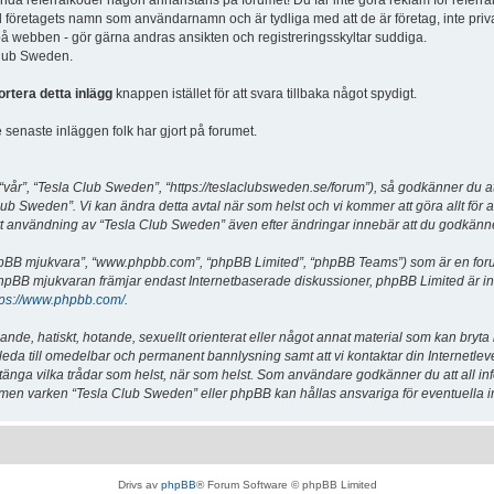
vända referralkoder någon annanstans på forumet! Du får inte göra reklam för referra
d företagets namn som användarnamn och är tydliga med att de är företag, inte priv
a på webben - gör gärna andras ansikten och registreringsskyltar suddiga.
 Club Sweden.
ortera detta inlägg
knappen istället för att svara tillbaka något spydigt.
senaste inläggen folk har gjort på forumet.
år”, “Tesla Club Sweden”, “https://teslaclubsweden.se/forum”), så godkänner du att du
ub Sweden”. Vi kan ändra detta avtal när som helst och vi kommer att göra allt för a
användning av “Tesla Club Sweden” även efter ändringar innebär att du godkänner att
“phpBB mjukvara”, “www.phpbb.com”, “phpBB Limited”, “phpBB Teams”) som är en for
hpBB mjukvaran främjar endast Internetbaserade diskussioner, phpBB Limited är inte a
tps://www.phpbb.com/
.
lande, hatiskt, hotande, sexuellt orienterat eller något annat material som kan bryta
et leda till omedelbar och permanent bannlysning samt att vi kontaktar din Internetle
er stänga vilka trådar som helst, när som helst. Som användare godkänner du att all i
e, men varken “Tesla Club Sweden” eller phpBB kan hållas ansvariga för eventuella i
Drivs av
phpBB
® Forum Software © phpBB Limited