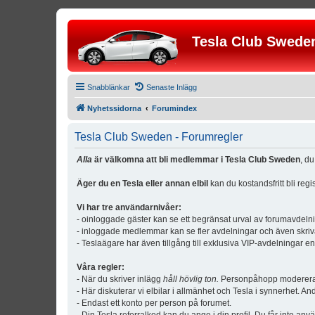
Tesla Club Swede
Snabblänkar
Senaste Inlägg
Nyhetssidorna
Forumindex
Tesla Club Sweden - Forumregler
Alla
är välkomna att bli medlemmar i Tesla Club Sweden
, d
Äger du en Tesla eller annan elbil
kan du kostandsfritt bli reg
Vi har tre användarnivåer:
- oinloggade gäster kan se ett begränsat urval av forumavdeln
- inloggade medlemmar kan se fler avdelningar och även skriv
- Teslaägare har även tillgång till exklusiva VIP-avdelningar e
Våra regler:
- När du skriver inlägg
håll hövlig ton.
Personpåhopp modereras 
- Här diskuterar vi elbilar i allmänhet och Tesla i synnerhet. An
- Endast ett konto per person på forumet.