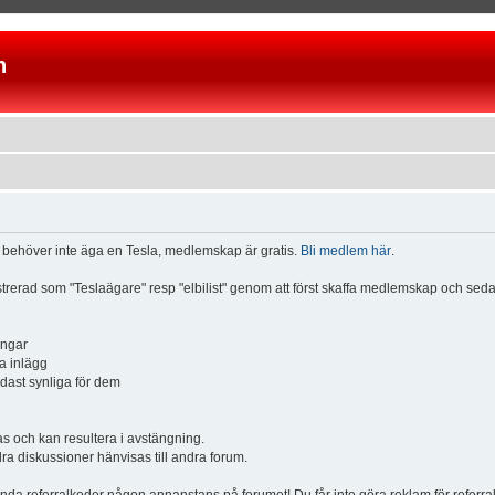
n
u behöver inte äga en Tesla, medlemskap är gratis.
Bli medlem här
.
istrerad som "Teslaägare" resp "elbilist" genom att först skaffa medlemskap och se
ingar
a inlägg
ndast synliga för dem
och kan resultera i avstängning.
dra diskussioner hänvisas till andra forum.