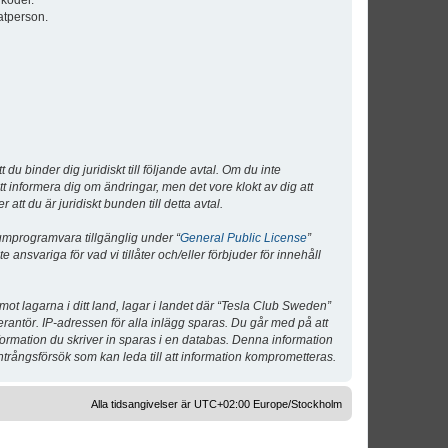
lkoder.
atperson.
 binder dig juridiskt till följande avtal. Om du inte
tt informera dig om ändringar, men det vore klokt av dig att
 du är juridiskt bunden till detta avtal.
umprogramvara tillgänglig under “
General Public License
”
nsvariga för vad vi tillåter och/eller förbjuder för innehåll
 mot lagarna i ditt land, lagar i landet där “Tesla Club Sweden”
verantör. IP-adressen för alla inlägg sparas. Du går med på att
nformation du skriver in sparas i en databas. Denna information
ntrångsförsök som kan leda till att information komprometteras.
Alla tidsangivelser är UTC+02:00 Europe/Stockholm