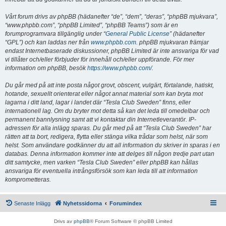
Vårt forum drivs av phpBB (hädanefter “de”, “dem”, “deras”, “phpBB mjukvara”,
“www.phpbb.com”, “phpBB Limited”, “phpBB Teams”) som är en
forumprogramvara tillgänglig under “
General Public License
” (hädanefter
“GPL”) och kan laddas ner från
www.phpbb.com
. phpBB mjukvaran främjar
endast Internetbaserade diskussioner, phpBB Limited är inte ansvariga för vad
vi tillåter och/eller förbjuder för innehåll och/eller uppförande. För mer
information om phpBB, besök
https://www.phpbb.com/
.
Du går med på att inte posta något grovt, obscent, vulgärt, förtalande, hatiskt,
hotande, sexuellt orienterat eller något annat material som kan bryta mot
lagarna i ditt land, lagar i landet där “Tesla Club Sweden” finns, eller
internationell lag. Om du bryter mot detta så kan det leda till omedelbar och
permanent bannlysning samt att vi kontaktar din Internetleverantör. IP-
adressen för alla inlägg sparas. Du går med på att “Tesla Club Sweden” har
rätten att ta bort, redigera, flytta eller stänga vilka trådar som helst, när som
helst. Som användare godkänner du att all information du skriver in sparas i en
databas. Denna information kommer inte att delges till någon tredje part utan
ditt samtycke, men varken “Tesla Club Sweden” eller phpBB kan hållas
ansvariga för eventuella intrångsförsök som kan leda till att information
komprometteras.
Senaste Inlägg
Nyhetssidorna
Forumindex
Drivs av
phpBB
® Forum Software © phpBB Limited