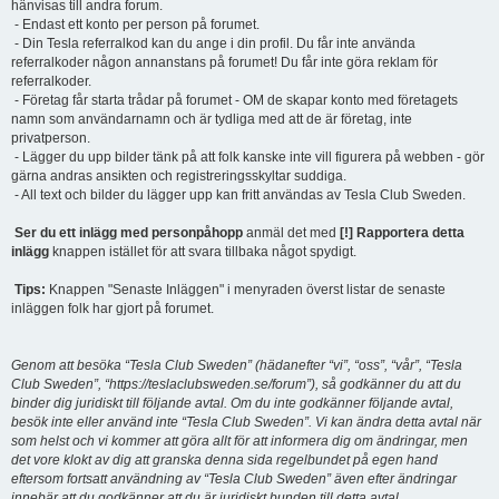
hänvisas till andra forum.
- Endast ett konto per person på forumet.
- Din Tesla referralkod kan du ange i din profil. Du får inte använda
referralkoder någon annanstans på forumet! Du får inte göra reklam för
referralkoder.
- Företag får starta trådar på forumet - OM de skapar konto med företagets
namn som användarnamn och är tydliga med att de är företag, inte
privatperson.
- Lägger du upp bilder tänk på att folk kanske inte vill figurera på webben - gör
gärna andras ansikten och registreringsskyltar suddiga.
- All text och bilder du lägger upp kan fritt användas av Tesla Club Sweden.
Ser du ett inlägg med personpåhopp
anmäl det med
[!] Rapportera detta
inlägg
knappen istället för att svara tillbaka något spydigt.
Tips:
Knappen "Senaste Inläggen" i menyraden överst listar de senaste
inläggen folk har gjort på forumet.
Genom att besöka “Tesla Club Sweden” (hädanefter “vi”, “oss”, “vår”, “Tesla
Club Sweden”, “https://teslaclubsweden.se/forum”), så godkänner du att du
binder dig juridiskt till följande avtal. Om du inte godkänner följande avtal,
besök inte eller använd inte “Tesla Club Sweden”. Vi kan ändra detta avtal när
som helst och vi kommer att göra allt för att informera dig om ändringar, men
det vore klokt av dig att granska denna sida regelbundet på egen hand
eftersom fortsatt användning av “Tesla Club Sweden” även efter ändringar
innebär att du godkänner att du är juridiskt bunden till detta avtal.