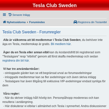
Tesla Club Sweden
Senaste Inlägg
Nyhetssidorna
Forumindex
Registrera din Tesla/elbil
Tesla Club Sweden - Forumregler
Alla
är välkomna att bli medlemmar i Tesla Club Sweden
, du behöver inte
äga en Tesla, medlemskap är gratis.
Bli medlem här
.
Äger du en Tesla eller annan elbil
kan du kostandsfritt bli registrerad som
"Teslaägare" resp "elbilist" genom att först skaffa medlemskap och sedan
registrera din bil här
.
Vi har tre användarnivåer:
- oinloggade gäster kan se ett begränsat urval av forumavdelningar
- inloggade medlemmar kan se fler avdelningar och även skriva inlägg
- Teslaägare har även tillgång till exklusiva VIP-avdelningar endast synliga för
dem
Våra regler:
- När du skriver inlägg
håll hövlig ton.
Personpåhopp modereras och kan
resultera i avstängning.
- Här diskuterar vi elbilar i allmänhet och Tesla i synnerhet. Andra diskussioner