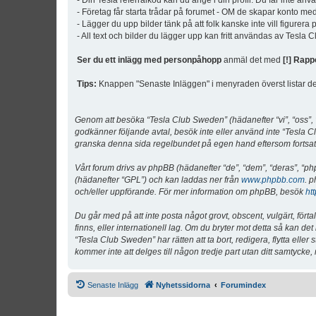
- Din Tesla referralkod kan du ange i din profil. Du får inte an
- Företag får starta trådar på forumet - OM de skapar konto me
- Lägger du upp bilder tänk på att folk kanske inte vill figurer
- All text och bilder du lägger upp kan fritt användas av Tesla
Ser du ett inlägg med personpåhopp
anmäl det med
[!] Rapp
Tips:
Knappen "Senaste Inläggen" i menyraden överst listar de 
Genom att besöka “Tesla Club Sweden” (hädanefter “vi”, “oss”, “v
godkänner följande avtal, besök inte eller använd inte “Tesla Cl
granska denna sida regelbundet på egen hand eftersom fortsatt 
Vårt forum drivs av phpBB (hädanefter “de”, “dem”, “deras”, 
(hädanefter “GPL”) och kan laddas ner från
www.phpbb.com
. p
och/eller uppförande. För mer information om phpBB, besök
ht
Du går med på att inte posta något grovt, obscent, vulgärt, förta
finns, eller internationell lag. Om du bryter mot detta så kan d
“Tesla Club Sweden” har rätten att ta bort, redigera, flytta ell
kommer inte att delges till någon tredje part utan ditt samtyck
Senaste Inlägg
Nyhetssidorna
Forumindex