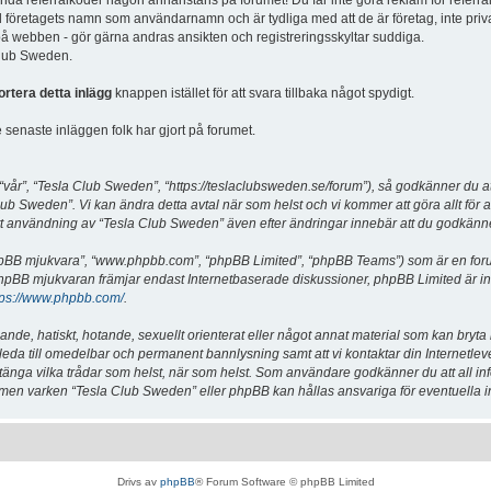
vända referralkoder någon annanstans på forumet! Du får inte göra reklam för referra
d företagets namn som användarnamn och är tydliga med att de är företag, inte priv
a på webben - gör gärna andras ansikten och registreringsskyltar suddiga.
 Club Sweden.
ortera detta inlägg
knappen istället för att svara tillbaka något spydigt.
senaste inläggen folk har gjort på forumet.
år”, “Tesla Club Sweden”, “https://teslaclubsweden.se/forum”), så godkänner du att du
ub Sweden”. Vi kan ändra detta avtal när som helst och vi kommer att göra allt för a
användning av “Tesla Club Sweden” även efter ändringar innebär att du godkänner att
“phpBB mjukvara”, “www.phpbb.com”, “phpBB Limited”, “phpBB Teams”) som är en for
hpBB mjukvaran främjar endast Internetbaserade diskussioner, phpBB Limited är inte a
tps://www.phpbb.com/
.
lande, hatiskt, hotande, sexuellt orienterat eller något annat material som kan bryta
et leda till omedelbar och permanent bannlysning samt att vi kontaktar din Internetle
er stänga vilka trådar som helst, när som helst. Som användare godkänner du att all i
e, men varken “Tesla Club Sweden” eller phpBB kan hållas ansvariga för eventuella i
Drivs av
phpBB
® Forum Software © phpBB Limited