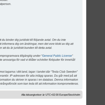
lkoder.
atperson.
 binder dig juridiskt till följande avtal. Om du inte
tt informera dig om ändringar, men det vore klokt av dig att
 du är juridiskt bunden till detta avtal.
umprogramvara tillgänglig under “
General Public License
”
nsvariga för vad vi tillåter och/eller förbjuder för innehåll
 mot lagarna i ditt land, lagar i landet där “Tesla Club Sweden”
verantör. IP-adressen för alla inlägg sparas. Du går med på att
nformation du skriver in sparas i en databas. Denna information
ntrångsförsök som kan leda till att information komprometteras.
Alla tidsangivelser är UTC+02:00 Europe/Stockholm