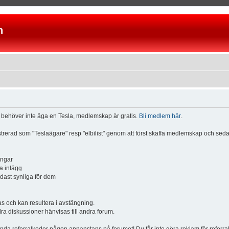
n
u behöver inte äga en Tesla, medlemskap är gratis.
Bli medlem här
.
istrerad som "Teslaägare" resp "elbilist" genom att först skaffa medlemskap och se
ingar
a inlägg
ndast synliga för dem
och kan resultera i avstängning.
dra diskussioner hänvisas till andra forum.