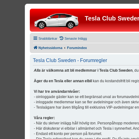
Tesla Club Swede
Snabblänkar
Senaste Inlägg
Nyhetssidorna
Forumindex
Tesla Club Sweden - Forumregler
Alla
är välkomna att bli medlemmar i Tesla Club Sweden
, d
Äger du en Tesla eller annan elbil
kan du kostandsfritt bli reg
Vi har tre användarnivåer:
- oinloggade gäster kan se ett begränsat urval av forumavdeln
- inloggade medlemmar kan se fler avdelningar och även skriv
- Teslaägare har även tillgång till exklusiva VIP-avdelningar e
Våra regler:
- När du skriver inlägg
håll hövlig ton.
Personpåhopp modereras 
- Här diskuterar vi elbilar i allmänhet och Tesla i synnerhet. An
- Endast ett konto per person på forumet.