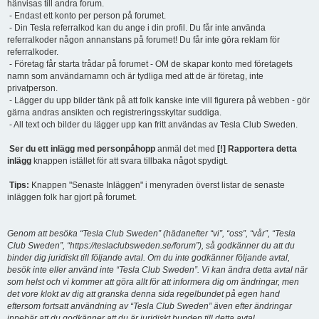
hänvisas till andra forum.
- Endast ett konto per person på forumet.
- Din Tesla referralkod kan du ange i din profil. Du får inte använda
referralkoder någon annanstans på forumet! Du får inte göra reklam för
referralkoder.
- Företag får starta trådar på forumet - OM de skapar konto med företagets
namn som användarnamn och är tydliga med att de är företag, inte
privatperson.
- Lägger du upp bilder tänk på att folk kanske inte vill figurera på webben - gör
gärna andras ansikten och registreringsskyltar suddiga.
- All text och bilder du lägger upp kan fritt användas av Tesla Club Sweden.
Ser du ett inlägg med personpåhopp
anmäl det med
[!] Rapportera detta
inlägg
knappen istället för att svara tillbaka något spydigt.
Tips:
Knappen "Senaste Inläggen" i menyraden överst listar de senaste
inläggen folk har gjort på forumet.
Genom att besöka “Tesla Club Sweden” (hädanefter “vi”, “oss”, “vår”, “Tesla
Club Sweden”, “https://teslaclubsweden.se/forum”), så godkänner du att du
binder dig juridiskt till följande avtal. Om du inte godkänner följande avtal,
besök inte eller använd inte “Tesla Club Sweden”. Vi kan ändra detta avtal när
som helst och vi kommer att göra allt för att informera dig om ändringar, men
det vore klokt av dig att granska denna sida regelbundet på egen hand
eftersom fortsatt användning av “Tesla Club Sweden” även efter ändringar
innebär att du godkänner att du är juridiskt bunden till detta avtal.