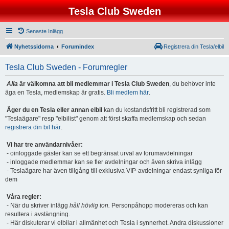
Tesla Club Sweden
Senaste Inlägg
Nyhetssidorna
Forumindex
Registrera din Tesla/elbil
Tesla Club Sweden - Forumregler
Alla
är välkomna att bli medlemmar i Tesla Club Sweden
, du behöver inte
äga en Tesla, medlemskap är gratis.
Bli medlem här
.
Äger du en Tesla eller annan elbil
kan du kostandsfritt bli registrerad som
"Teslaägare" resp "elbilist" genom att först skaffa medlemskap och sedan
registrera din bil här
.
Vi har tre användarnivåer:
- oinloggade gäster kan se ett begränsat urval av forumavdelningar
- inloggade medlemmar kan se fler avdelningar och även skriva inlägg
- Teslaägare har även tillgång till exklusiva VIP-avdelningar endast synliga för
dem
Våra regler:
- När du skriver inlägg
håll hövlig ton.
Personpåhopp modereras och kan
resultera i avstängning.
- Här diskuterar vi elbilar i allmänhet och Tesla i synnerhet. Andra diskussioner