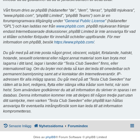
Vårt forum drivs av phpBB (hädanefter “de”, “dem”, “deras”, “phpBB mjukvara”,
“www.phpbb.com”, “phpBB Limited”, “phpBB Teams”) som är en
forumprogramvara tillgänglig under “
General Public License
” (hädanefter
“GPL”) och kan laddas ner från
www.phpbb.com
. phpBB mjukvaran främjar
endast Internetbaserade diskussioner, phpBB Limited är inte ansvariga för vad
vi tillåter och/eller förbjuder för innehåll och/eller uppförande. För mer
information om phpBB, besök
https://www.phpbb.com/
.
Du går med på att inte posta något grovt, obscent, vulgärt, förtalande, hatiskt,
hotande, sexuellt orienterat eller något annat material som kan bryta mot
lagarna i ditt land, lagar i landet där “Tesla Club Sweden” finns, eller
internationell lag. Om du bryter mot detta så kan det leda till omedelbar och
permanent bannlysning samt att vi kontaktar din Internetleverantör. IP-
adressen för alla inlägg sparas. Du går med på att “Tesla Club Sweden” har
rätten att ta bort, redigera, flytta eller stänga vilka trådar som helst, när som
helst. Som användare godkänner du att all information du skriver in sparas i en
databas. Denna information kommer inte att delges till någon tredje part utan
ditt samtycke, men varken “Tesla Club Sweden” eller phpBB kan hållas
ansvariga för eventuella intrångsförsök som kan leda till att information
komprometteras.
Senaste Inlägg
Nyhetssidorna
Forumindex
Drivs av
phpBB
® Forum Software © phpBB Limited