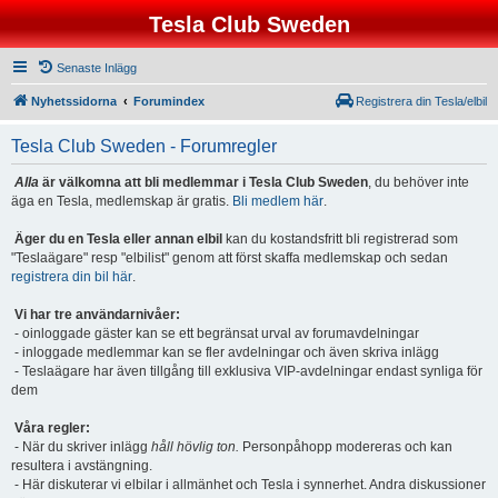
Tesla Club Sweden
Senaste Inlägg
Nyhetssidorna
Forumindex
Registrera din Tesla/elbil
Tesla Club Sweden - Forumregler
Alla
är välkomna att bli medlemmar i Tesla Club Sweden
, du behöver inte
äga en Tesla, medlemskap är gratis.
Bli medlem här
.
Äger du en Tesla eller annan elbil
kan du kostandsfritt bli registrerad som
"Teslaägare" resp "elbilist" genom att först skaffa medlemskap och sedan
registrera din bil här
.
Vi har tre användarnivåer:
- oinloggade gäster kan se ett begränsat urval av forumavdelningar
- inloggade medlemmar kan se fler avdelningar och även skriva inlägg
- Teslaägare har även tillgång till exklusiva VIP-avdelningar endast synliga för
dem
Våra regler:
- När du skriver inlägg
håll hövlig ton.
Personpåhopp modereras och kan
resultera i avstängning.
- Här diskuterar vi elbilar i allmänhet och Tesla i synnerhet. Andra diskussioner