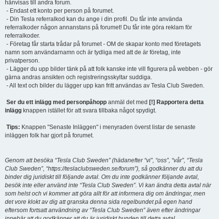
hänvisas till andra forum.
- Endast ett konto per person på forumet.
- Din Tesla referralkod kan du ange i din profil. Du får inte använda
referralkoder någon annanstans på forumet! Du får inte göra reklam för
referralkoder.
- Företag får starta trådar på forumet - OM de skapar konto med företagets
namn som användarnamn och är tydliga med att de är företag, inte
privatperson.
- Lägger du upp bilder tänk på att folk kanske inte vill figurera på webben - gör
gärna andras ansikten och registreringsskyltar suddiga.
- All text och bilder du lägger upp kan fritt användas av Tesla Club Sweden.
Ser du ett inlägg med personpåhopp
anmäl det med
[!] Rapportera detta
inlägg
knappen istället för att svara tillbaka något spydigt.
Tips:
Knappen "Senaste Inläggen" i menyraden överst listar de senaste
inläggen folk har gjort på forumet.
Genom att besöka “Tesla Club Sweden” (hädanefter “vi”, “oss”, “vår”, “Tesla
Club Sweden”, “https://teslaclubsweden.se/forum”), så godkänner du att du
binder dig juridiskt till följande avtal. Om du inte godkänner följande avtal,
besök inte eller använd inte “Tesla Club Sweden”. Vi kan ändra detta avtal när
som helst och vi kommer att göra allt för att informera dig om ändringar, men
det vore klokt av dig att granska denna sida regelbundet på egen hand
eftersom fortsatt användning av “Tesla Club Sweden” även efter ändringar
innebär att du godkänner att du är juridiskt bunden till detta avtal.