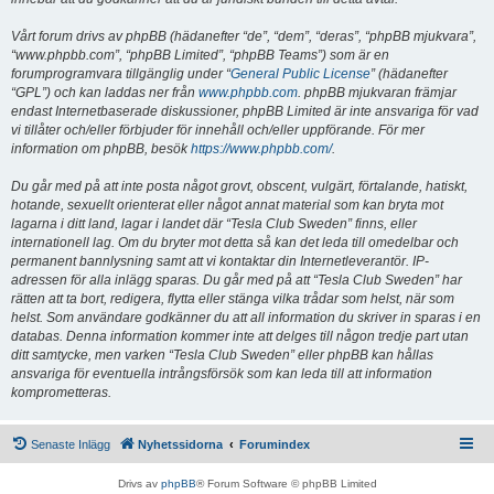
Vårt forum drivs av phpBB (hädanefter “de”, “dem”, “deras”, “phpBB mjukvara”,
“www.phpbb.com”, “phpBB Limited”, “phpBB Teams”) som är en
forumprogramvara tillgänglig under “
General Public License
” (hädanefter
“GPL”) och kan laddas ner från
www.phpbb.com
. phpBB mjukvaran främjar
endast Internetbaserade diskussioner, phpBB Limited är inte ansvariga för vad
vi tillåter och/eller förbjuder för innehåll och/eller uppförande. För mer
information om phpBB, besök
https://www.phpbb.com/
.
Du går med på att inte posta något grovt, obscent, vulgärt, förtalande, hatiskt,
hotande, sexuellt orienterat eller något annat material som kan bryta mot
lagarna i ditt land, lagar i landet där “Tesla Club Sweden” finns, eller
internationell lag. Om du bryter mot detta så kan det leda till omedelbar och
permanent bannlysning samt att vi kontaktar din Internetleverantör. IP-
adressen för alla inlägg sparas. Du går med på att “Tesla Club Sweden” har
rätten att ta bort, redigera, flytta eller stänga vilka trådar som helst, när som
helst. Som användare godkänner du att all information du skriver in sparas i en
databas. Denna information kommer inte att delges till någon tredje part utan
ditt samtycke, men varken “Tesla Club Sweden” eller phpBB kan hållas
ansvariga för eventuella intrångsförsök som kan leda till att information
komprometteras.
Senaste Inlägg
Nyhetssidorna
Forumindex
Drivs av
phpBB
® Forum Software © phpBB Limited