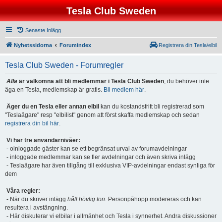
Tesla Club Sweden
Senaste Inlägg
Nyhetssidorna
Forumindex
Registrera din Tesla/elbil
Tesla Club Sweden - Forumregler
Alla
är välkomna att bli medlemmar i Tesla Club Sweden
, du behöver inte
äga en Tesla, medlemskap är gratis.
Bli medlem här
.
Äger du en Tesla eller annan elbil
kan du kostandsfritt bli registrerad som
"Teslaägare" resp "elbilist" genom att först skaffa medlemskap och sedan
registrera din bil här
.
Vi har tre användarnivåer:
- oinloggade gäster kan se ett begränsat urval av forumavdelningar
- inloggade medlemmar kan se fler avdelningar och även skriva inlägg
- Teslaägare har även tillgång till exklusiva VIP-avdelningar endast synliga för
dem
Våra regler:
- När du skriver inlägg
håll hövlig ton.
Personpåhopp modereras och kan
resultera i avstängning.
- Här diskuterar vi elbilar i allmänhet och Tesla i synnerhet. Andra diskussioner