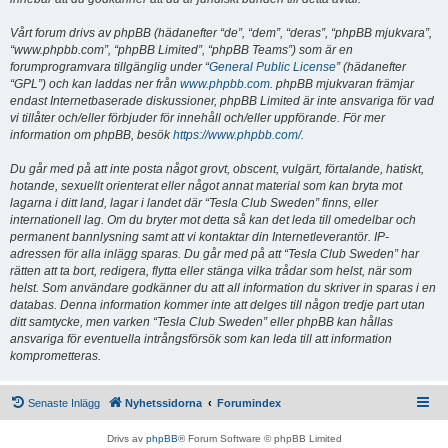
Vårt forum drivs av phpBB (hädanefter “de”, “dem”, “deras”, “phpBB mjukvara”,
“www.phpbb.com”, “phpBB Limited”, “phpBB Teams”) som är en
forumprogramvara tillgänglig under “
General Public License
” (hädanefter
“GPL”) och kan laddas ner från
www.phpbb.com
. phpBB mjukvaran främjar
endast Internetbaserade diskussioner, phpBB Limited är inte ansvariga för vad
vi tillåter och/eller förbjuder för innehåll och/eller uppförande. För mer
information om phpBB, besök
https://www.phpbb.com/
.
Du går med på att inte posta något grovt, obscent, vulgärt, förtalande, hatiskt,
hotande, sexuellt orienterat eller något annat material som kan bryta mot
lagarna i ditt land, lagar i landet där “Tesla Club Sweden” finns, eller
internationell lag. Om du bryter mot detta så kan det leda till omedelbar och
permanent bannlysning samt att vi kontaktar din Internetleverantör. IP-
adressen för alla inlägg sparas. Du går med på att “Tesla Club Sweden” har
rätten att ta bort, redigera, flytta eller stänga vilka trådar som helst, när som
helst. Som användare godkänner du att all information du skriver in sparas i en
databas. Denna information kommer inte att delges till någon tredje part utan
ditt samtycke, men varken “Tesla Club Sweden” eller phpBB kan hållas
ansvariga för eventuella intrångsförsök som kan leda till att information
komprometteras.
Senaste Inlägg
Nyhetssidorna
Forumindex
Drivs av
phpBB
® Forum Software © phpBB Limited