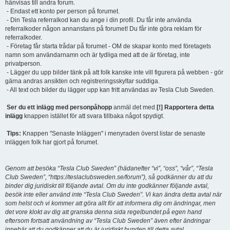
hänvisas till andra forum.
- Endast ett konto per person på forumet.
- Din Tesla referralkod kan du ange i din profil. Du får inte använda
referralkoder någon annanstans på forumet! Du får inte göra reklam för
referralkoder.
- Företag får starta trådar på forumet - OM de skapar konto med företagets
namn som användarnamn och är tydliga med att de är företag, inte
privatperson.
- Lägger du upp bilder tänk på att folk kanske inte vill figurera på webben - gör
gärna andras ansikten och registreringsskyltar suddiga.
- All text och bilder du lägger upp kan fritt användas av Tesla Club Sweden.
Ser du ett inlägg med personpåhopp
anmäl det med
[!] Rapportera detta
inlägg
knappen istället för att svara tillbaka något spydigt.
Tips:
Knappen "Senaste Inläggen" i menyraden överst listar de senaste
inläggen folk har gjort på forumet.
Genom att besöka “Tesla Club Sweden” (hädanefter “vi”, “oss”, “vår”, “Tesla
Club Sweden”, “https://teslaclubsweden.se/forum”), så godkänner du att du
binder dig juridiskt till följande avtal. Om du inte godkänner följande avtal,
besök inte eller använd inte “Tesla Club Sweden”. Vi kan ändra detta avtal när
som helst och vi kommer att göra allt för att informera dig om ändringar, men
det vore klokt av dig att granska denna sida regelbundet på egen hand
eftersom fortsatt användning av “Tesla Club Sweden” även efter ändringar
innebär att du godkänner att du är juridiskt bunden till detta avtal.