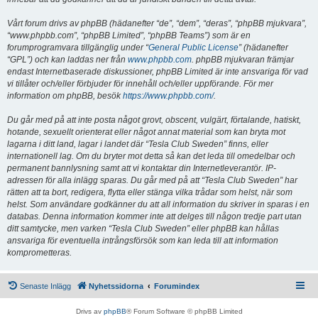
Vårt forum drivs av phpBB (hädanefter “de”, “dem”, “deras”, “phpBB mjukvara”,
“www.phpbb.com”, “phpBB Limited”, “phpBB Teams”) som är en
forumprogramvara tillgänglig under “
General Public License
” (hädanefter
“GPL”) och kan laddas ner från
www.phpbb.com
. phpBB mjukvaran främjar
endast Internetbaserade diskussioner, phpBB Limited är inte ansvariga för vad
vi tillåter och/eller förbjuder för innehåll och/eller uppförande. För mer
information om phpBB, besök
https://www.phpbb.com/
.
Du går med på att inte posta något grovt, obscent, vulgärt, förtalande, hatiskt,
hotande, sexuellt orienterat eller något annat material som kan bryta mot
lagarna i ditt land, lagar i landet där “Tesla Club Sweden” finns, eller
internationell lag. Om du bryter mot detta så kan det leda till omedelbar och
permanent bannlysning samt att vi kontaktar din Internetleverantör. IP-
adressen för alla inlägg sparas. Du går med på att “Tesla Club Sweden” har
rätten att ta bort, redigera, flytta eller stänga vilka trådar som helst, när som
helst. Som användare godkänner du att all information du skriver in sparas i en
databas. Denna information kommer inte att delges till någon tredje part utan
ditt samtycke, men varken “Tesla Club Sweden” eller phpBB kan hållas
ansvariga för eventuella intrångsförsök som kan leda till att information
komprometteras.
Senaste Inlägg
Nyhetssidorna
Forumindex
Drivs av
phpBB
® Forum Software © phpBB Limited