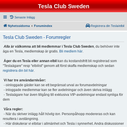
Tesla Club Sweden
Senaste Inlägg
Nyhetssidorna
Forumindex
Registrera din Tesla/elbil
Tesla Club Sweden - Forumregler
Alla
är välkomna att bli medlemmar i Tesla Club Sweden
, du behöver inte
äga en Tesla, medlemskap är gratis.
Bli medlem här
.
Äger du en Tesla eller annan elbil
kan du kostandsfritt bli registrerad som
"Teslaägare" resp "elbilist" genom att först skaffa medlemskap och sedan
registrera din bil här
.
Vi har tre användarnivåer:
- oinloggade gäster kan se ett begränsat urval av forumavdelningar
- inloggade medlemmar kan se fler avdelningar och även skriva inlägg
- Teslaägare har även tillgång till exklusiva VIP-avdelningar endast synliga för
dem
Våra regler:
- När du skriver inlägg
håll hövlig ton.
Personpåhopp modereras och kan
resultera i avstängning.
- Här diskuterar vi elbilar i allmänhet och Tesla i synnerhet. Andra diskussioner