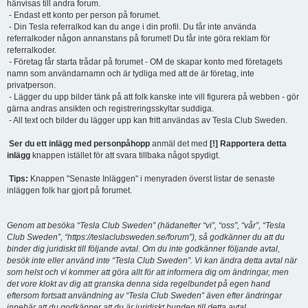
hänvisas till andra forum.
- Endast ett konto per person på forumet.
- Din Tesla referralkod kan du ange i din profil. Du får inte använda
referralkoder någon annanstans på forumet! Du får inte göra reklam för
referralkoder.
- Företag får starta trådar på forumet - OM de skapar konto med företagets
namn som användarnamn och är tydliga med att de är företag, inte
privatperson.
- Lägger du upp bilder tänk på att folk kanske inte vill figurera på webben - gör
gärna andras ansikten och registreringsskyltar suddiga.
- All text och bilder du lägger upp kan fritt användas av Tesla Club Sweden.
Ser du ett inlägg med personpåhopp
anmäl det med
[!] Rapportera detta
inlägg
knappen istället för att svara tillbaka något spydigt.
Tips:
Knappen "Senaste Inläggen" i menyraden överst listar de senaste
inläggen folk har gjort på forumet.
Genom att besöka “Tesla Club Sweden” (hädanefter “vi”, “oss”, “vår”, “Tesla
Club Sweden”, “https://teslaclubsweden.se/forum”), så godkänner du att du
binder dig juridiskt till följande avtal. Om du inte godkänner följande avtal,
besök inte eller använd inte “Tesla Club Sweden”. Vi kan ändra detta avtal när
som helst och vi kommer att göra allt för att informera dig om ändringar, men
det vore klokt av dig att granska denna sida regelbundet på egen hand
eftersom fortsatt användning av “Tesla Club Sweden” även efter ändringar
innebär att du godkänner att du är juridiskt bunden till detta avtal.