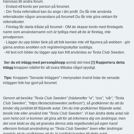
hänvisas till andra forum.
- Endast ett konto per person på forumet.
- Din Tesla referralkod kan du ange i din profil. Du får inte använda
referralkoder någon annanstans på forumet! Du får inte göra reklam för
referralkoder.
- Företag får starta trådar på forumet - OM de skapar konto med företagets
namn som användarnamn och är tydliga med att de är företag, inte
privatperson.
- Lägger du upp bilder tänk på att folk kanske inte vill figurera på webben - gör
gärna andras ansikten och registreringsskyltar suddiga.
- All text och bilder du lägger upp kan fritt användas av Tesla Club Sweden.
Ser du ett inlägg med personpåhopp
anmäl det med
[!] Rapportera detta
inlägg
knappen istället för att svara tillbaka något spydigt.
Tips:
Knappen "Senaste Inläggen" i menyraden överst listar de senaste
inläggen folk har gjort på forumet.
Genom att besöka “Tesla Club Sweden” (hädanefter “vi”, “oss”, “vår”, “Tesla
Club Sweden”, “https://teslaclubsweden.se/forum”), så godkänner du att du
binder dig juridiskt till följande avtal. Om du inte godkänner följande avtal,
besök inte eller använd inte “Tesla Club Sweden”. Vi kan ändra detta avtal när
som helst och vi kommer att göra allt för att informera dig om ändringar, men
det vore klokt av dig att granska denna sida regelbundet på egen hand
eftersom fortsatt användning av “Tesla Club Sweden” även efter ändringar
innebär att du godkänner att du är juridiskt bunden till detta avtal.