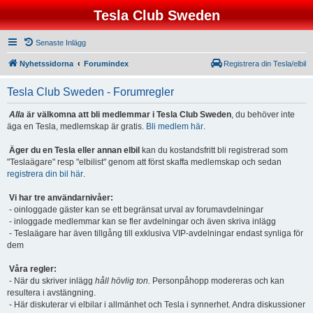
Tesla Club Sweden
Senaste Inlägg
Nyhetssidorna
Forumindex
Registrera din Tesla/elbil
Tesla Club Sweden - Forumregler
Alla
är välkomna att bli medlemmar i Tesla Club Sweden
, du behöver inte
äga en Tesla, medlemskap är gratis.
Bli medlem här
.
Äger du en Tesla eller annan elbil
kan du kostandsfritt bli registrerad som
"Teslaägare" resp "elbilist" genom att först skaffa medlemskap och sedan
registrera din bil här
.
Vi har tre användarnivåer:
- oinloggade gäster kan se ett begränsat urval av forumavdelningar
- inloggade medlemmar kan se fler avdelningar och även skriva inlägg
- Teslaägare har även tillgång till exklusiva VIP-avdelningar endast synliga för
dem
Våra regler:
- När du skriver inlägg
håll hövlig ton.
Personpåhopp modereras och kan
resultera i avstängning.
- Här diskuterar vi elbilar i allmänhet och Tesla i synnerhet. Andra diskussioner