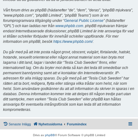
Vårt forum drivs av phpBB (hädanefter “de”, “dem”, “deras”, “phpBB mjukvara”,
“www.phpbb.com”, “phpBB Limited”, “phpBB Teams”) som är en
forumprogramvara tillgänglig under “
General Public License
” (hädanefter
“GPL”) och kan laddas ner från
www.phpbb.com
. phpBB mjukvaran främjar
endast Internetbaserade diskussioner, phpBB Limited är inte ansvariga för vad
vi tillåter och/eller förbjuder för innehåll och/eller uppförande. För mer
information om phpBB, besök
https://www.phpbb.com/
.
Du går med på att inte posta något grovt, obscent, vulgärt, förtalande, hatiskt,
hotande, sexuellt orienterat eller något annat material som kan bryta mot
lagarna i ditt land, lagar i landet där “Tesla Club Sweden” finns, eller
internationell lag. Om du bryter mot detta så kan det leda till omedelbar och
permanent bannlysning samt att vi kontaktar din Internetleverantör. IP-
adressen för alla inlägg sparas. Du går med på att “Tesla Club Sweden” har
rätten att ta bort, redigera, flytta eller stänga vilka trådar som helst, när som
helst. Som användare godkänner du att all information du skriver in sparas i en
databas. Denna information kommer inte att delges till någon tredje part utan
ditt samtycke, men varken “Tesla Club Sweden” eller phpBB kan hållas
ansvariga för eventuella intrångsförsök som kan leda till att information
komprometteras.
Senaste Inlägg
Nyhetssidorna
Forumindex
Drivs av
phpBB
® Forum Software © phpBB Limited