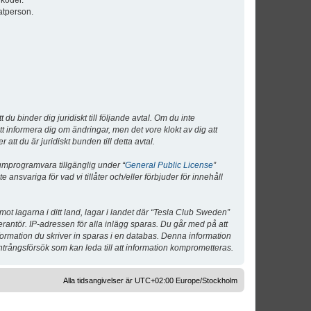
lkoder.
atperson.
 binder dig juridiskt till följande avtal. Om du inte
tt informera dig om ändringar, men det vore klokt av dig att
 du är juridiskt bunden till detta avtal.
umprogramvara tillgänglig under “
General Public License
”
nsvariga för vad vi tillåter och/eller förbjuder för innehåll
 mot lagarna i ditt land, lagar i landet där “Tesla Club Sweden”
verantör. IP-adressen för alla inlägg sparas. Du går med på att
nformation du skriver in sparas i en databas. Denna information
ntrångsförsök som kan leda till att information komprometteras.
Alla tidsangivelser är UTC+02:00 Europe/Stockholm