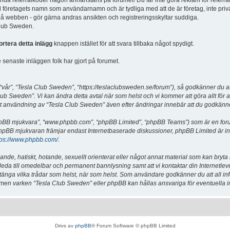
vända referralkoder någon annanstans på forumet! Du får inte göra reklam för referra
d företagets namn som användarnamn och är tydliga med att de är företag, inte priv
a på webben - gör gärna andras ansikten och registreringsskyltar suddiga.
 Club Sweden.
ortera detta inlägg
knappen istället för att svara tillbaka något spydigt.
senaste inläggen folk har gjort på forumet.
år”, “Tesla Club Sweden”, “https://teslaclubsweden.se/forum”), så godkänner du att du
ub Sweden”. Vi kan ändra detta avtal när som helst och vi kommer att göra allt för a
användning av “Tesla Club Sweden” även efter ändringar innebär att du godkänner att
“phpBB mjukvara”, “www.phpbb.com”, “phpBB Limited”, “phpBB Teams”) som är en for
hpBB mjukvaran främjar endast Internetbaserade diskussioner, phpBB Limited är inte a
tps://www.phpbb.com/
.
lande, hatiskt, hotande, sexuellt orienterat eller något annat material som kan bryta
et leda till omedelbar och permanent bannlysning samt att vi kontaktar din Internetle
er stänga vilka trådar som helst, när som helst. Som användare godkänner du att all i
e, men varken “Tesla Club Sweden” eller phpBB kan hållas ansvariga för eventuella i
Drivs av
phpBB
® Forum Software © phpBB Limited