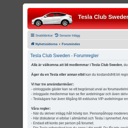
Tesla Club Swede
Snabblänkar
Senaste Inlägg
Nyhetssidorna
Forumindex
Tesla Club Sweden - Forumregler
Alla
är välkomna att bli medlemmar i Tesla Club Sweden
, d
Äger du en Tesla eller annan elbil
kan du kostandsfritt bli reg
Vi har tre användarnivåer:
- oinloggade gäster kan se ett begränsat urval av forumavdeln
- inloggade medlemmar kan se fler avdelningar och även skriv
- Teslaägare har även tillgång till exklusiva VIP-avdelningar e
Våra regler:
- När du skriver inlägg
håll hövlig ton.
Personpåhopp modereras 
- Här diskuterar vi elbilar i allmänhet och Tesla i synnerhet. An
- Endast ett konto per person på forumet.