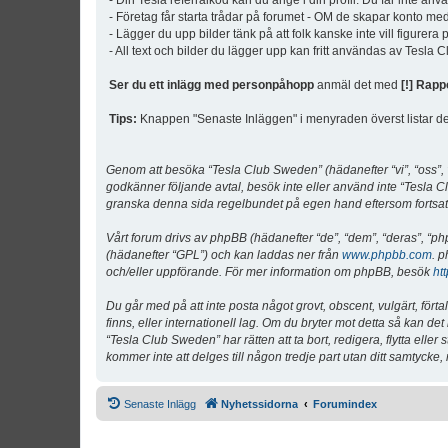
- Din Tesla referralkod kan du ange i din profil. Du får inte an
- Företag får starta trådar på forumet - OM de skapar konto me
- Lägger du upp bilder tänk på att folk kanske inte vill figurer
- All text och bilder du lägger upp kan fritt användas av Tesla
Ser du ett inlägg med personpåhopp
anmäl det med
[!] Rapp
Tips:
Knappen "Senaste Inläggen" i menyraden överst listar de 
Genom att besöka “Tesla Club Sweden” (hädanefter “vi”, “oss”, “v
godkänner följande avtal, besök inte eller använd inte “Tesla Cl
granska denna sida regelbundet på egen hand eftersom fortsatt 
Vårt forum drivs av phpBB (hädanefter “de”, “dem”, “deras”, 
(hädanefter “GPL”) och kan laddas ner från
www.phpbb.com
. p
och/eller uppförande. För mer information om phpBB, besök
ht
Du går med på att inte posta något grovt, obscent, vulgärt, förta
finns, eller internationell lag. Om du bryter mot detta så kan d
“Tesla Club Sweden” har rätten att ta bort, redigera, flytta ell
kommer inte att delges till någon tredje part utan ditt samtyck
Senaste Inlägg
Nyhetssidorna
Forumindex