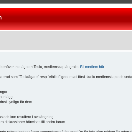
n
u behöver inte äga en Tesla, medlemskap är gratis.
Bli medlem här
.
istrerad som "Teslaägare" resp "elbilist" genom att först skaffa medlemskap och se
ingar
a inlägg
ndast synliga för dem
och kan resultera i avstängning.
dra diskussioner hänvisas till andra forum.