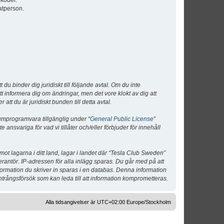
lkoder.
atperson.
 binder dig juridiskt till följande avtal. Om du inte
tt informera dig om ändringar, men det vore klokt av dig att
 du är juridiskt bunden till detta avtal.
umprogramvara tillgänglig under “
General Public License
”
nsvariga för vad vi tillåter och/eller förbjuder för innehåll
 mot lagarna i ditt land, lagar i landet där “Tesla Club Sweden”
verantör. IP-adressen för alla inlägg sparas. Du går med på att
nformation du skriver in sparas i en databas. Denna information
ntrångsförsök som kan leda till att information komprometteras.
Alla tidsangivelser är UTC+02:00 Europe/Stockholm