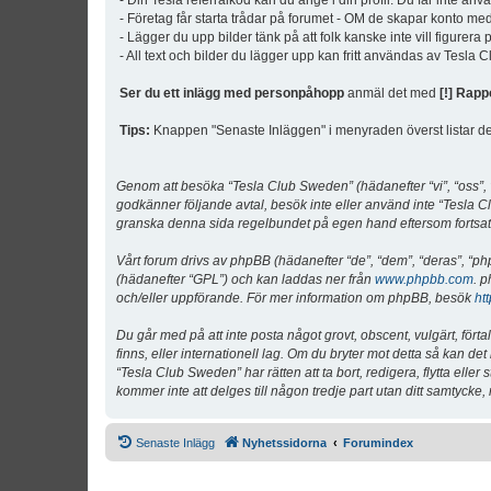
- Din Tesla referralkod kan du ange i din profil. Du får inte an
- Företag får starta trådar på forumet - OM de skapar konto me
- Lägger du upp bilder tänk på att folk kanske inte vill figurer
- All text och bilder du lägger upp kan fritt användas av Tesla
Ser du ett inlägg med personpåhopp
anmäl det med
[!] Rapp
Tips:
Knappen "Senaste Inläggen" i menyraden överst listar de 
Genom att besöka “Tesla Club Sweden” (hädanefter “vi”, “oss”, “v
godkänner följande avtal, besök inte eller använd inte “Tesla Cl
granska denna sida regelbundet på egen hand eftersom fortsatt 
Vårt forum drivs av phpBB (hädanefter “de”, “dem”, “deras”, 
(hädanefter “GPL”) och kan laddas ner från
www.phpbb.com
. p
och/eller uppförande. För mer information om phpBB, besök
ht
Du går med på att inte posta något grovt, obscent, vulgärt, förta
finns, eller internationell lag. Om du bryter mot detta så kan d
“Tesla Club Sweden” har rätten att ta bort, redigera, flytta ell
kommer inte att delges till någon tredje part utan ditt samtyck
Senaste Inlägg
Nyhetssidorna
Forumindex