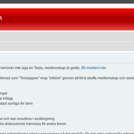
n
u behöver inte äga en Tesla, medlemskap är gratis.
Bli medlem här
.
istrerad som "Teslaägare" resp "elbilist" genom att först skaffa medlemskap och se
ingar
a inlägg
ndast synliga för dem
och kan resultera i avstängning.
dra diskussioner hänvisas till andra forum.