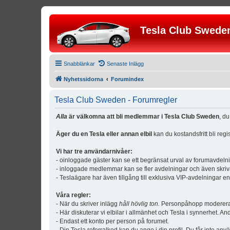
Tesla Club Swede
Snabblänkar
Senaste Inlägg
Nyhetssidorna
Forumindex
Tesla Club Sweden - Forumregler
Alla
är välkomna att bli medlemmar i Tesla Club Sweden
, d
Äger du en Tesla eller annan elbil
kan du kostandsfritt bli reg
Vi har tre användarnivåer:
- oinloggade gäster kan se ett begränsat urval av forumavdeln
- inloggade medlemmar kan se fler avdelningar och även skriv
- Teslaägare har även tillgång till exklusiva VIP-avdelningar e
Våra regler:
- När du skriver inlägg
håll hövlig ton.
Personpåhopp modereras 
- Här diskuterar vi elbilar i allmänhet och Tesla i synnerhet. An
- Endast ett konto per person på forumet.