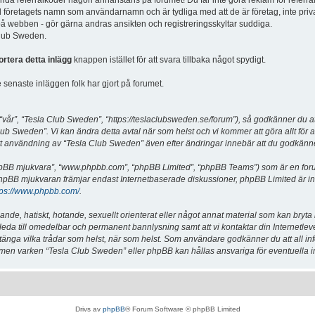
vända referralkoder någon annanstans på forumet! Du får inte göra reklam för referra
d företagets namn som användarnamn och är tydliga med att de är företag, inte priv
a på webben - gör gärna andras ansikten och registreringsskyltar suddiga.
 Club Sweden.
ortera detta inlägg
knappen istället för att svara tillbaka något spydigt.
senaste inläggen folk har gjort på forumet.
år”, “Tesla Club Sweden”, “https://teslaclubsweden.se/forum”), så godkänner du att du
ub Sweden”. Vi kan ändra detta avtal när som helst och vi kommer att göra allt för a
användning av “Tesla Club Sweden” även efter ändringar innebär att du godkänner att
“phpBB mjukvara”, “www.phpbb.com”, “phpBB Limited”, “phpBB Teams”) som är en for
hpBB mjukvaran främjar endast Internetbaserade diskussioner, phpBB Limited är inte a
tps://www.phpbb.com/
.
lande, hatiskt, hotande, sexuellt orienterat eller något annat material som kan bryta
et leda till omedelbar och permanent bannlysning samt att vi kontaktar din Internetle
er stänga vilka trådar som helst, när som helst. Som användare godkänner du att all i
e, men varken “Tesla Club Sweden” eller phpBB kan hållas ansvariga för eventuella i
Drivs av
phpBB
® Forum Software © phpBB Limited