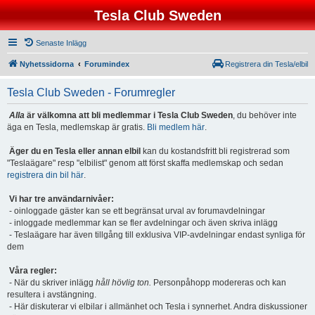
Tesla Club Sweden
Senaste Inlägg
Nyhetssidorna
Forumindex
Registrera din Tesla/elbil
Tesla Club Sweden - Forumregler
Alla
är välkomna att bli medlemmar i Tesla Club Sweden
, du behöver inte
äga en Tesla, medlemskap är gratis.
Bli medlem här
.
Äger du en Tesla eller annan elbil
kan du kostandsfritt bli registrerad som
"Teslaägare" resp "elbilist" genom att först skaffa medlemskap och sedan
registrera din bil här
.
Vi har tre användarnivåer:
- oinloggade gäster kan se ett begränsat urval av forumavdelningar
- inloggade medlemmar kan se fler avdelningar och även skriva inlägg
- Teslaägare har även tillgång till exklusiva VIP-avdelningar endast synliga för
dem
Våra regler:
- När du skriver inlägg
håll hövlig ton.
Personpåhopp modereras och kan
resultera i avstängning.
- Här diskuterar vi elbilar i allmänhet och Tesla i synnerhet. Andra diskussioner