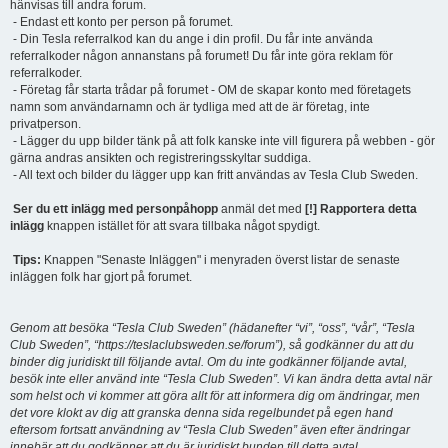
hänvisas till andra forum.
- Endast ett konto per person på forumet.
- Din Tesla referralkod kan du ange i din profil. Du får inte använda
referralkoder någon annanstans på forumet! Du får inte göra reklam för
referralkoder.
- Företag får starta trådar på forumet - OM de skapar konto med företagets
namn som användarnamn och är tydliga med att de är företag, inte
privatperson.
- Lägger du upp bilder tänk på att folk kanske inte vill figurera på webben - gör
gärna andras ansikten och registreringsskyltar suddiga.
- All text och bilder du lägger upp kan fritt användas av Tesla Club Sweden.
Ser du ett inlägg med personpåhopp
anmäl det med
[!] Rapportera detta
inlägg
knappen istället för att svara tillbaka något spydigt.
Tips:
Knappen "Senaste Inläggen" i menyraden överst listar de senaste
inläggen folk har gjort på forumet.
Genom att besöka “Tesla Club Sweden” (hädanefter “vi”, “oss”, “vår”, “Tesla
Club Sweden”, “https://teslaclubsweden.se/forum”), så godkänner du att du
binder dig juridiskt till följande avtal. Om du inte godkänner följande avtal,
besök inte eller använd inte “Tesla Club Sweden”. Vi kan ändra detta avtal när
som helst och vi kommer att göra allt för att informera dig om ändringar, men
det vore klokt av dig att granska denna sida regelbundet på egen hand
eftersom fortsatt användning av “Tesla Club Sweden” även efter ändringar
innebär att du godkänner att du är juridiskt bunden till detta avtal.