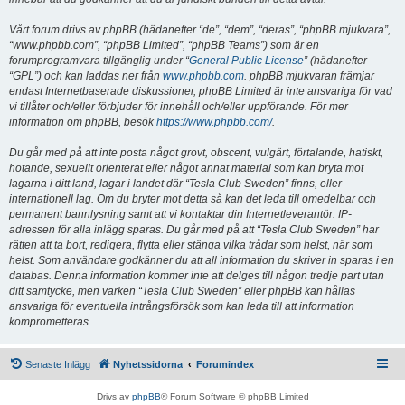
Vårt forum drivs av phpBB (hädanefter “de”, “dem”, “deras”, “phpBB mjukvara”,
“www.phpbb.com”, “phpBB Limited”, “phpBB Teams”) som är en
forumprogramvara tillgänglig under “
General Public License
” (hädanefter
“GPL”) och kan laddas ner från
www.phpbb.com
. phpBB mjukvaran främjar
endast Internetbaserade diskussioner, phpBB Limited är inte ansvariga för vad
vi tillåter och/eller förbjuder för innehåll och/eller uppförande. För mer
information om phpBB, besök
https://www.phpbb.com/
.
Du går med på att inte posta något grovt, obscent, vulgärt, förtalande, hatiskt,
hotande, sexuellt orienterat eller något annat material som kan bryta mot
lagarna i ditt land, lagar i landet där “Tesla Club Sweden” finns, eller
internationell lag. Om du bryter mot detta så kan det leda till omedelbar och
permanent bannlysning samt att vi kontaktar din Internetleverantör. IP-
adressen för alla inlägg sparas. Du går med på att “Tesla Club Sweden” har
rätten att ta bort, redigera, flytta eller stänga vilka trådar som helst, när som
helst. Som användare godkänner du att all information du skriver in sparas i en
databas. Denna information kommer inte att delges till någon tredje part utan
ditt samtycke, men varken “Tesla Club Sweden” eller phpBB kan hållas
ansvariga för eventuella intrångsförsök som kan leda till att information
komprometteras.
Senaste Inlägg
Nyhetssidorna
Forumindex
Drivs av
phpBB
® Forum Software © phpBB Limited