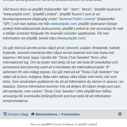
Vårt forum drivs av phpBB (hädanefter “de”, “dem”, “deras”, “phpBB mjukvara”,
“www.phpbb.com”, “phpBB Limited”, “phpBB Teams”) som är en
forumprogramvara tillgänglig under “
General Public License
” (hädanefter
“GPL”) och kan laddas ner från
www.phpbb.com
. phpBB mjukvaran främjar
endast Internetbaserade diskussioner, phpBB Limited är inte ansvariga för vad
vi tillåter och/eller förbjuder för innehåll och/eller uppförande. För mer
information om phpBB, besök
https://www.phpbb.com/
.
Du går med på att inte posta något grovt, obscent, vulgärt, förtalande, hatiskt,
hotande, sexuellt orienterat eller något annat material som kan bryta mot
lagarna i ditt land, lagar i landet där “Tesla Club Sweden” finns, eller
internationell lag. Om du bryter mot detta så kan det leda till omedelbar och
permanent bannlysning samt att vi kontaktar din Internetleverantör. IP-
adressen för alla inlägg sparas. Du går med på att “Tesla Club Sweden” har
rätten att ta bort, redigera, flytta eller stänga vilka trådar som helst, när som
helst. Som användare godkänner du att all information du skriver in sparas i en
databas. Denna information kommer inte att delges till någon tredje part utan
ditt samtycke, men varken “Tesla Club Sweden” eller phpBB kan hållas
ansvariga för eventuella intrångsförsök som kan leda till att information
komprometteras.
Senaste Inlägg
Nyhetssidorna
Forumindex
Drivs av
phpBB
® Forum Software © phpBB Limited