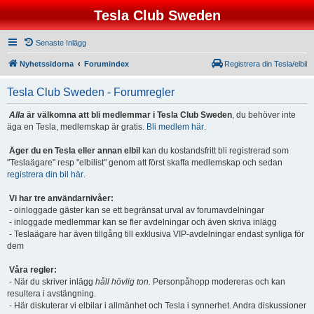
Tesla Club Sweden
Senaste Inlägg
Nyhetssidorna
Forumindex
Registrera din Tesla/elbil
Tesla Club Sweden - Forumregler
Alla
är välkomna att bli medlemmar i Tesla Club Sweden
, du behöver inte
äga en Tesla, medlemskap är gratis.
Bli medlem här
.
Äger du en Tesla eller annan elbil
kan du kostandsfritt bli registrerad som
"Teslaägare" resp "elbilist" genom att först skaffa medlemskap och sedan
registrera din bil här
.
Vi har tre användarnivåer:
- oinloggade gäster kan se ett begränsat urval av forumavdelningar
- inloggade medlemmar kan se fler avdelningar och även skriva inlägg
- Teslaägare har även tillgång till exklusiva VIP-avdelningar endast synliga för
dem
Våra regler:
- När du skriver inlägg
håll hövlig ton.
Personpåhopp modereras och kan
resultera i avstängning.
- Här diskuterar vi elbilar i allmänhet och Tesla i synnerhet. Andra diskussioner