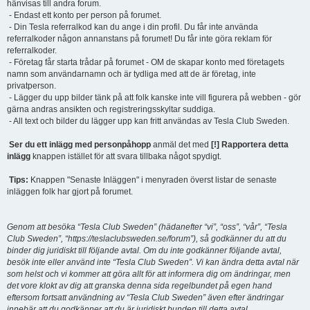
hänvisas till andra forum.
- Endast ett konto per person på forumet.
- Din Tesla referralkod kan du ange i din profil. Du får inte använda
referralkoder någon annanstans på forumet! Du får inte göra reklam för
referralkoder.
- Företag får starta trådar på forumet - OM de skapar konto med företagets
namn som användarnamn och är tydliga med att de är företag, inte
privatperson.
- Lägger du upp bilder tänk på att folk kanske inte vill figurera på webben - gör
gärna andras ansikten och registreringsskyltar suddiga.
- All text och bilder du lägger upp kan fritt användas av Tesla Club Sweden.
Ser du ett inlägg med personpåhopp
anmäl det med
[!] Rapportera detta
inlägg
knappen istället för att svara tillbaka något spydigt.
Tips:
Knappen "Senaste Inläggen" i menyraden överst listar de senaste
inläggen folk har gjort på forumet.
Genom att besöka “Tesla Club Sweden” (hädanefter “vi”, “oss”, “vår”, “Tesla
Club Sweden”, “https://teslaclubsweden.se/forum”), så godkänner du att du
binder dig juridiskt till följande avtal. Om du inte godkänner följande avtal,
besök inte eller använd inte “Tesla Club Sweden”. Vi kan ändra detta avtal när
som helst och vi kommer att göra allt för att informera dig om ändringar, men
det vore klokt av dig att granska denna sida regelbundet på egen hand
eftersom fortsatt användning av “Tesla Club Sweden” även efter ändringar
innebär att du godkänner att du är juridiskt bunden till detta avtal.