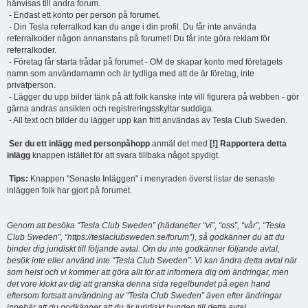
hänvisas till andra forum.
- Endast ett konto per person på forumet.
- Din Tesla referralkod kan du ange i din profil. Du får inte använda
referralkoder någon annanstans på forumet! Du får inte göra reklam för
referralkoder.
- Företag får starta trådar på forumet - OM de skapar konto med företagets
namn som användarnamn och är tydliga med att de är företag, inte
privatperson.
- Lägger du upp bilder tänk på att folk kanske inte vill figurera på webben - gör
gärna andras ansikten och registreringsskyltar suddiga.
- All text och bilder du lägger upp kan fritt användas av Tesla Club Sweden.
Ser du ett inlägg med personpåhopp
anmäl det med
[!] Rapportera detta
inlägg
knappen istället för att svara tillbaka något spydigt.
Tips:
Knappen "Senaste Inläggen" i menyraden överst listar de senaste
inläggen folk har gjort på forumet.
Genom att besöka “Tesla Club Sweden” (hädanefter “vi”, “oss”, “vår”, “Tesla
Club Sweden”, “https://teslaclubsweden.se/forum”), så godkänner du att du
binder dig juridiskt till följande avtal. Om du inte godkänner följande avtal,
besök inte eller använd inte “Tesla Club Sweden”. Vi kan ändra detta avtal när
som helst och vi kommer att göra allt för att informera dig om ändringar, men
det vore klokt av dig att granska denna sida regelbundet på egen hand
eftersom fortsatt användning av “Tesla Club Sweden” även efter ändringar
innebär att du godkänner att du är juridiskt bunden till detta avtal.