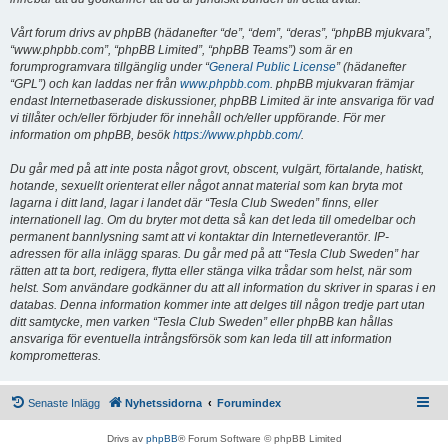
Vårt forum drivs av phpBB (hädanefter “de”, “dem”, “deras”, “phpBB mjukvara”,
“www.phpbb.com”, “phpBB Limited”, “phpBB Teams”) som är en
forumprogramvara tillgänglig under “
General Public License
” (hädanefter
“GPL”) och kan laddas ner från
www.phpbb.com
. phpBB mjukvaran främjar
endast Internetbaserade diskussioner, phpBB Limited är inte ansvariga för vad
vi tillåter och/eller förbjuder för innehåll och/eller uppförande. För mer
information om phpBB, besök
https://www.phpbb.com/
.
Du går med på att inte posta något grovt, obscent, vulgärt, förtalande, hatiskt,
hotande, sexuellt orienterat eller något annat material som kan bryta mot
lagarna i ditt land, lagar i landet där “Tesla Club Sweden” finns, eller
internationell lag. Om du bryter mot detta så kan det leda till omedelbar och
permanent bannlysning samt att vi kontaktar din Internetleverantör. IP-
adressen för alla inlägg sparas. Du går med på att “Tesla Club Sweden” har
rätten att ta bort, redigera, flytta eller stänga vilka trådar som helst, när som
helst. Som användare godkänner du att all information du skriver in sparas i en
databas. Denna information kommer inte att delges till någon tredje part utan
ditt samtycke, men varken “Tesla Club Sweden” eller phpBB kan hållas
ansvariga för eventuella intrångsförsök som kan leda till att information
komprometteras.
Senaste Inlägg
Nyhetssidorna
Forumindex
Drivs av
phpBB
® Forum Software © phpBB Limited