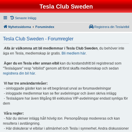
Tesla Club Sweden
Senaste Inlägg
Nyhetssidorna
Forumindex
Registrera din Tesla/elbil
Tesla Club Sweden - Forumregler
Alla
är välkomna att bli medlemmar i Tesla Club Sweden
, du behöver inte
äga en Tesla, medlemskap är gratis.
Bli medlem här
.
Äger du en Tesla eller annan elbil
kan du kostandsfritt bli registrerad som
"Teslaägare" resp "elbilist" genom att först skaffa medlemskap och sedan
registrera din bil här
.
Vi har tre användarnivåer:
- oinloggade gäster kan se ett begränsat urval av forumavdelningar
- inloggade medlemmar kan se fler avdelningar och även skriva inlägg
- Teslaägare har även tillgång till exklusiva VIP-avdelningar endast synliga för
dem
Våra regler:
- När du skriver inlägg
håll hövlig ton.
Personpåhopp modereras och kan
resultera i avstängning.
- Här diskuterar vi elbilar i allmänhet och Tesla i synnerhet. Andra diskussioner