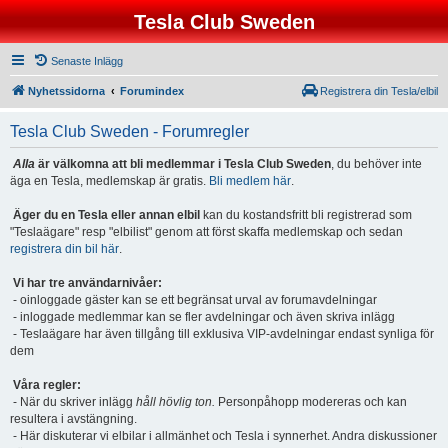
Tesla Club Sweden
Senaste Inlägg
Nyhetssidorna
Forumindex
Registrera din Tesla/elbil
Tesla Club Sweden - Forumregler
Alla
är välkomna att bli medlemmar i Tesla Club Sweden
, du behöver inte
äga en Tesla, medlemskap är gratis.
Bli medlem här
.
Äger du en Tesla eller annan elbil
kan du kostandsfritt bli registrerad som
"Teslaägare" resp "elbilist" genom att först skaffa medlemskap och sedan
registrera din bil här
.
Vi har tre användarnivåer:
- oinloggade gäster kan se ett begränsat urval av forumavdelningar
- inloggade medlemmar kan se fler avdelningar och även skriva inlägg
- Teslaägare har även tillgång till exklusiva VIP-avdelningar endast synliga för
dem
Våra regler:
- När du skriver inlägg
håll hövlig ton.
Personpåhopp modereras och kan
resultera i avstängning.
- Här diskuterar vi elbilar i allmänhet och Tesla i synnerhet. Andra diskussioner