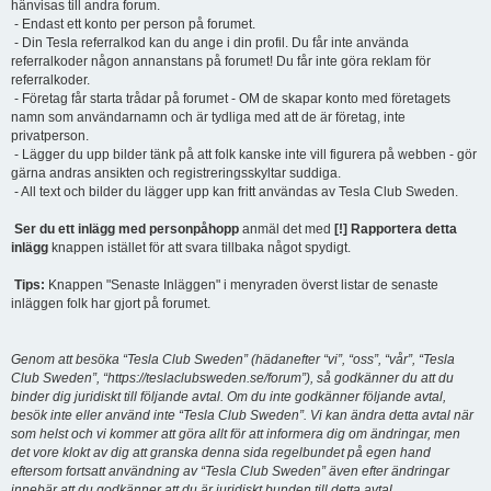
hänvisas till andra forum.
- Endast ett konto per person på forumet.
- Din Tesla referralkod kan du ange i din profil. Du får inte använda
referralkoder någon annanstans på forumet! Du får inte göra reklam för
referralkoder.
- Företag får starta trådar på forumet - OM de skapar konto med företagets
namn som användarnamn och är tydliga med att de är företag, inte
privatperson.
- Lägger du upp bilder tänk på att folk kanske inte vill figurera på webben - gör
gärna andras ansikten och registreringsskyltar suddiga.
- All text och bilder du lägger upp kan fritt användas av Tesla Club Sweden.
Ser du ett inlägg med personpåhopp
anmäl det med
[!] Rapportera detta
inlägg
knappen istället för att svara tillbaka något spydigt.
Tips:
Knappen "Senaste Inläggen" i menyraden överst listar de senaste
inläggen folk har gjort på forumet.
Genom att besöka “Tesla Club Sweden” (hädanefter “vi”, “oss”, “vår”, “Tesla
Club Sweden”, “https://teslaclubsweden.se/forum”), så godkänner du att du
binder dig juridiskt till följande avtal. Om du inte godkänner följande avtal,
besök inte eller använd inte “Tesla Club Sweden”. Vi kan ändra detta avtal när
som helst och vi kommer att göra allt för att informera dig om ändringar, men
det vore klokt av dig att granska denna sida regelbundet på egen hand
eftersom fortsatt användning av “Tesla Club Sweden” även efter ändringar
innebär att du godkänner att du är juridiskt bunden till detta avtal.