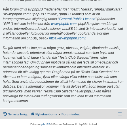
Vårt forum drivs av phpBB (hädanefter “de”, “dem”, “deras”, “phpBB mjukvara”,
“www.phpbb.com”, “phpBB Limited”, “phpBB Teams”) som är en
forumprogramvara tillgänglig under “
General Public License
” (hädanefter
“GPL”) och kan laddas ner från
www.phpbb.com
. phpBB mjukvaran främjar
endast Internetbaserade diskussioner, phpBB Limited är inte ansvariga för vad
vi tillåter och/eller förbjuder för innehåll och/eller uppförande. För mer
information om phpBB, besök
https://www.phpbb.com/
.
Du går med på att inte posta något grovt, obscent, vulgärt, förtalande, hatiskt,
hotande, sexuellt orienterat eller något annat material som kan bryta mot
lagarna i ditt land, lagar i landet där “Tesla Club Sweden” finns, eller
internationell lag. Om du bryter mot detta så kan det leda till omedelbar och
permanent bannlysning samt att vi kontaktar din Internetleverantör. IP-
adressen för alla inlägg sparas. Du går med på att “Tesla Club Sweden” har
rätten att ta bort, redigera, flytta eller stänga vilka trådar som helst, när som
helst. Som användare godkänner du att all information du skriver in sparas i en
databas. Denna information kommer inte att delges till någon tredje part utan
ditt samtycke, men varken “Tesla Club Sweden” eller phpBB kan hållas
ansvariga för eventuella intrångsförsök som kan leda till att information
komprometteras.
Senaste Inlägg
Nyhetssidorna
Forumindex
Drivs av
phpBB
® Forum Software © phpBB Limited