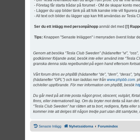
- Din Tesla referralkod kan du ange i din profil. Du får inte an
- Företag får starta trådar på forumet - OM de skapar konto me
- Lägger du upp bilder tänk på att folk kanske inte vill figurer
- All text och bilder du lägger upp kan fritt användas av Tesla
Ser du ett inlägg med personpåhopp
anmäl det med
[!] Rapp
Tips:
Knappen "Senaste Inläggen" i menyraden överst listar de 
Genom att besöka “Tesla Club Sweden” (hädanefter “vi”, “oss”, “v
godkänner följande avtal, besök inte eller använd inte “Tesla Cl
granska denna sida regelbundet på egen hand eftersom fortsatt 
Vårt forum drivs av phpBB (hädanefter “de”, “dem”, “deras”, 
(hädanefter “GPL”) och kan laddas ner från
www.phpbb.com
. p
och/eller uppförande. För mer information om phpBB, besök
ht
Du går med på att inte posta något grovt, obscent, vulgärt, förta
finns, eller internationell lag. Om du bryter mot detta så kan d
“Tesla Club Sweden” har rätten att ta bort, redigera, flytta ell
kommer inte att delges till någon tredje part utan ditt samtyck
Senaste Inlägg
Nyhetssidorna
Forumindex