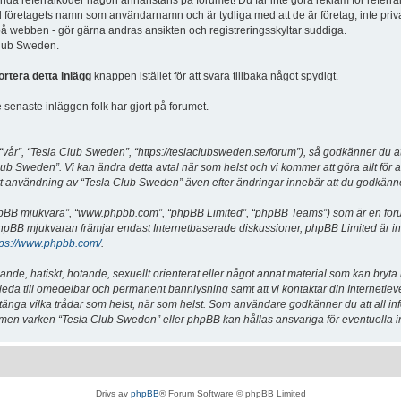
vända referralkoder någon annanstans på forumet! Du får inte göra reklam för referra
d företagets namn som användarnamn och är tydliga med att de är företag, inte priv
a på webben - gör gärna andras ansikten och registreringsskyltar suddiga.
 Club Sweden.
ortera detta inlägg
knappen istället för att svara tillbaka något spydigt.
senaste inläggen folk har gjort på forumet.
år”, “Tesla Club Sweden”, “https://teslaclubsweden.se/forum”), så godkänner du att du
ub Sweden”. Vi kan ändra detta avtal när som helst och vi kommer att göra allt för a
användning av “Tesla Club Sweden” även efter ändringar innebär att du godkänner att
“phpBB mjukvara”, “www.phpbb.com”, “phpBB Limited”, “phpBB Teams”) som är en for
hpBB mjukvaran främjar endast Internetbaserade diskussioner, phpBB Limited är inte a
tps://www.phpbb.com/
.
lande, hatiskt, hotande, sexuellt orienterat eller något annat material som kan bryta
et leda till omedelbar och permanent bannlysning samt att vi kontaktar din Internetle
er stänga vilka trådar som helst, när som helst. Som användare godkänner du att all i
e, men varken “Tesla Club Sweden” eller phpBB kan hållas ansvariga för eventuella i
Drivs av
phpBB
® Forum Software © phpBB Limited