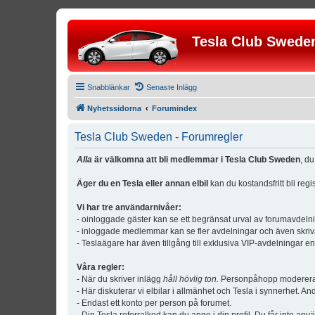
Tesla Club Swede
Snabblänkar
Senaste Inlägg
Nyhetssidorna
Forumindex
Tesla Club Sweden - Forumregler
Alla
är välkomna att bli medlemmar i Tesla Club Sweden
, d
Äger du en Tesla eller annan elbil
kan du kostandsfritt bli reg
Vi har tre användarnivåer:
- oinloggade gäster kan se ett begränsat urval av forumavdeln
- inloggade medlemmar kan se fler avdelningar och även skriv
- Teslaägare har även tillgång till exklusiva VIP-avdelningar e
Våra regler:
- När du skriver inlägg
håll hövlig ton.
Personpåhopp modereras 
- Här diskuterar vi elbilar i allmänhet och Tesla i synnerhet. An
- Endast ett konto per person på forumet.