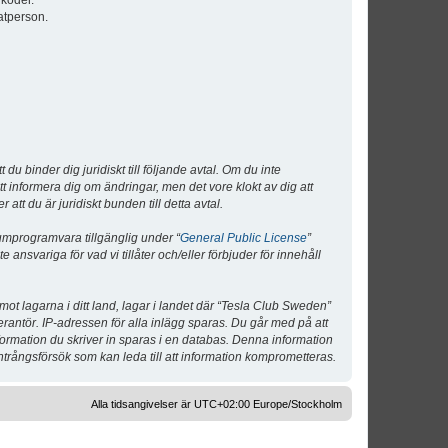
lkoder.
atperson.
 binder dig juridiskt till följande avtal. Om du inte
tt informera dig om ändringar, men det vore klokt av dig att
 du är juridiskt bunden till detta avtal.
umprogramvara tillgänglig under “
General Public License
”
nsvariga för vad vi tillåter och/eller förbjuder för innehåll
 mot lagarna i ditt land, lagar i landet där “Tesla Club Sweden”
verantör. IP-adressen för alla inlägg sparas. Du går med på att
nformation du skriver in sparas i en databas. Denna information
ntrångsförsök som kan leda till att information komprometteras.
Alla tidsangivelser är UTC+02:00 Europe/Stockholm