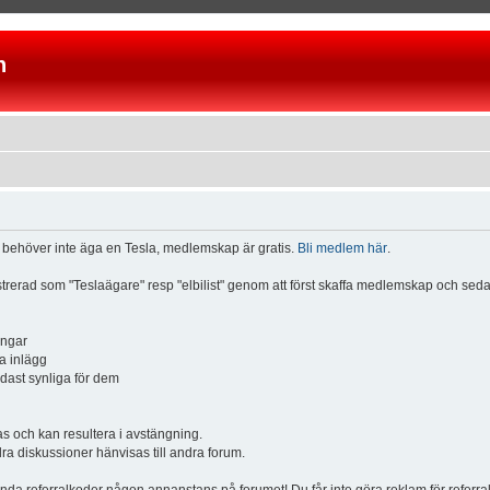
n
u behöver inte äga en Tesla, medlemskap är gratis.
Bli medlem här
.
istrerad som "Teslaägare" resp "elbilist" genom att först skaffa medlemskap och se
ingar
a inlägg
ndast synliga för dem
och kan resultera i avstängning.
dra diskussioner hänvisas till andra forum.