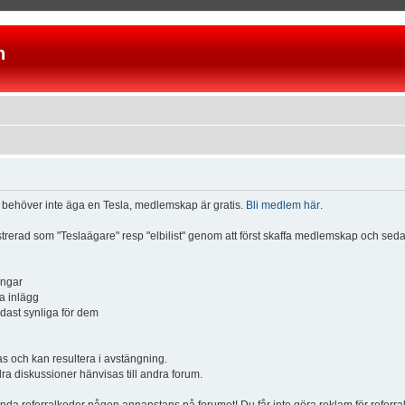
n
u behöver inte äga en Tesla, medlemskap är gratis.
Bli medlem här
.
istrerad som "Teslaägare" resp "elbilist" genom att först skaffa medlemskap och se
ingar
a inlägg
ndast synliga för dem
och kan resultera i avstängning.
dra diskussioner hänvisas till andra forum.