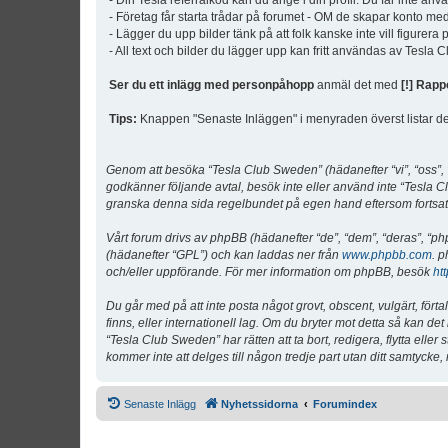
- Din Tesla referralkod kan du ange i din profil. Du får inte an
- Företag får starta trådar på forumet - OM de skapar konto me
- Lägger du upp bilder tänk på att folk kanske inte vill figurer
- All text och bilder du lägger upp kan fritt användas av Tesla
Ser du ett inlägg med personpåhopp
anmäl det med
[!] Rapp
Tips:
Knappen "Senaste Inläggen" i menyraden överst listar de 
Genom att besöka “Tesla Club Sweden” (hädanefter “vi”, “oss”, “v
godkänner följande avtal, besök inte eller använd inte “Tesla Cl
granska denna sida regelbundet på egen hand eftersom fortsatt 
Vårt forum drivs av phpBB (hädanefter “de”, “dem”, “deras”, 
(hädanefter “GPL”) och kan laddas ner från
www.phpbb.com
. p
och/eller uppförande. För mer information om phpBB, besök
ht
Du går med på att inte posta något grovt, obscent, vulgärt, förta
finns, eller internationell lag. Om du bryter mot detta så kan d
“Tesla Club Sweden” har rätten att ta bort, redigera, flytta ell
kommer inte att delges till någon tredje part utan ditt samtyck
Senaste Inlägg
Nyhetssidorna
Forumindex