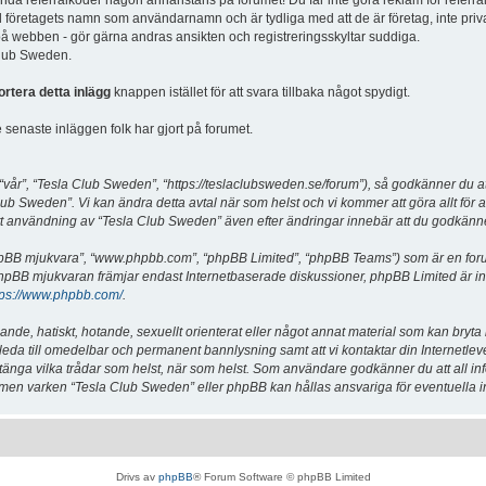
vända referralkoder någon annanstans på forumet! Du får inte göra reklam för referra
d företagets namn som användarnamn och är tydliga med att de är företag, inte priv
a på webben - gör gärna andras ansikten och registreringsskyltar suddiga.
 Club Sweden.
ortera detta inlägg
knappen istället för att svara tillbaka något spydigt.
senaste inläggen folk har gjort på forumet.
år”, “Tesla Club Sweden”, “https://teslaclubsweden.se/forum”), så godkänner du att du
ub Sweden”. Vi kan ändra detta avtal när som helst och vi kommer att göra allt för a
användning av “Tesla Club Sweden” även efter ändringar innebär att du godkänner att
“phpBB mjukvara”, “www.phpbb.com”, “phpBB Limited”, “phpBB Teams”) som är en for
hpBB mjukvaran främjar endast Internetbaserade diskussioner, phpBB Limited är inte a
tps://www.phpbb.com/
.
lande, hatiskt, hotande, sexuellt orienterat eller något annat material som kan bryta
et leda till omedelbar och permanent bannlysning samt att vi kontaktar din Internetle
er stänga vilka trådar som helst, när som helst. Som användare godkänner du att all i
e, men varken “Tesla Club Sweden” eller phpBB kan hållas ansvariga för eventuella i
Drivs av
phpBB
® Forum Software © phpBB Limited