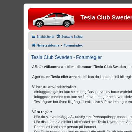
Tesla Club Swede
Snabblänkar
Senaste Inlägg
Nyhetssidorna
Forumindex
Tesla Club Sweden - Forumregler
Alla
är välkomna att bli medlemmar i Tesla Club Sweden
, d
Äger du en Tesla eller annan elbil
kan du kostandsfritt bli reg
Vi har tre användarnivåer:
- oinloggade gäster kan se ett begränsat urval av forumavdeln
- inloggade medlemmar kan se fler avdelningar och även skriv
- Teslaägare har även tillgång till exklusiva VIP-avdelningar e
Våra regler:
- När du skriver inlägg
håll hövlig ton.
Personpåhopp modereras 
- Här diskuterar vi elbilar i allmänhet och Tesla i synnerhet. An
- Endast ett konto per person på forumet.