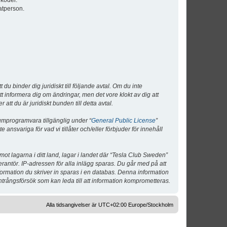
lkoder.
atperson.
 binder dig juridiskt till följande avtal. Om du inte
tt informera dig om ändringar, men det vore klokt av dig att
 du är juridiskt bunden till detta avtal.
umprogramvara tillgänglig under “
General Public License
”
nsvariga för vad vi tillåter och/eller förbjuder för innehåll
 mot lagarna i ditt land, lagar i landet där “Tesla Club Sweden”
verantör. IP-adressen för alla inlägg sparas. Du går med på att
nformation du skriver in sparas i en databas. Denna information
ntrångsförsök som kan leda till att information komprometteras.
Alla tidsangivelser är UTC+02:00 Europe/Stockholm